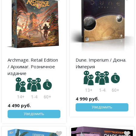
Archmage. Retail Edition
Dune. Imperium / Дюна.
/ Архимаг. Розничное
Империя
издание
13+
1-4
60+
14+
1-4
60+
4 990 руб.
4 490 руб.
Уведомить
Уведомить