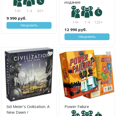
издание
14+
1-4
60+
9 990 руб.
14+
1-4
120+
Уведомить
12 990 руб.
Уведомить
Sid Meier's Civilization. A
Power Failure
New Dawn /