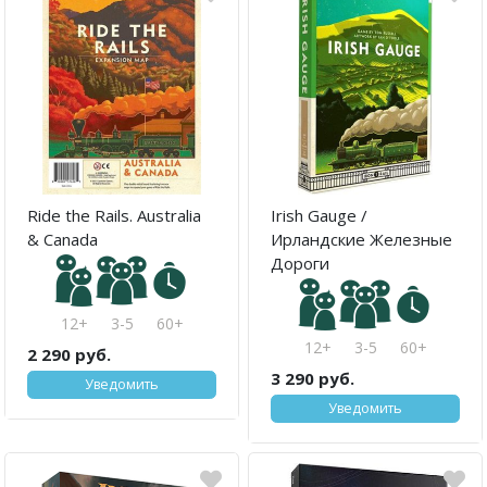
Ride the Rails. Australia
Irish Gauge /
& Canada
Ирландские Железные
Дороги
12+
3-5
60+
12+
3-5
60+
2 290 руб.
3 290 руб.
Уведомить
Уведомить