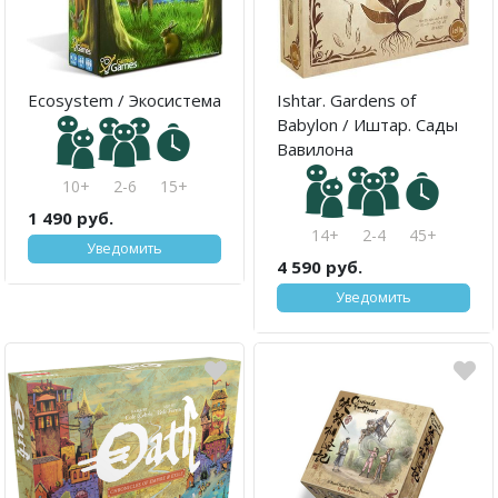
Ecosystem / Экосистема
Ishtar. Gardens of
Babylon / Иштар. Сады
Вавилона
10+
2-6
15+
1 490 руб.
14+
2-4
45+
Уведомить
4 590 руб.
Уведомить