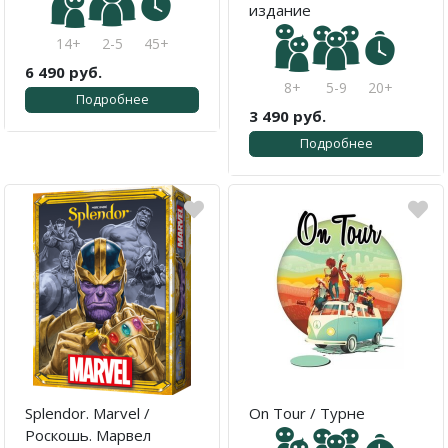
издание
14+
2-5
45+
6 490 руб.
8+
5-9
20+
Подробнее
3 490 руб.
Подробнее
Splendor. Marvel /
On Tour / Турне
Роскошь. Марвел