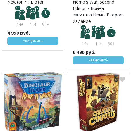
Newton / Ньютон
Nemo's War. Second
Edition / Война
капитана Немо. Второе
издание
14+
1-4
90+
4 990 руб.
Уведомить
13+
1-4
60+
6 490 руб.
Уведомить