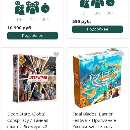
8+
3-5
30+
14+
2-6
30+
590 руб.
10 990 руб.
Подробнее
Подробнее
Deep State. Global
Tidal Blades. Banner
Conspiracy / Тайная
Festival / Приливные
власть. Всемирный
Клинки. Фестиваль