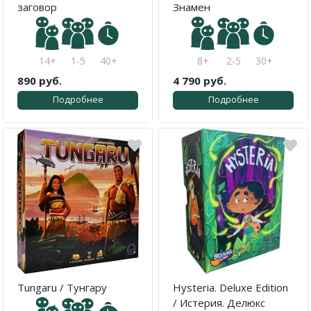
заговор
Знамен
14+
1-5
40+
8+
2-5
30+
890 руб.
4 790 руб.
Подробнее
Подробнее
Tungaru / Тунгару
Hysteria. Deluxe Edition
/ Истерия. Делюкс