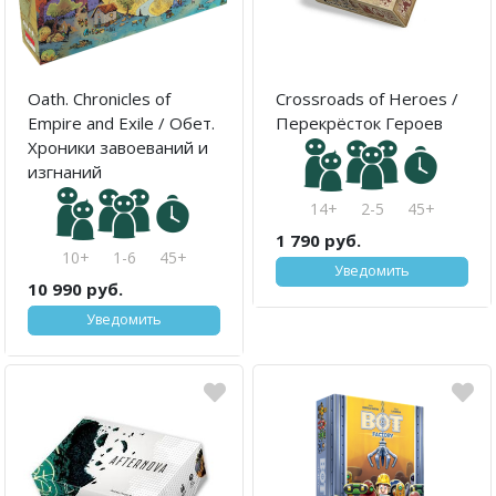
Oath. Chronicles of
Crossroads of Heroes /
Empire and Exile / Обет.
Перекрёсток Героев
Хроники завоеваний и
изгнаний
14+
2-5
45+
1 790 руб.
10+
1-6
45+
Уведомить
10 990 руб.
Уведомить