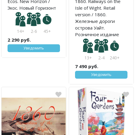
Ecos. New Horizon /
1860. Railways on the
Экос. Новый Горизонт
Isle of Wight. Retail
version / 1860.
Железные дороги
острова Уайт.
14+
2-6
45+
Розничное издание
2 290 руб.
Уведомить
13+
2-4
240+
7 490 руб.
Уведомить