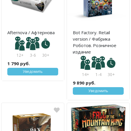
Afternova / Афтернова
Bot Factory. Retail
version / Фабрика
Роботов. Розничное
издание
12+
3-6
30+
1 790 руб.
Уведомить
14+
1-4
30+
9 890 руб.
Уведомить