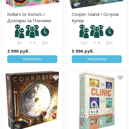
Dollars to Donuts /
Cooper Island / Остров
Доллары за Пончики
Купер
8+
1-4
30+
12+
1-4
60+
3 990 руб.
5 990 руб.
Уведомить
Уведомить