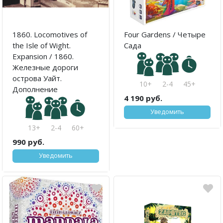
1860. Locomotives of
Four Gardens / Четыре
the Isle of Wight.
Сада
Expansion / 1860.
Железные дороги
острова Уайт.
10+
2-4
45+
Дополнение
4 190 руб.
Уведомить
13+
2-4
60+
990 руб.
Уведомить