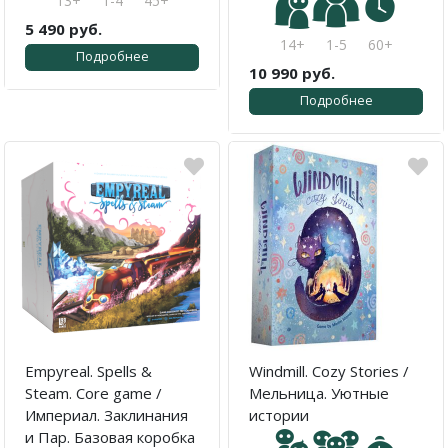
13+
1-4
45+
5 490 руб.
14+
1-5
60+
Подробнее
10 990 руб.
Подробнее
Empyreal. Spells &
Windmill. Cozy Stories /
Steam. Core game /
Мельница. Уютные
Империал. Заклинания
истории
и Пар. Базовая коробка