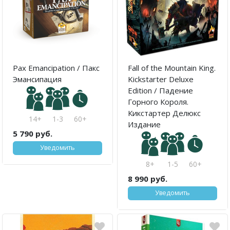
Pax Emancipation / Пакс
Fall of the Mountain King.
Эмансипация
Kickstarter Deluxe
Edition / Падение
Горного Короля.
Кикстартер Делюкс
14+
1-3
60+
Издание
5 790 руб.
Уведомить
8+
1-5
60+
8 990 руб.
Уведомить