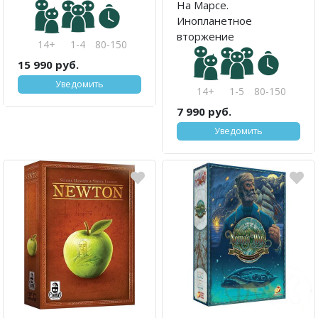
На Марсе.
Инопланетное
вторжение
14+
1-4
80-150
15 990 руб.
Уведомить
14+
1-5
80-150
7 990 руб.
Уведомить