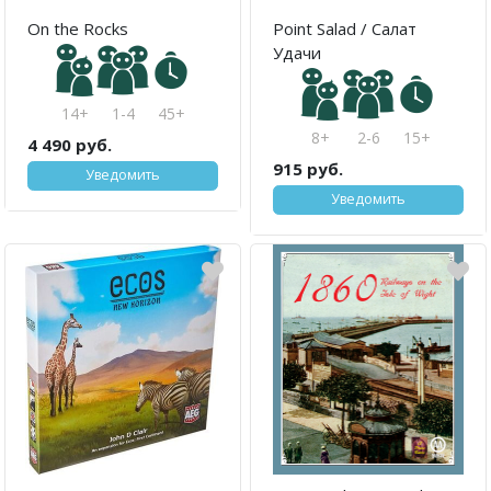
On the Rocks
Point Salad / Салат
Удачи
14+
1-4
45+
8+
2-6
15+
4 490 руб.
915 руб.
Уведомить
Уведомить