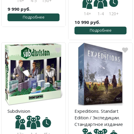
14+
4-5
150+
9 990 руб.
14+
1-4
120+
Подробнее
10 990 руб.
Подробнее
Subdivision
Expeditions. Standart
Edition / Экспедиции.
Стандартное издание