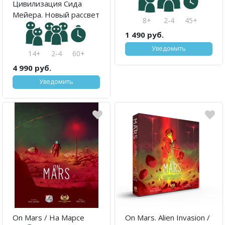
Цивилизация Сида
Мейера. Новый рассвет
8+
2-4
45+
1 490 руб.
Уведомить
14+
2-4
60+
4 990 руб.
Уведомить
On Mars / На Марсе
On Mars. Alien Invasion /