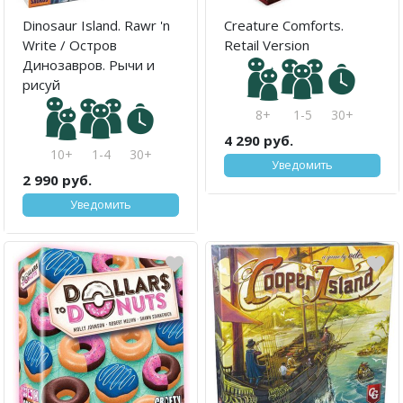
Dinosaur Island. Rawr 'n
Creature Comforts.
Write / Остров
Retail Version
Динозавров. Рычи и
рисуй
8+
1-5
30+
4 290 руб.
10+
1-4
30+
Уведомить
2 990 руб.
Уведомить