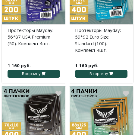
Карточные
Серп
Мертвый сезон
Логические
О мышах и тайнах
Пиксель Тактикс
·
·
·
·
Кооперативные
Эволюция
Саграда
Протекторы Mayday:
Протекторы Mayday:
56*87 USA Premium
59*92 Euro Size
Стратегические
Зельеварение
(50). Комплект 4шт.
Standard (100).
Комплект 4шт.
Приключения
Стиль Жизни
Экономические
Crowd Games
1 160 руб.
1 160 руб.
В корзину
В корзину
Тактические
Lavka Games
Детективные
GaGa Games
Игры-квесты
Эврикус
Викторины
Банда умников
Для взрослых (18+)
Остальные серии