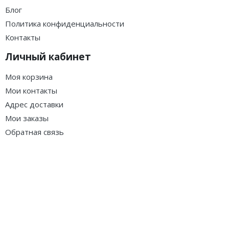
Блог
Политика конфиденциальности
Контакты
Личный кабинет
Моя корзина
Мои контакты
Адрес доставки
Мои заказы
Обратная связь
Мы в соц.сетях
© 2022 BGames.ru — Интернет-магазин настольных игр
работает на платформе
InSales