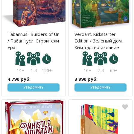
Tabannusi. Builders of Ur
Verdant. Kickstarter
/ Табаннуси. Строители
Edition / Зелёный дом.
Ура
Кикстартер издание
14+
1-4
120+
10+
2-4
60+
4 790 руб.
3 990 руб.
Уведомить
Уведомить