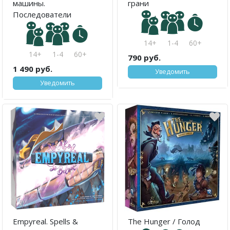
машины.
грани
Последователи
14+
1-4
60+
14+
1-4
60+
790 руб.
1 490 руб.
Уведомить
Уведомить
Empyreal. Spells &
The Hunger / Голод