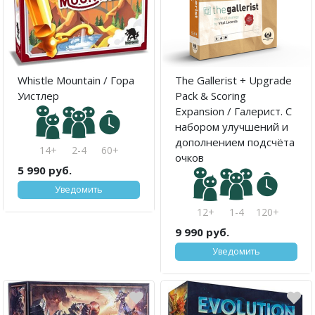
Whistle Mountain / Гора
The Gallerist + Upgrade
Уистлер
Pack & Scoring
Expansion / Галерист. С
набором улучшений и
дополнением подсчёта
14+
2-4
60+
очков
5 990 руб.
Уведомить
12+
1-4
120+
9 990 руб.
Уведомить