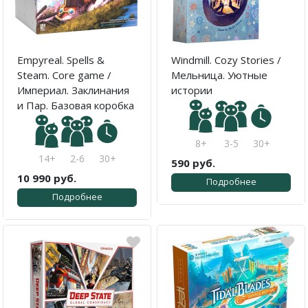
Empyreal. Spells &
Windmill. Cozy Stories /
Steam. Core game /
Мельница. Уютные
Империал. Заклинания
истории
и Пар. Базовая коробка
8+
3-5
30+
14+
2-6
30+
590 руб.
10 990 руб.
Подробнее
Подробнее