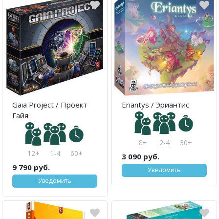
Gaia Project / Проект
Eriantys / Эриантис
Гайя
8+
2-4
30+
12+
1-4
60+
3 090 руб.
9 790 руб.
Уведомить
Уведомить