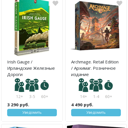
Irish Gauge /
Archmage. Retail Edition
Ирландские Железные
/ Архимаг. Розничное
Дороги
издание
12+
3-5
60+
14+
1-4
60+
3 290 руб.
4 490 руб.
Уведомить
Уведомить