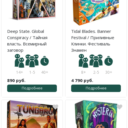
Deep State. Global
Tidal Blades. Banner
Conspiracy / Тайная
Festival / Приливные
власть. Всемирный
Клинки. Фестиваль
заговор
Знамен
14+
1-5
40+
8+
2-5
30+
890 руб.
4 790 руб.
Подробнее
Подробнее