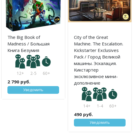
The Big Book of
City of the Great
Madness / Большая
Machine. The Escalation.
Книга Безумия
Kickstarter Exclusives
Pack / Город Великой
машины. Эскалация.
Кикстартер
12+
2-5
60+
эксклюзивное мини-
2 790 руб.
дополнение
Уведомить
14+
1-4
60+
490 руб.
Уведомить