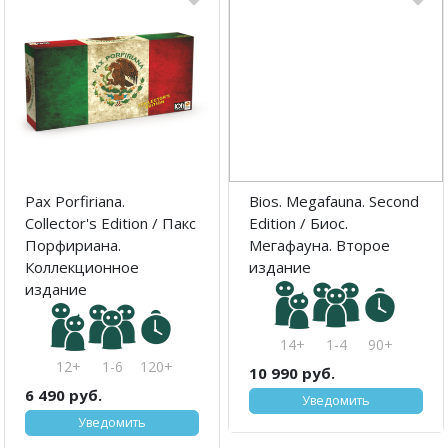
Pax Porfiriana.
Bios. Megafauna. Second
Collector's Edition / Пакс
Edition / Биос.
Порфириана.
Мегафауна. Второе
Коллекционное
издание
издание
14+
1-4
90+
12+
1-6
120+
10 990 руб.
6 490 руб.
Уведомить
Уведомить