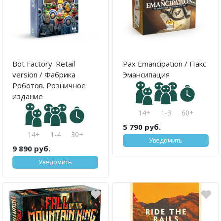
Bot Factory. Retail
Pax Emancipation / Пакс
version / Фабрика
Эмансипация
Роботов. Розничное
издание
14+
1-3
60+
5 790 руб.
14+
1-4
30+
Уведомить
9 890 руб.
Уведомить