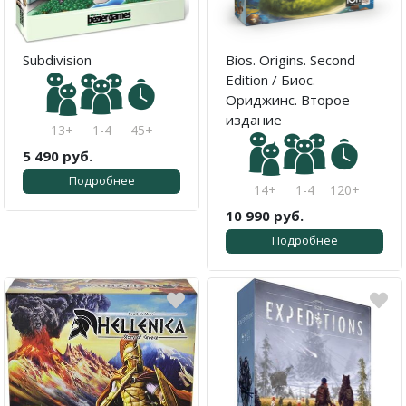
Subdivision
Bios. Origins. Second
Edition / Биос.
Ориджинс. Второе
издание
13+
1-4
45+
5 490 руб.
Подробнее
14+
1-4
120+
10 990 руб.
Подробнее