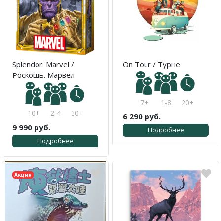
Splendor. Marvel /
On Tour / Турне
Роскошь. Марвел
7+
1-8
20+
10+
2-4
30+
6 290 руб.
9 990 руб.
Подробнее
Подробнее
Акция