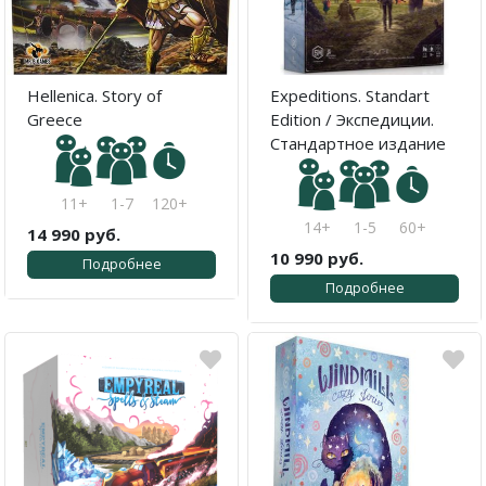
Hellenica. Story of
Expeditions. Standart
Greece
Edition / Экспедиции.
Стандартное издание
11+
1-7
120+
14+
1-5
60+
14 990 руб.
10 990 руб.
Подробнее
Подробнее