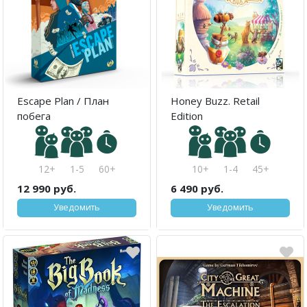
Escape Plan / План
Honey Buzz. Retail
побега
Edition
12+
1-5
60+
10+
1-4
45+
12 990 руб.
6 490 руб.
Уведомить
Уведомить