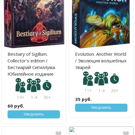
Bestiary of Sigillum.
Evolution. Another World
Collector's edition /
/ Эволюция волшебных
Бестиарий Сигиллума.
тварей
Юбилейное издание
11+
1-4
20+
14+
1-4
30+
35 руб.
60 руб.
Уведомить
Уведомить