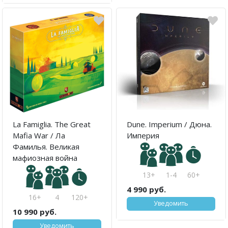
La Famiglia. The Great
Dune. Imperium / Дюна.
Mafia War / Ла
Империя
Фамилья. Великая
мафиозная война
13+
1-4
60+
4 990 руб.
16+
4
120+
Уведомить
10 990 руб.
Уведомить