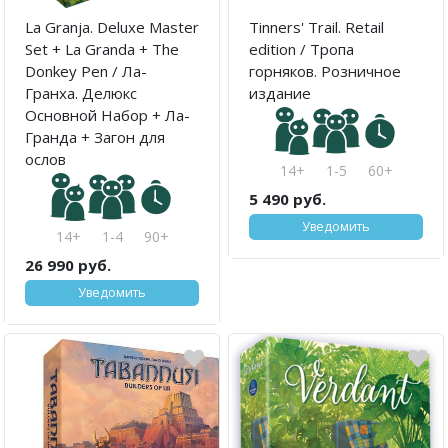
La Granja. Deluxe Master
Tinners' Trail. Retail
Set + La Granda + The
edition / Тропа
Donkey Pen / Ла-
горняков. Розничное
Гранха. Делюкс
издание
Основной Набор + Ла-
Гранда + Загон для
ослов
14+
1-5
60+
5 490 руб.
Уведомить
14+
1-4
90+
26 990 руб.
Уведомить