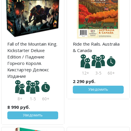
Fall of the Mountain King.
Ride the Rails. Australia
Kickstarter Deluxe
& Canada
Edition / Падение
Горного Короля.
Кикстартер Делюкс
12+
3-5
60+
Издание
2 290 руб.
Уведомить
8+
1-5
60+
8 990 руб.
Уведомить