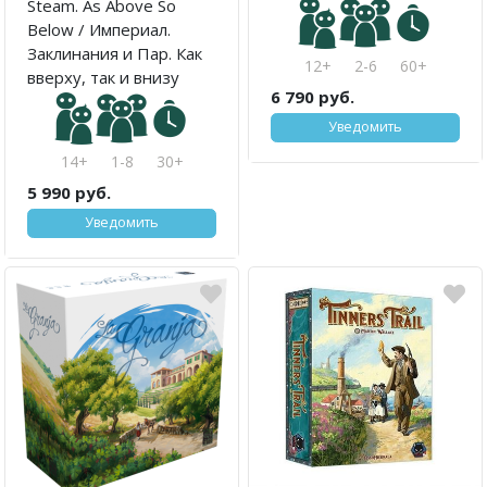
Steam. As Above So
Below / Империал.
Заклинания и Пар. Как
12+
2-6
60+
вверху, так и внизу
6 790 руб.
Уведомить
14+
1-8
30+
5 990 руб.
Уведомить