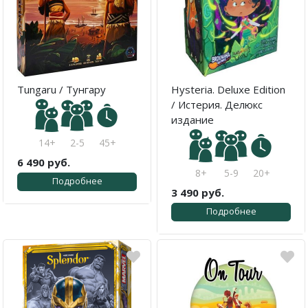
Tungaru / Тунгару
Hysteria. Deluxe Edition
/ Истерия. Делюкс
издание
14+
2-5
45+
6 490 руб.
8+
5-9
20+
Подробнее
3 490 руб.
Подробнее