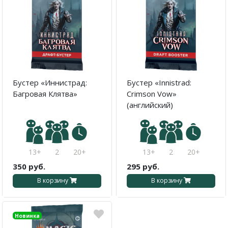
Бустер «Иннистрад:
Бустер «Innistrad:
Багровая Клятва»
Crimson Vow»
(английский)
13+
2
20+
13+
2
20+
350 руб.
295 руб.
В корзину
В корзину
Новинка