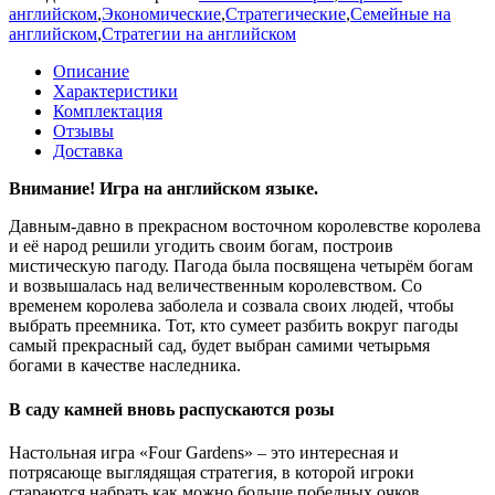
английском
,
Экономические
,
Стратегические
,
Семейные на
английском
,
Стратегии на английском
Описание
Характеристики
Комплектация
Отзывы
Доставка
Внимание! Игра на английском языке.
Давным-давно в прекрасном восточном королевстве королева
и её народ решили угодить своим богам, построив
мистическую пагоду. Пагода была посвящена четырём богам
и возвышалась над величественным королевством. Со
временем королева заболела и созвала своих людей, чтобы
выбрать преемника. Тот, кто сумеет разбить вокруг пагоды
самый прекрасный сад, будет выбран самими четырьмя
богами в качестве наследника.
В саду камней вновь распускаются розы
Настольная игра «Four Gardens» – это интересная и
потрясающе выглядящая стратегия, в которой игроки
стараются набрать как можно больше победных очков,