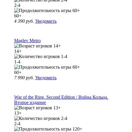
2-4
60+
4 390 руб.
Уведомить
Maglev Metro
14+
1-4
60+
7 990 руб.
Уведомить
War of the Ring. Second Edition / Война Кольца.
Второе издание
13+
2-4