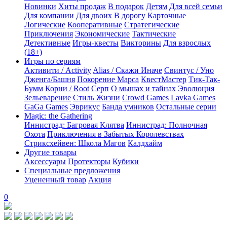
Новинки
Хиты продаж
В подарок
Детям
Для всей семьи
Для компании
Для двоих
В дорогу
Карточные
Логические
Кооперативные
Стратегические
Приключения
Экономические
Тактические
Детективные
Игры-квесты
Викторины
Для взрослых
(18+)
Игры по сериям
Активити / Activity
Alias / Скажи Иначе
Свинтус / Уно
Дженга/Башня
Покорение Марса
КвестМастер
Тик-Так-
Бумм
Корни / Root
Серп
О мышах и тайнах
Эволюция
Зельеварение
Стиль Жизни
Crowd Games
Lavka Games
GaGa Games
Эврикус
Банда умников
Остальные серии
Magic: the Gathering
Иннистрад: Багровая Клятва
Иннистрад: Полночная
Охота
Приключения в Забытых Королевствах
Стриксхейвен: Школа Магов
Калдхайм
Другие товары
Аксессуары
Протекторы
Кубики
Специальные предложения
Уцененный товар
Акция
0