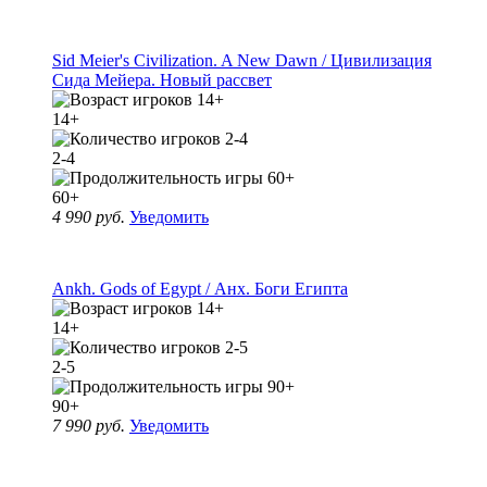
Sid Meier's Civilization. A New Dawn / Цивилизация
Сида Мейера. Новый рассвет
14+
2-4
60+
4 990 руб.
Уведомить
Ankh. Gods of Egypt / Анх. Боги Египта
14+
2-5
90+
7 990 руб.
Уведомить