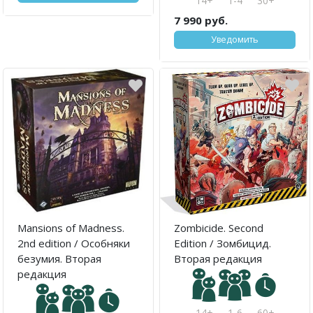
14+
1-4
30+
7 990 руб.
Уведомить
Mansions of Madness.
Zombicide. Second
2nd edition / Особняки
Edition / Зомбицид.
безумия. Вторая
Вторая редакция
редакция
14+
1-6
60+