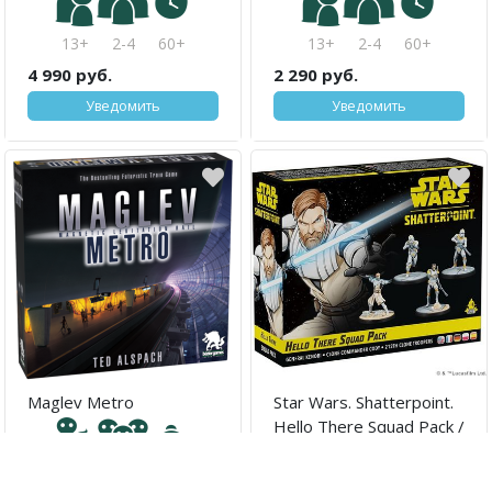
13+
2-4
60+
13+
2-4
60+
4 990 руб.
2 290 руб.
Уведомить
Уведомить
Maglev Metro
Star Wars. Shatterpoint.
Hello There Squad Pack /
Звёздные Войны. Точка
Разрушения. Набор
14+
1-4
60+