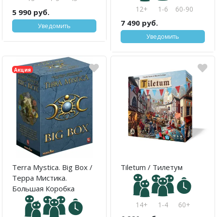
12+
1-6
60-90
5 990 руб.
7 490 руб.
Уведомить
Уведомить
Акция
Terra Mystica. Big Box /
Tiletum / Тилетум
Терра Мистика.
Большая Коробка
14+
1-4
60+