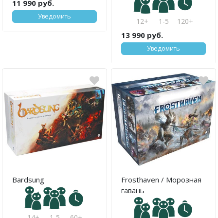
11 990 руб.
Уведомить
12+
1-5
120+
13 990 руб.
Уведомить
Bardsung
Frosthaven / Морозная
гавань
14+
1-5
60+