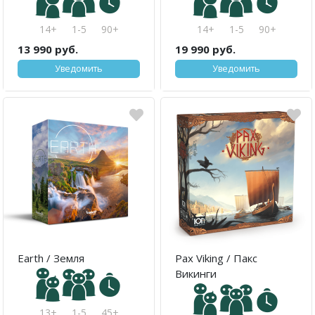
14+
1-5
90+
14+
1-5
90+
13 990 руб.
19 990 руб.
Уведомить
Уведомить
Earth / Земля
Pax Viking / Пакс
Викинги
13+
1-5
45+