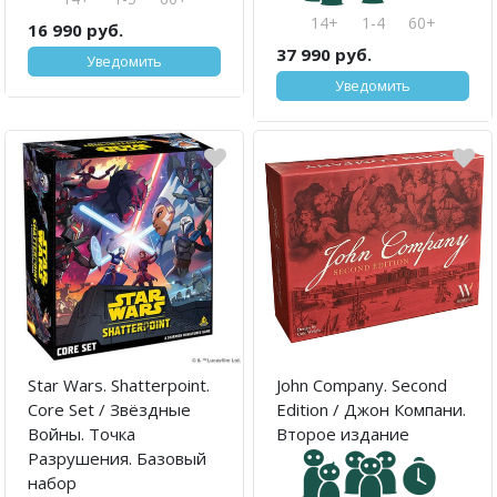
14+
1-4
60+
16 990 руб.
37 990 руб.
Уведомить
Уведомить
Star Wars. Shatterpoint.
John Company. Second
Core Set / Звёздные
Edition / Джон Компани.
Войны. Точка
Второе издание
Разрушения. Базовый
набор