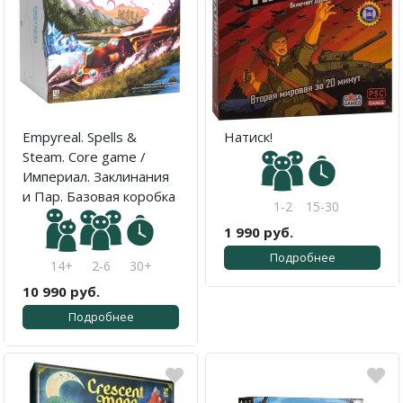
Empyreal. Spells &
Натиск!
Steam. Core game /
Империал. Заклинания
и Пар. Базовая коробка
1-2
15-30
1 990 руб.
Подробнее
14+
2-6
30+
10 990 руб.
Подробнее