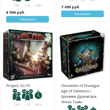
14+
1-5
120+
7 490 руб.
8 990 руб.
Уведомить
Уведомить
Project. ELITE
Chronicles of Drunagor.
Age of Darkness /
Хроники Друнагора.
Эпоха Тьмы
14+
1-6
60+