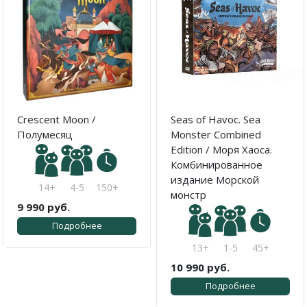
Crescent Moon /
Seas of Havoc. Sea
Полумесяц
Monster Combined
Edition / Моря Хаоса.
Комбинированное
издание Морской
14+
4-5
150+
монстр
9 990 руб.
Подробнее
13+
1-5
45+
10 990 руб.
Подробнее