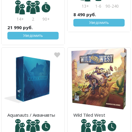
13+
1-6
90-240
8 490 руб.
14+
2
90+
Уведомить
21 990 руб.
Уведомить
Aquanauts / Акванавты
Wild Tiled West