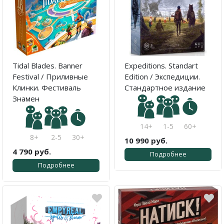
Tidal Blades. Banner
Expeditions. Standart
Festival / Приливные
Edition / Экспедиции.
Клинки. Фестиваль
Стандартное издание
Знамен
14+
1-5
60+
8+
2-5
30+
10 990 руб.
4 790 руб.
Подробнее
Подробнее