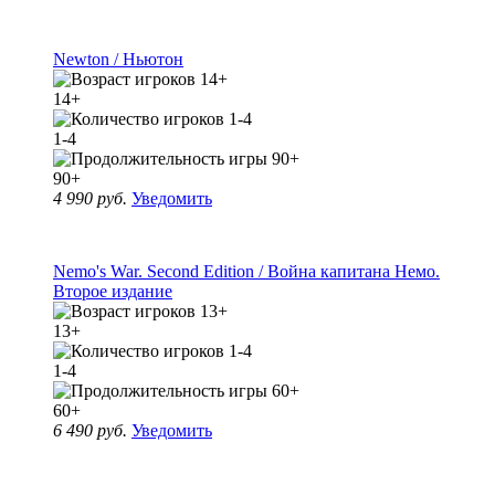
Newton / Ньютон
14+
1-4
90+
4 990 руб.
Уведомить
Nemo's War. Second Edition / Война капитана Немо.
Второе издание
13+
1-4
60+
6 490 руб.
Уведомить