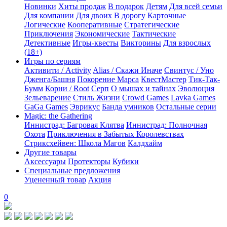
Новинки
Хиты продаж
В подарок
Детям
Для всей семьи
Для компании
Для двоих
В дорогу
Карточные
Логические
Кооперативные
Стратегические
Приключения
Экономические
Тактические
Детективные
Игры-квесты
Викторины
Для взрослых
(18+)
Игры по сериям
Активити / Activity
Alias / Скажи Иначе
Свинтус / Уно
Дженга/Башня
Покорение Марса
КвестМастер
Тик-Так-
Бумм
Корни / Root
Серп
О мышах и тайнах
Эволюция
Зельеварение
Стиль Жизни
Crowd Games
Lavka Games
GaGa Games
Эврикус
Банда умников
Остальные серии
Magic: the Gathering
Иннистрад: Багровая Клятва
Иннистрад: Полночная
Охота
Приключения в Забытых Королевствах
Стриксхейвен: Школа Магов
Калдхайм
Другие товары
Аксессуары
Протекторы
Кубики
Специальные предложения
Уцененный товар
Акция
0