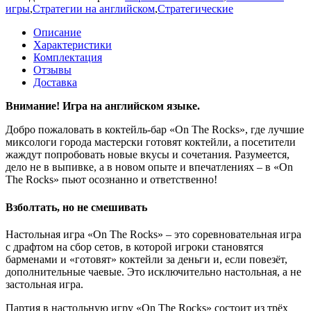
игры
,
Стратегии на английском
,
Стратегические
Описание
Характеристики
Комплектация
Отзывы
Доставка
Внимание! Игра на английском языке.
Добро пожаловать в коктейль-бар «On The Rocks», где лучшие
миксологи города мастерски готовят коктейли, а посетители
жаждут попробовать новые вкусы и сочетания. Разумеется,
дело не в выпивке, а в новом опыте и впечатлениях – в «On
The Rocks» пьют осознанно и ответственно!
Взболтать, но не смешивать
Настольная игра «
On
The
Rocks
» – это соревновательная игра
с драфтом на сбор сетов, в которой игроки становятся
барменами и «готовят» коктейли за деньги и, если повезёт,
дополнительные чаевые. Это исключительно настольная, а не
застольная игра.
Партия в настольную игру «On The Rocks» состоит из трёх