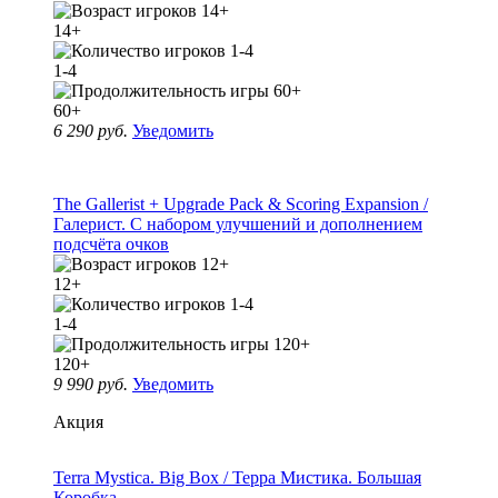
14+
1-4
60+
6 290 руб.
Уведомить
The Gallerist + Upgrade Pack & Scoring Expansion /
Галерист. С набором улучшений и дополнением
подсчёта очков
12+
1-4
120+
9 990 руб.
Уведомить
Акция
Terra Mystica. Big Box / Терра Мистика. Большая
Коробка