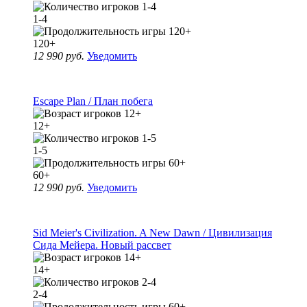
1-4
120+
12 990 руб.
Уведомить
Escape Plan / План побега
12+
1-5
60+
12 990 руб.
Уведомить
Sid Meier's Civilization. A New Dawn / Цивилизация
Сида Мейера. Новый рассвет
14+
2-4