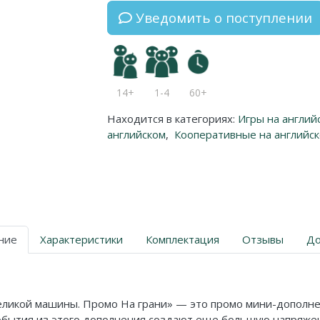
Уведомить о поступлении
14+
1-4
60+
Находится в категориях:
Игры на англий
английском
,
Кооперативные на английс
ние
Характеристики
Комплектация
Отзывы
До
од Великой машины. Промо На грани» — это промо мини-допол
обытия из этого дополнения создают еще большую напряже