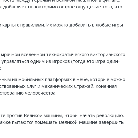
них добавляет неповторимо острое ощущение того, что
 и карты с правилами. Их можно добавить в любые игры
 в мрачной вселенной технократического викторианского
управляться одним из игроков (тогда это игра один-
о.
оенным на мобильных платформах в небе, которые можно
ствованных Слуг и механических Стражей. Конечная
ствованию человечества.
есте против Великой машины, чтобы начать революцию.
 также пытаются помешать Великой Машине завершить