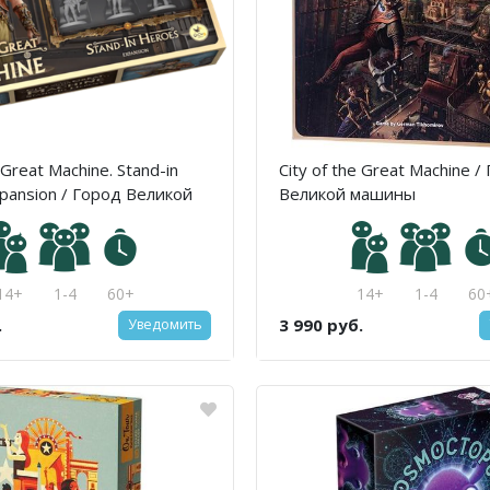
 Great Machine. Stand-in
City of the Great Machine /
pansion / Город Великой
Великой машины
Последователи
14+
1-4
60+
14+
1-4
60
.
3 990 руб.
Уведомить