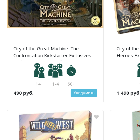
City of the Great Machine. The
City of the
Confrontation Kickstarter Exclusives
Heroes Ex
Pack / Город Великой машины.
машины. 
Кикстартер эксклюзивное мини-
дополнение Конфронтация
14+
1-4
60+
490 руб.
1 490 руб
Уведомить