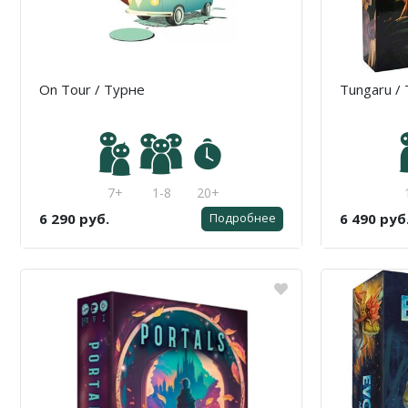
On Tour / Турне
Tungaru /
7+
1-8
20+
6 290 руб.
6 490 руб
Подробнее