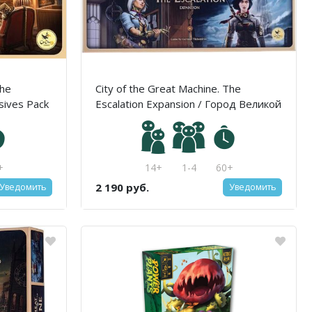
The
City of the Great Machine. The
usives Pack
Escalation Expansion / Город Великой
Эскалация.
машины. Эскалация
 мини-
+
14+
1-4
60+
2 190 руб.
Уведомить
Уведомить