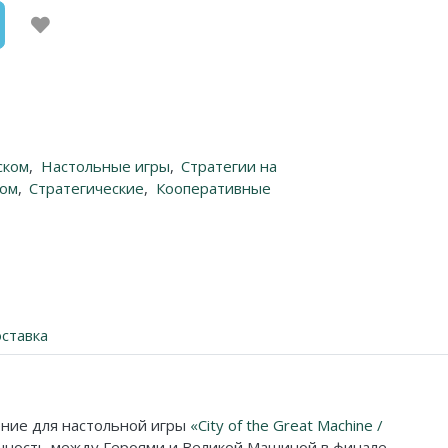
ском
,
Настольные игры
,
Стратегии на
ком
,
Стратегические
,
Кооперативные
ставка
нение для настольной игры
«City of the Great Machine /
нность между Героями и Великой Машиной в финале.