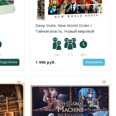
Deep State. New World Order /
Тайная власть. Новый мировой
порядок
+
14+
1-5
40+
1 990 руб.
Подробнее
Уведомить