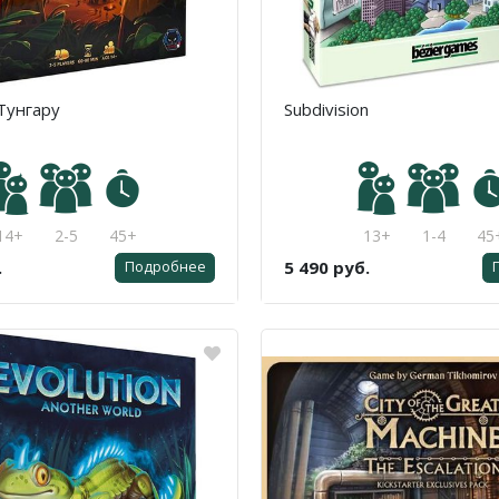
 Тунгару
Subdivision
14+
2-5
45+
13+
1-4
45
.
5 490 руб.
Подробнее