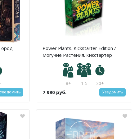
 Город
Power Plants. Kickstarter Edition /
Могучие Растения. Кикстартер
издание
+
8+
1-5
30+
7 990 руб.
Уведомить
Уведомить