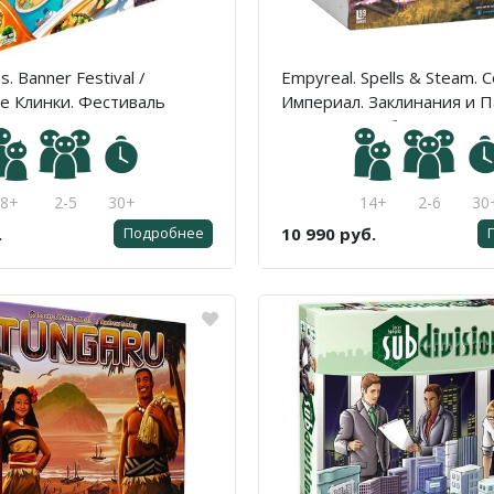
s. Banner Festival /
Empyreal. Spells & Steam. 
 Клинки. Фестиваль
Империал. Заклинания и П
Базовая коробка
8+
2-5
30+
14+
2-6
30
.
10 990 руб.
Подробнее