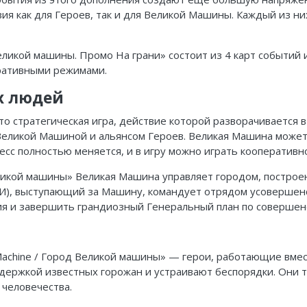
вия как для Героев, так и для Великой Машины. Каждый из 
д Великой машины. Промо На грани» состоит из 4 карт событий
еративными режимами.
х людей
это стратегическая игра, действие которой разворачивается
Великой Машиной и альянсом Героев. Великая Машина может 
оцесс полностью меняется, и в игру можно играть кооперативн
 Великой машины» Великая Машина управляет городом, постр
ИИ), выступающий за Машину, командует отрядом усовершен
я и завершить грандиозный Генеральный план по совершен
t Machine / Город Великой машины» — герои, работающие вм
ддержкой известных горожан и устраивают беспорядки. Они
 человечества.