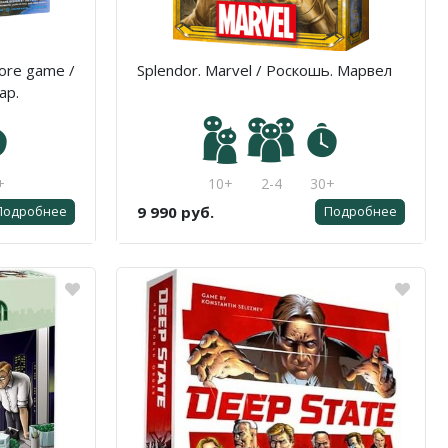
Core game /
Splendor. Marvel / Роскошь. Марвел
ар.
+
10+
2-4
30+
9 990 руб.
Подробнее
Подробнее