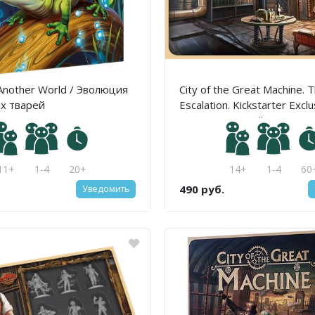
 Another World / Эволюция
City of the Great Machine. 
х тварей
Escalation. Kickstarter Excl
/ Город Великой машины. 
Кикстартер эксклюзивное
дополнение
11+
1-4
20+
14+
1-4
60
490 руб.
Уведомить