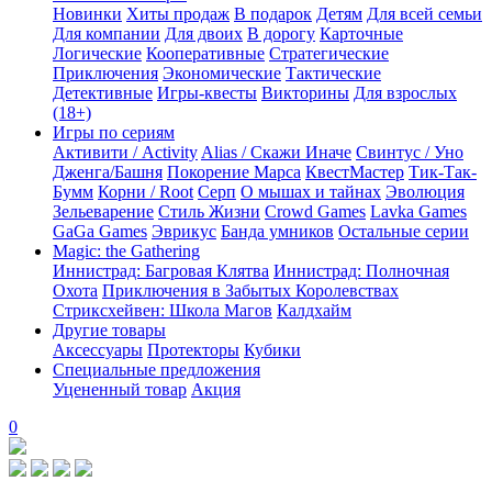
Новинки
Хиты продаж
В подарок
Детям
Для всей семьи
Для компании
Для двоих
В дорогу
Карточные
Логические
Кооперативные
Стратегические
Приключения
Экономические
Тактические
Детективные
Игры-квесты
Викторины
Для взрослых
(18+)
Игры по сериям
Активити / Activity
Alias / Скажи Иначе
Свинтус / Уно
Дженга/Башня
Покорение Марса
КвестМастер
Тик-Так-
Бумм
Корни / Root
Серп
О мышах и тайнах
Эволюция
Зельеварение
Стиль Жизни
Crowd Games
Lavka Games
GaGa Games
Эврикус
Банда умников
Остальные серии
Magic: the Gathering
Иннистрад: Багровая Клятва
Иннистрад: Полночная
Охота
Приключения в Забытых Королевствах
Стриксхейвен: Школа Магов
Калдхайм
Другие товары
Аксессуары
Протекторы
Кубики
Специальные предложения
Уцененный товар
Акция
0