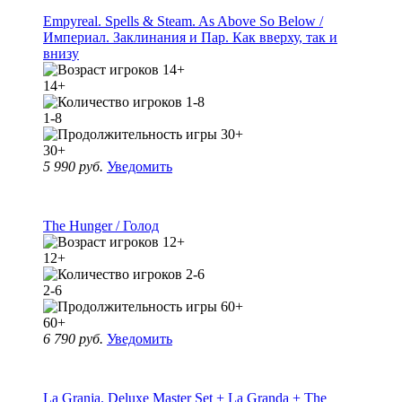
Empyreal. Spells & Steam. As Above So Below /
Империал. Заклинания и Пар. Как вверху, так и
внизу
14+
1-8
30+
5 990 руб.
Уведомить
The Hunger / Голод
12+
2-6
60+
6 790 руб.
Уведомить
La Granja. Deluxe Master Set + La Granda + The