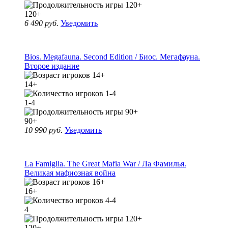
120+
6 490 руб.
Уведомить
Bios. Megafauna. Second Edition / Биос. Мегафауна.
Второе издание
14+
1-4
90+
10 990 руб.
Уведомить
La Famiglia. The Great Mafia War / Ла Фамилья.
Великая мафиозная война
16+
4
120+