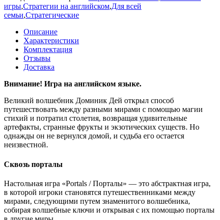
игры
,
Стратегии на английском
,
Для всей
семьи
,
Стратегические
Описание
Характеристики
Комплектация
Отзывы
Доставка
Внимание! Игра на английском языке.
Великий волшебник Доминик Дей открыл способ
путешествовать между разными мирами с помощью магии
стихий и потратил столетия, возвращая удивительные
артефакты, странные фрукты и экзотических существ. Но
однажды он не вернулся домой, и судьба его остается
неизвестной.
Сквозь порталы
Настольная игра «Portals / Порталы» — это абстрактная игра,
в которой игроки становятся путешественниками между
мирами, следующими путем знаменитого волшебника,
собирая волшебные ключи и открывая с их помощью порталы
в другие миры.