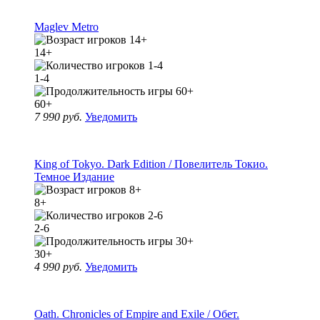
Maglev Metro
14+
1-4
60+
7 990 руб.
Уведомить
King of Tokyo. Dark Edition / Повелитель Токио.
Темное Издание
8+
2-6
30+
4 990 руб.
Уведомить
Oath. Chronicles of Empire and Exile / Обет.