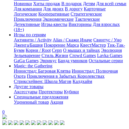
Новинки
Хиты продаж
В подарок
Детям
Для всей семьи
Для компании
Для двоих
В дорогу
Карточные
Логические
Кооперативные
Стратегические
Приключения
Экономические
Тактические
Детективные
Игры-квесты
Викторины
Для взрослых
(18+)
Игры по сериям
Активити / Activity
Alias / Скажи Иначе
Свинтус / Уно
Дженга/Башня
Покорение Марса
КвестМастер
Тик-Так-
Бумм
Корни / Root
Серп
О мышах и тайнах
Эволюция
Зельеварение
Стиль Жизни
Crowd Games
Lavka Games
GaGa Games
Эврикус
Банда умников
Остальные серии
Magic: the Gathering
Иннистрад: Багровая Клятва
Иннистрад: Полночная
Охота
Приключения в Забытых Королевствах
Стриксхейвен: Школа Магов
Калдхайм
Другие товары
Аксессуары
Протекторы
Кубики
Специальные предложения
Уцененный товар
Акция
0