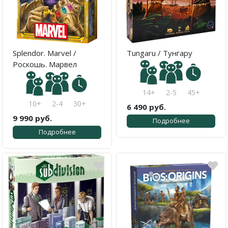
Splendor. Marvel /
Tungaru / Тунгару
Роскошь. Марвел
14+
2-5
45+
10+
2-4
30+
6 490 руб.
9 990 руб.
Подробнее
Подробнее