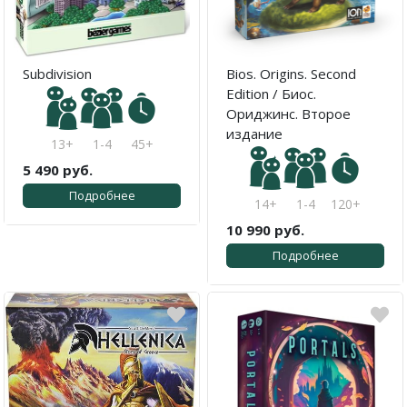
Subdivision
Bios. Origins. Second
Edition / Биос.
Ориджинс. Второе
издание
13+
1-4
45+
5 490 руб.
Подробнее
14+
1-4
120+
10 990 руб.
Подробнее