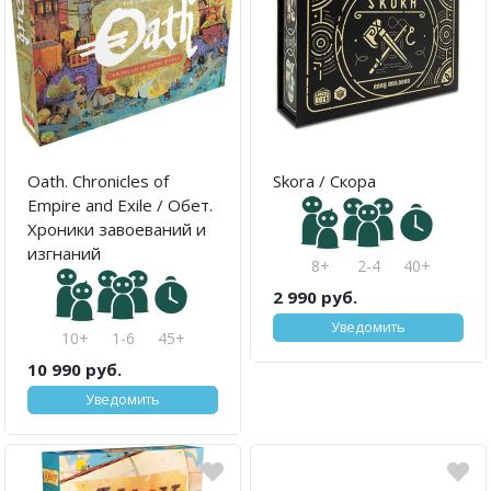
Oath. Chronicles of
Skora / Скора
Empire and Exile / Обет.
Хроники завоеваний и
изгнаний
8+
2-4
40+
2 990 руб.
Уведомить
10+
1-6
45+
10 990 руб.
Уведомить