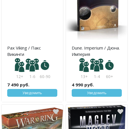
Pax Viking / Пакс
Dune. Imperium / Дюна.
Викинги
Империя
12+
1-6
60-90
13+
1-4
60+
7 490 руб.
4 990 руб.
Уведомить
Уведомить