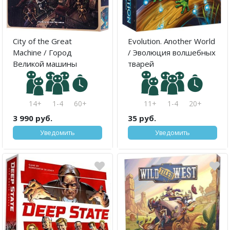
City of the Great
Evolution. Another World
Machine / Город
/ Эволюция волшебных
Великой машины
тварей
14+
1-4
60+
11+
1-4
20+
3 990 руб.
35 руб.
Уведомить
Уведомить