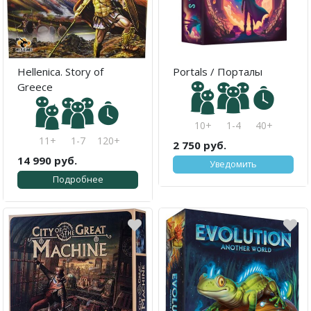
Hellenica. Story of
Portals / Порталы
Greece
10+
1-4
40+
11+
1-7
120+
2 750 руб.
14 990 руб.
Уведомить
Подробнее