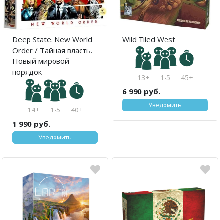
Deep State. New World
Wild Tiled West
Order / Тайная власть.
Новый мировой
порядок
13+
1-5
45+
6 990 руб.
Уведомить
14+
1-5
40+
1 990 руб.
Уведомить