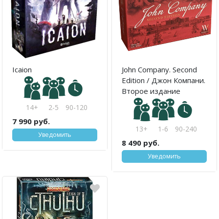
Icaion
John Company. Second
Edition / Джон Компани.
Второе издание
14+
2-5
90-120
7 990 руб.
13+
1-6
90-240
Уведомить
8 490 руб.
Уведомить