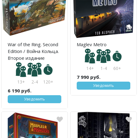
War of the Ring. Second
Maglev Metro
Edition / Война Кольца.
Второе издание
14+
1-4
60+
7 990 руб.
13+
2-4
120+
Уведомить
6 190 руб.
Уведомить