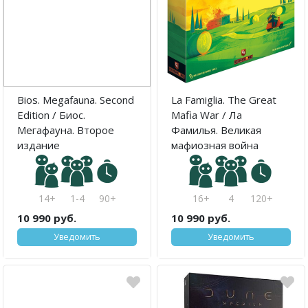
Bios. Megafauna. Second
La Famiglia. The Great
Edition / Биос.
Mafia War / Ла
Мегафауна. Второе
Фамилья. Великая
издание
мафиозная война
14+
1-4
90+
16+
4
120+
10 990 руб.
10 990 руб.
Уведомить
Уведомить