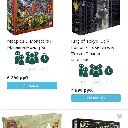
Meeples & Monsters /
King of Tokyo. Dark
Миплы и Монстры
Edition / Повелитель
Токио. Темное
Издание
13+
2-4
45+
6 290 руб.
8+
2-6
30+
Уведомить
4 990 руб.
Уведомить