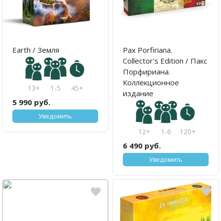
Earth / Земля
Pax Porfiriana.
Collector's Edition / Пакс
Порфириана.
Коллекционное
13+
1-5
45+
издание
5 990 руб.
Уведомить
12+
1-6
120+
6 490 руб.
Уведомить