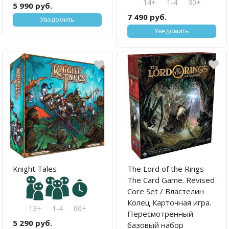
14+
1-4
30+
5 990 руб.
7 490 руб.
Уведомить
Уведомить
Knight Tales
The Lord of the Rings
The Card Game. Revised
Core Set / Властелин
Колец Карточная игра.
13+
1-4
60+
Пересмотренный
5 290 руб.
базовый набор