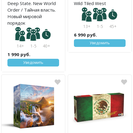
Deep State. New World
Wild Tiled West
Order / Тайная власть.
Новый мировой
порядок
13+
1-5
45+
6 990 руб.
Уведомить
14+
1-5
40+
1 990 руб.
Уведомить