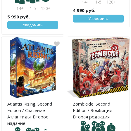
14+
1-5
120+
14+
1-5
120+
4 990 руб.
5 990 руб.
Уведомить
Уведомить
Atlantis Rising. Second
Zombicide. Second
Edition / Спасение
Edition / Зомбицид.
Атлантиды. Второе
Вторая редакция
издание