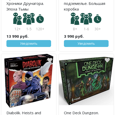
Хроники Друнагора.
подземелье. Большая
Эпоха Тьмы
коробка
12+
1-5
120+
8+
1-6
30+
13 990 руб.
3 990 руб.
Уведомить
Уведомить
Diabolik. Heists and
One Deck Dungeon.