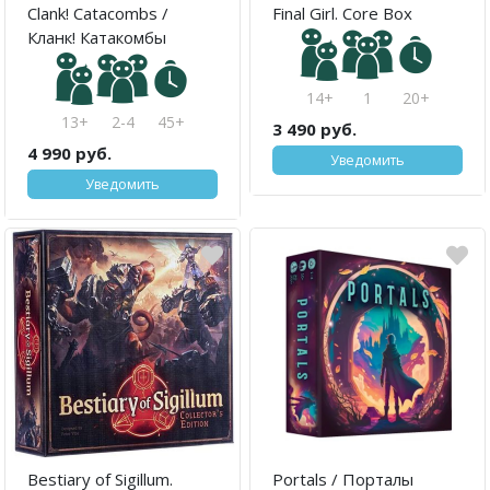
Clank! Catacombs /
Final Girl. Core Box
Кланк! Катакомбы
14+
1
20+
13+
2-4
45+
3 490 руб.
4 990 руб.
Уведомить
Уведомить
Bestiary of Sigillum.
Portals / Порталы