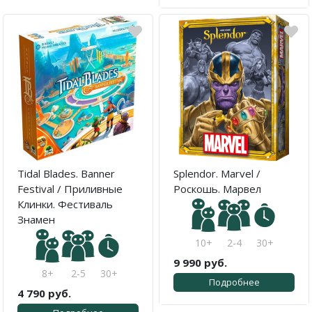
Tidal Blades. Banner
Splendor. Marvel /
Festival / Приливные
Роскошь. Марвел
Клинки. Фестиваль
Знамен
10+
2-4
30+
9 990 руб.
8+
2-5
30+
Подробнее
4 790 руб.