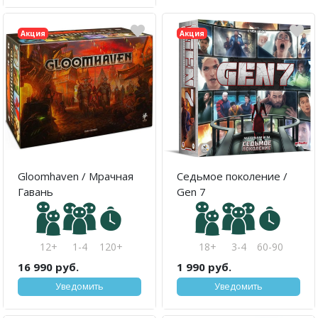
Акция
Акция
Gloomhaven / Мрачная
Седьмое поколение /
Гавань
Gen 7
12+
1-4
120+
18+
3-4
60-90
16 990 руб.
1 990 руб.
Уведомить
Уведомить