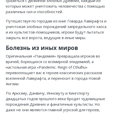
сразиться с дюжиной злобных Древних, каждый из
которых может уничтожить человечества с помощью
различных сил и способностей.
Путешествуя по городам из книг Говарда Лавкрафта и
уничтожая злобных порождений запредельного хаоса
и их культистов-помощников, игроки будут пытаться
закрыть все ворота, ведущие в иные миры.
Болезнь из иных миров
Оригинальная «Пандемия» превращала игроков во
врачей, борющихся со всемирной эпидемией, а
настольная игра «Pandemic. Reign of Cthulhu»
перевоплощает вас в героев классических рассказов
вселенной Лавкрафта, и переносит в города Новой
Англии.
По Аркхэму, Данвичу, Иннсмуту и Кингспорту
двадцатых годов прошлого века бродят чудовищные
порождения Древних и фанатичные культисты. Но
даже не они являются главной угрозой для героев,