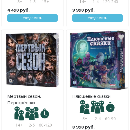
8+
1-8
15+
14+
1-4
120-240
4 490 руб.
9 990 руб.
Уведомить
Уведомить
Мёртвый сезон.
Плюшевые сказки
Перекрёстки
8+
2-4
60-90
14+
2-5
60-120
8 990 руб.