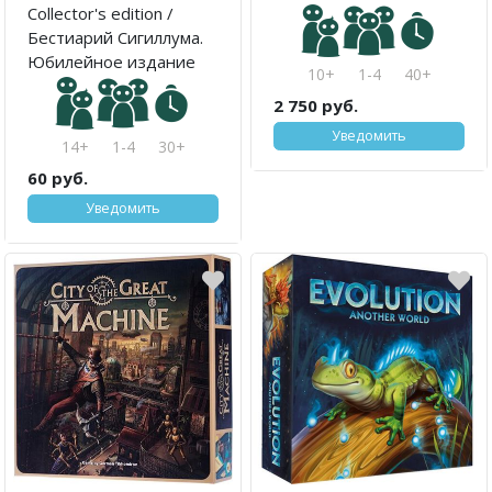
Collector's edition /
Бестиарий Сигиллума.
Юбилейное издание
10+
1-4
40+
2 750 руб.
Уведомить
14+
1-4
30+
60 руб.
Уведомить