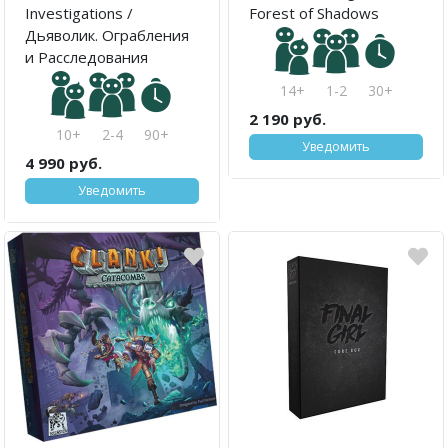
Investigations /
Forest of Shadows
Дьяволик. Ограбления
и Расследования
14+
1-2
30+
2 190 руб.
10+
2-4
90+
Уведомить
4 990 руб.
Уведомить