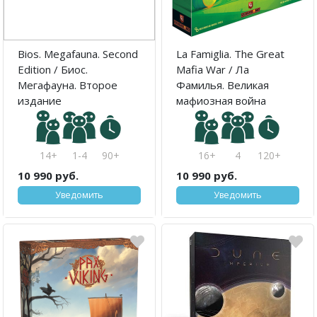
Bios. Megafauna. Second
La Famiglia. The Great
Edition / Биос.
Mafia War / Ла
Мегафауна. Второе
Фамилья. Великая
издание
мафиозная война
14+
1-4
90+
16+
4
120+
10 990 руб.
10 990 руб.
Уведомить
Уведомить