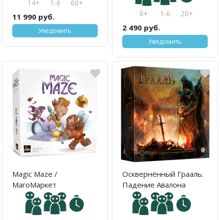
14+
1-6
60+
8+
1-6
20+
11 990 руб.
2 490 руб.
Уведомить
Уведомить
Magic Maze /
Осквернённый Грааль.
МагоМаркет
Падение Авалона