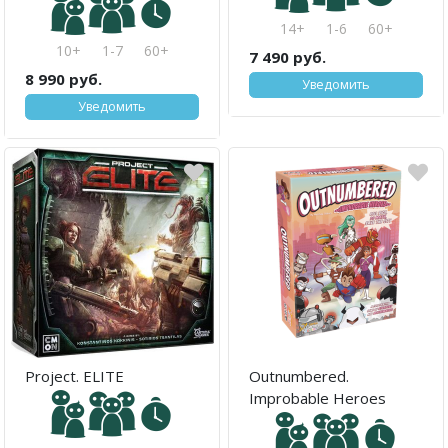
14+
1-6
60+
10+
1-7
60+
7 490 руб.
8 990 руб.
Уведомить
Уведомить
Project. ELITE
Outnumbered.
Improbable Heroes