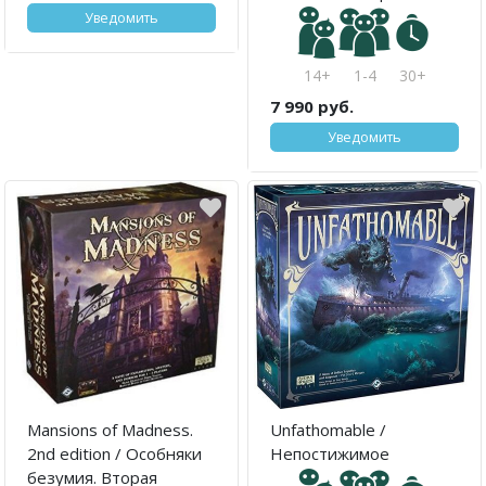
Уведомить
14+
1-4
30+
7 990 руб.
Уведомить
Mansions of Madness.
Unfathomable /
2nd edition / Особняки
Непостижимое
безумия. Вторая