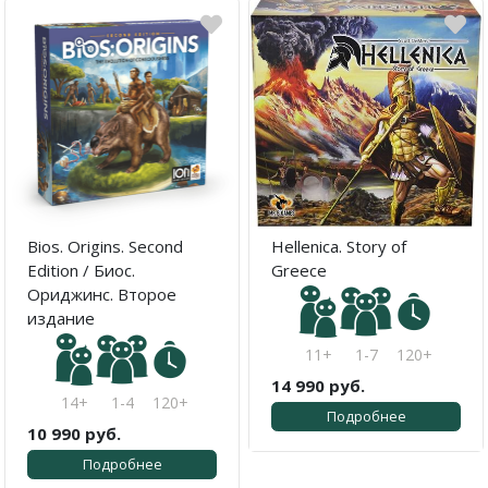
Bios. Origins. Second
Hellenica. Story of
Edition / Биос.
Greece
Ориджинс. Второе
издание
11+
1-7
120+
14 990 руб.
14+
1-4
120+
Подробнее
10 990 руб.
Подробнее