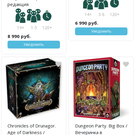
редакция
14+
3-6
120+
6 990 руб.
14+
1-5
120+
Уведомить
8 990 руб.
Уведомить
Chronicles of Drunagor.
Dungeon Party. Big Box /
Age of Darkness /
Вечеринка в