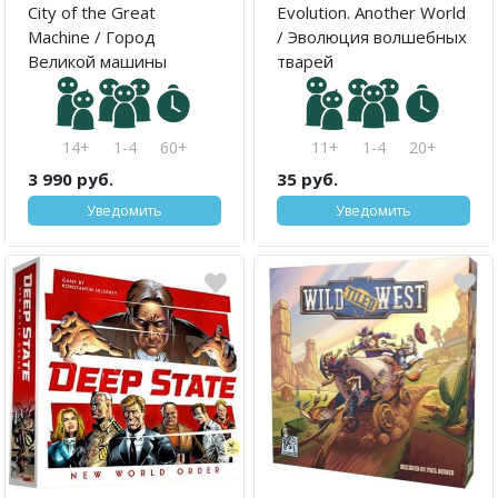
City of the Great
Evolution. Another World
Machine / Город
/ Эволюция волшебных
Великой машины
тварей
14+
1-4
60+
11+
1-4
20+
3 990 руб.
35 руб.
Уведомить
Уведомить