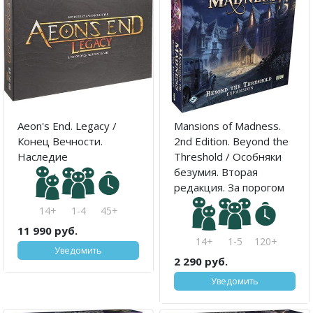
Aeon's End. Legacy /
Mansions of Madness.
Конец Вечности.
2nd Edition. Beyond the
Наследие
Threshold / Особняки
безумия. Вторая
редакция. За порогом
14+
1-4
45+
11 990 руб.
14+
1-5
120+
Уведомить
2 290 руб.
Уведомить