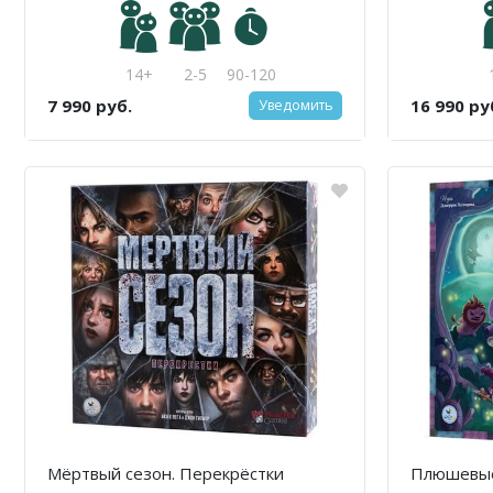
14+
2-5
90-120
7 990 руб.
16 990 ру
Уведомить
Мёртвый сезон. Перекрёстки
Плюшевые