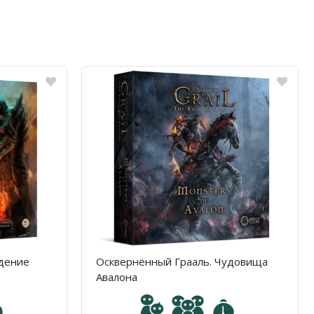
адение
Осквернённый Грааль. Чудовища
Авалона