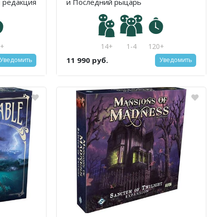
я редакция
и Последний рыцарь
0+
14+
1-4
120+
11 990 руб.
Уведомить
Уведомить