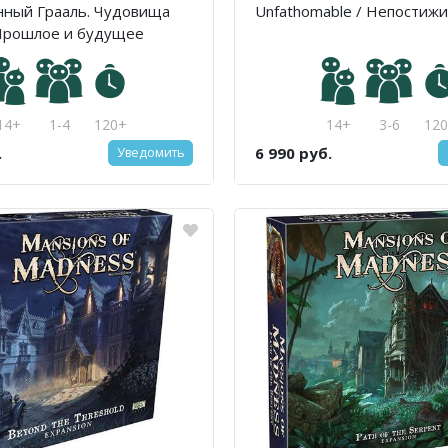
нный Грааль. Чудовища
Unfathomable / Непостиж
 Прошлое и будущее
14+
1-4
120+
14+
3-6
12
.
6 990 руб.
Уведомить