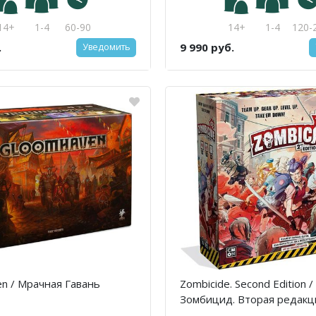
14+
1-4
60-90
14+
1-4
120-
.
9 990 руб.
Уведомить
n / Мрачная Гавань
Zombicide. Second Edition /
Зомбицид. Вторая редакц