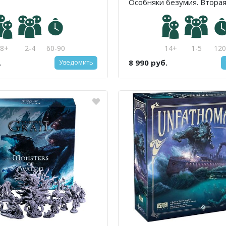
Особняки безумия. Втора
8+
2-4
60-90
14+
1-5
12
.
8 990 руб.
Уведомить