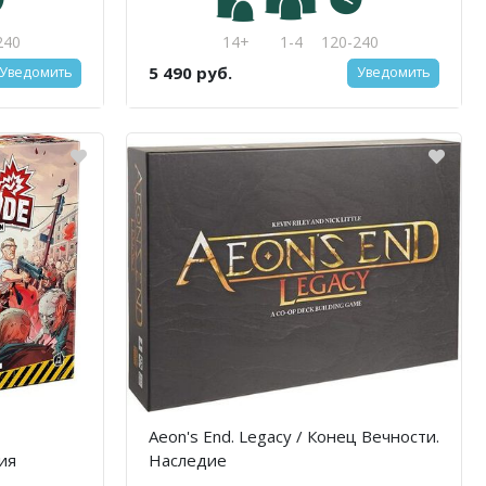
240
14+
1-4
120-240
5 490 руб.
Уведомить
Уведомить
Aeon's End. Legacy / Конец Вечности.
ия
Наследие