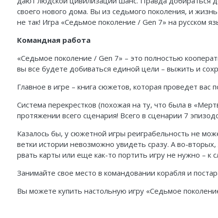
дают людской цивилизации шанс. Правда добираться до 
своего нового дома. Вы из седьмого поколения, и жизнь
не так! Игра «Седьмое поколение / Gen 7» на русском я
Командная работа
«Седьмое поколение / Gen 7» – это полностью кооперати
вы все будете добиваться единой цели – выжить и сохр
Главное в игре – книга сюжетов, которая проведет вас 
Система перекрестков (похожая на ту, что была в «Мер
протяжении всего сценария! Всего в сценарии 7 эпизод
Казалось бы, у сюжетной игры реиграбельность не может
ветки истории невозможно увидеть сразу. А во-вторых
рвать карты или еще как-то портить игру не нужно – к
Занимайте свое место в командовании корабля и постара
Вы можете купить настольную игру «Седьмое поколение /