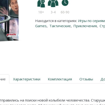
18+
3-4
60-90
Находится в категориях:
Игры по сериям
Games
,
Тактические
,
Приключения
,
Ст
ние
Характеристики
Комплектация
Отзывы
До
тправились на поиски новой колыбели человечества. Старуш