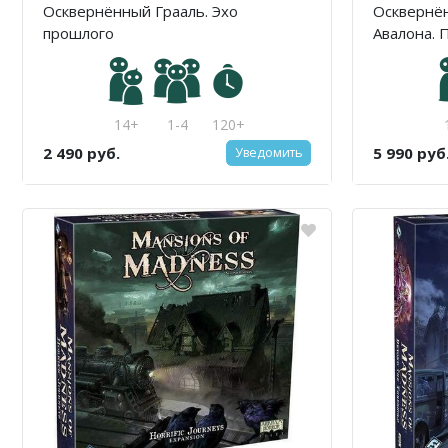
Осквернённый Грааль. Эхо
Осквернё
прошлого
Авалона.
14+
1-4
120+
2 490 руб.
5 990 руб
Уведомить