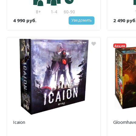
8+
1-4
60-90
4 990 руб.
2 490 руб
Уведомить
Акция
Icaion
Gloomhave