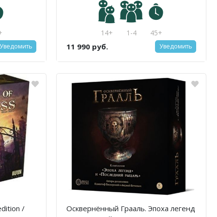
+
14+
1-4
45+
11 990 руб.
Уведомить
Уведомить
dition /
Осквернённый Грааль. Эпоха легенд