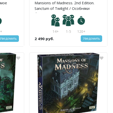
имое
Mansions of Madness. 2nd Edition.
Sanctum of Twilight / Особняки
безумия. Вторая редакция.
Святилище сумерек
0+
14+
1-5
120+
2 490 руб.
Уведомить
Уведомить