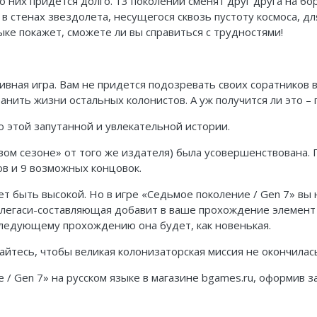
них придется долго. 13 поколений сменят друг друга на бо
 в стенах звездолета, несущегося сквозь пустоту космоса, дл
зыке покажет, сможете ли вы справиться с трудностями!
вная игра. Вам не придется подозревать своих соратников в 
анить жизни остальных колонистов. А уж получится ли это – 
по этой запутанной и увлекательной истории.
твом сезоне» от того же издателя) была усовершенствована.
ов и 9 возможных концовок.
 быть высокой. Но в игре «Седьмое поколение / Gen 7» вы н
, легаси-составляющая добавит в ваше прохождение элемент
 следующему прохождению она будет, как новенькая.
йтесь, чтобы великая колонизаторская миссия не окончилась
 Gen 7» на русском языке в магазине bgames.ru, оформив за