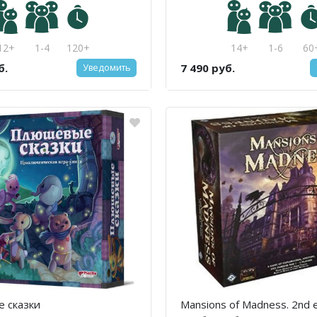
12+
1-4
120+
14+
1-6
60
б.
7 490 руб.
Уведомить
 сказки
Mansions of Madness. 2nd e