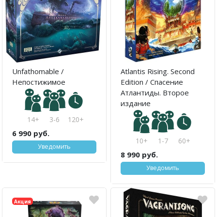
Unfathomable /
Atlantis Rising. Second
Непостижимое
Edition / Спасение
Атлантиды. Второе
издание
14+
3-6
120+
6 990 руб.
10+
1-7
60+
Уведомить
8 990 руб.
Уведомить
Акция