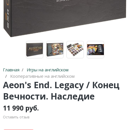
Карточные
Серп
Мертвый сезон
Логические
О мышах и тайнах
Пиксель Тактикс
Кооперативные
Эволюция
Саграда
Стратегические
Зельеварение
Приключения
Стиль Жизни
Экономические
Crowd Games
Главная
Игры на английском
Тактические
Lavka Games
Кооперативные на английском
Aeon's End. Legacy / Конец
Детективные
GaGa Games
Вечности. Наследие
Игры-квесты
Эврикус
11 990 руб.
Викторины
Банда умников
Оставить отзыв
Для взрослых (18+)
Остальные серии