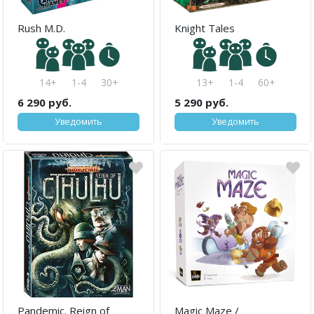
Rush M.D.
Knight Tales
14+
1-4
30+
13+
1-4
60+
6 290 руб.
5 290 руб.
Уведомить
Уведомить
Pandemic. Reign of
Magic Maze /