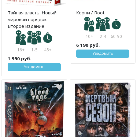
Тайная власть. Новый
Корни / Root
мировой порядок.
Второе издание
10+
2-4
60-90
6 190 руб.
16+
1-5
45+
Уведомить
1 990 руб.
Уведомить