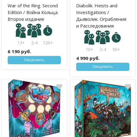
War of the Ring. Second
Diabolik. Heists and
Edition / Война Кольца.
Investigations /
Второе издание
Дьяволик. Ограбления
и Расследования
13+
2-4
120+
10+
2-4
90+
6 190 руб.
4 990 руб.
Уведомить
Уведомить