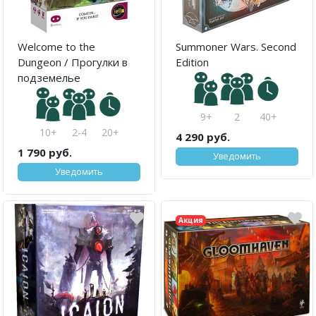
Welcome to the
Summoner Wars. Second
Dungeon / Прогулки в
Edition
подземелье
9+
2
40+
10+
2-4
20+
4 290 руб.
1 790 руб.
Уведомить
Уведомить
Акция