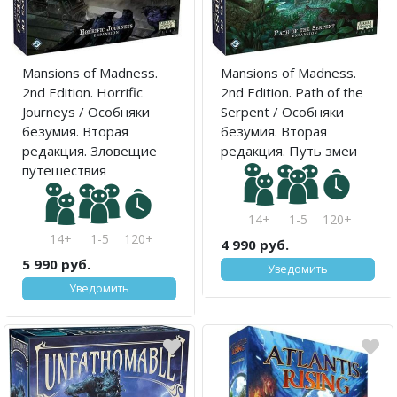
Mansions of Madness.
Mansions of Madness.
2nd Edition. Horrific
2nd Edition. Path of the
Journeys / Особняки
Serpent / Особняки
безумия. Вторая
безумия. Вторая
редакция. Зловещие
редакция. Путь змеи
путешествия
14+
1-5
120+
14+
1-5
120+
4 990 руб.
5 990 руб.
Уведомить
Уведомить