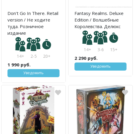
Don't Go In There. Retail
Fantasy Realms. Deluxe
version / Не ходите
Edition / Волшебные
туда. Розничное
Королевства. Делюкс
издание
14+
3-6
15+
14+
2-5
20+
2 290 руб.
1 990 руб.
Уведомить
Уведомить