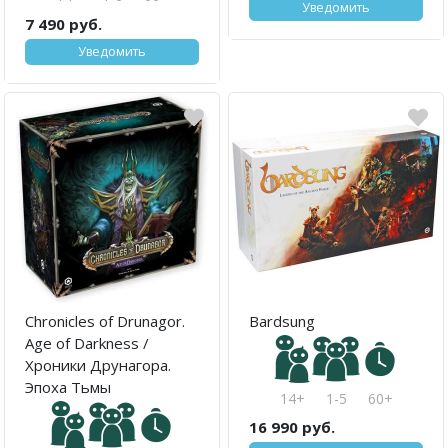
Уведомить
7 490 руб.
Уведомить
Chronicles of Drunagor.
Bardsung
Age of Darkness /
Хроники Друнагора.
Эпоха Тьмы
14+
1-5
60+
16 990 руб.