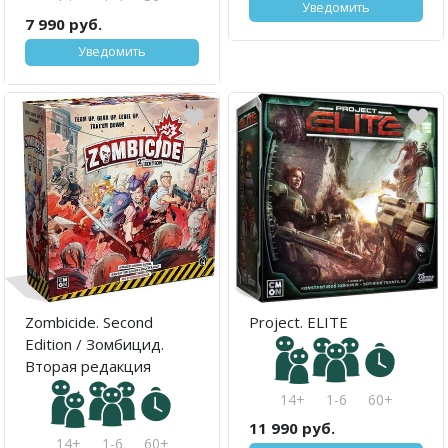
Уведомить
7 990 руб.
Уведомить
Zombicide. Second
Project. ELITE
Edition / Зомбицид.
Вторая редакция
14+
1-6
60+
11 990 руб.
14+
1-6
60+