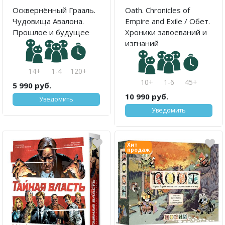
Осквернённый Грааль.
Oath. Chronicles of
Чудовища Авалона.
Empire and Exile / Обет.
Прошлое и будущее
Хроники завоеваний и
изгнаний
14+
1-4
120+
10+
1-6
45+
5 990 руб.
10 990 руб.
Уведомить
Уведомить
Хит
продаж