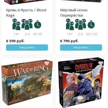
Кровь и Ярость / Blood
Мёртвый сезон.
Rage
Перекрёстки
14+
2-4
60-90
14+
2-5
60-120
6 590 руб.
6 790 руб.
Уведомить
Уведомить