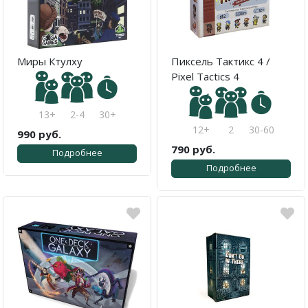
Миры Ктулху
Пиксель Тактикс 4 /
Pixel Tactics 4
13+
2-4
30+
12+
2
30-60
990 руб.
790 руб.
Подробнее
Подробнее