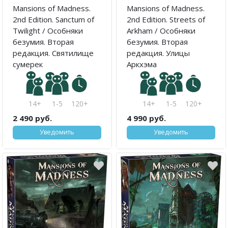
Mansions of Madness.
Mansions of Madness.
2nd Edition. Sanctum of
2nd Edition. Streets of
Twilight / Особняки
Arkham / Особняки
безумия. Вторая
безумия. Вторая
редакция. Святилище
редакция. Улицы
сумерек
Аркхэма
14+
1-5
120+
14+
1-5
120+
2 490 руб.
4 990 руб.
Уведомить
Уведомить