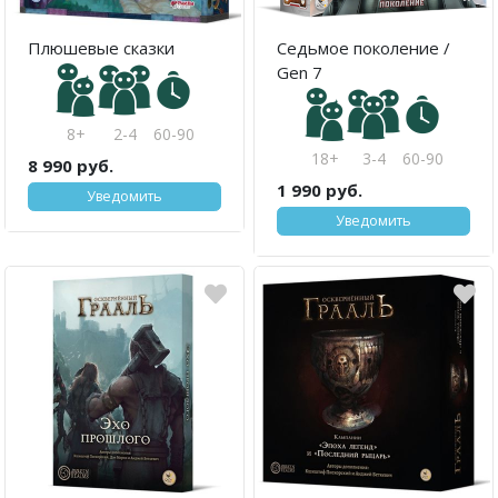
Плюшевые сказки
Седьмое поколение /
Gen 7
8+
2-4
60-90
18+
3-4
60-90
8 990 руб.
1 990 руб.
Уведомить
Уведомить