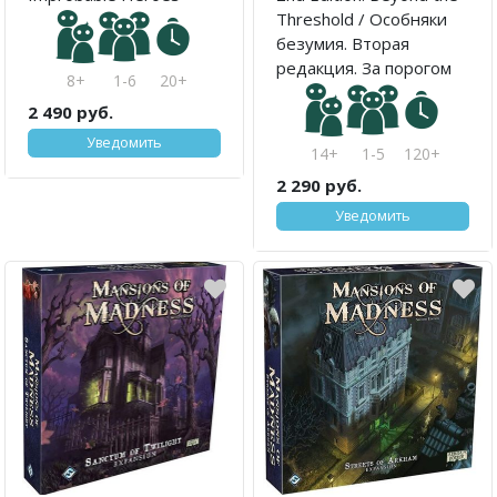
Threshold / Особняки
безумия. Вторая
редакция. За порогом
8+
1-6
20+
2 490 руб.
Уведомить
14+
1-5
120+
2 290 руб.
Уведомить