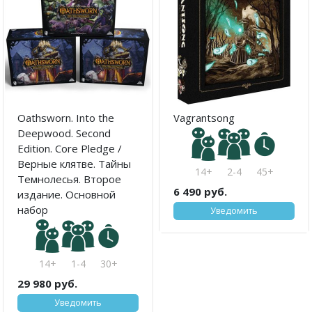
Oathsworn. Into the
Vagrantsong
Deepwood. Second
Edition. Core Pledge /
Верные клятве. Тайны
14+
2-4
45+
Темнолесья. Второе
6 490 руб.
издание. Основной
набор
Уведомить
14+
1-4
30+
29 980 руб.
Уведомить