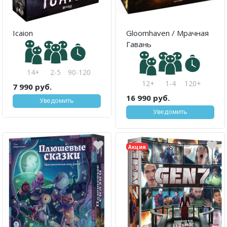
Icaion
Gloomhaven / Мрачная
Гавань
14+
2-5
90-120
12+
1-4
120+
7 990 руб.
16 990 руб.
Уведомить
Уведомить
Акция