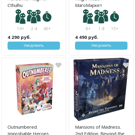
Cthulhu
МагоМаркет
14+
2-4
40+
8+
1-8
15+
4 290 руб.
4 490 руб.
Уведомить
Уведомить
Outnumbered.
Mansions of Madness.
Improbable Heroes
2nd Edition. Beyond the