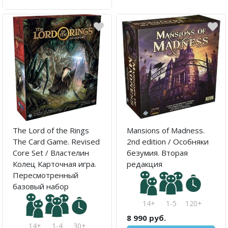
The Lord of the Rings
Mansions of Madness.
The Card Game. Revised
2nd edition / Особняки
Core Set / Властелин
безумия. Вторая
Колец Карточная игра.
редакция
Пересмотренный
базовый набор
14+
1-5
120+
8 990 руб.
14+
1-4
30+