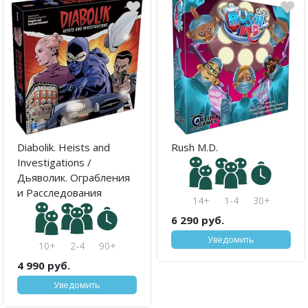
Diabolik. Heists and
Rush M.D.
Investigations /
Дьяволик. Ограбления
и Расследования
14+
1-4
30+
6 290 руб.
Уведомить
10+
2-4
90+
4 990 руб.
Уведомить