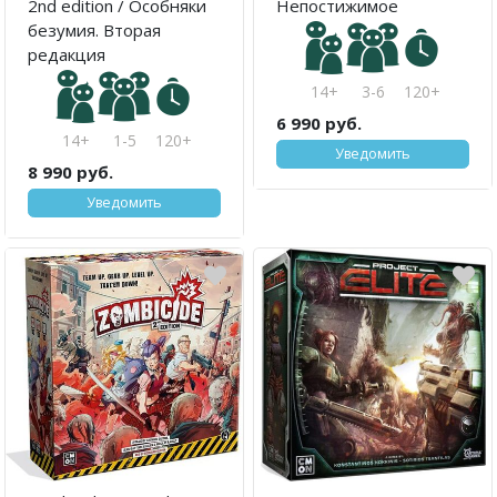
2nd edition / Особняки
Непостижимое
безумия. Вторая
редакция
14+
3-6
120+
6 990 руб.
14+
1-5
120+
Уведомить
8 990 руб.
Уведомить