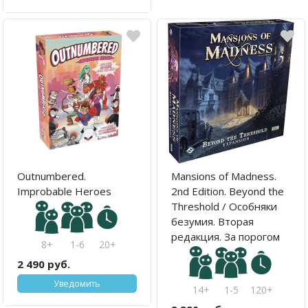
Outnumbered.
Mansions of Madness.
Improbable Heroes
2nd Edition. Beyond the
Threshold / Особняки
безумия. Вторая
редакция. За порогом
8+
1-6
20+
2 490 руб.
Уведомить
14+
1-5
120+