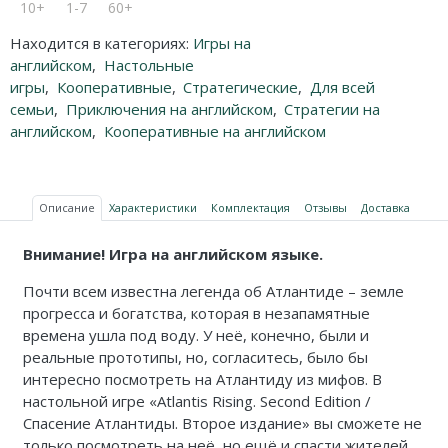
10+
1-7
60+
Находится в категориях:
Игры на
английском
,
Настольные
игры
,
Кооперативные
,
Стратегические
,
Для всей
семьи
,
Приключения на английском
,
Стратегии на
английском
,
Кооперативные на английском
Описание
Характеристики
Комплектация
Отзывы
Доставка
Внимание! Игра на английском языке.
Почти всем известна легенда об Атлантиде – земле
прогресса и богатства, которая в незапамятные
времена ушла под воду. У неё, конечно, были и
реальные прототипы, но, согласитесь, было бы
интересно посмотреть на Атлантиду из мифов. В
настольной игре «Atlantis Rising. Second Edition /
Спасение Атлантиды. Второе издание» вы сможете не
только посмотреть на неё, но ещё и спасти жителей