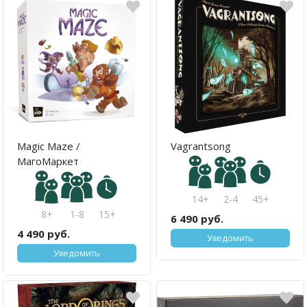
Magic Maze /
Vagrantsong
МагоМаркет
14+
2-4
45+
8+
1-8
15+
6 490 руб.
4 490 руб.
Уведомить
Уведомить