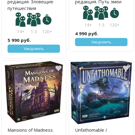
редакция. Зловещие
редакция. Путь змеи
путешествия
14+
1-5
120+
14+
1-5
120+
4 990 руб.
5 990 руб.
Уведомить
Уведомить
Mansions of Madness.
Unfathomable /