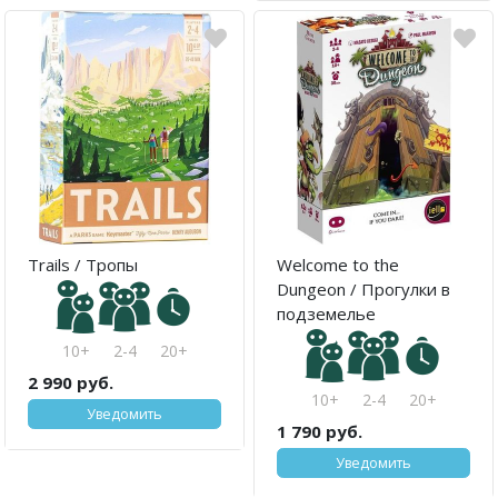
Trails / Тропы
Welcome to the
Dungeon / Прогулки в
подземелье
10+
2-4
20+
2 990 руб.
10+
2-4
20+
Уведомить
1 790 руб.
Уведомить