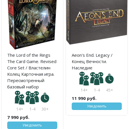
The Lord of the Rings
Aeon's End. Legacy /
The Card Game. Revised
Конец Вечности.
Core Set / Властелин
Наследие
Колец Карточная игра.
Пересмотренный
базовый набор
14+
1-4
45+
11 990 руб.
Уведомить
14+
1-4
30+
7 990 руб.
Уведомить