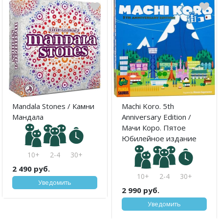
Mandala Stones / Камни
Machi Koro. 5th
Мандала
Anniversary Edition /
Мачи Коро. Пятое
Юбилейное издание
10+
2-4
30+
2 490 руб.
10+
2-4
30+
Уведомить
2 990 руб.
Уведомить