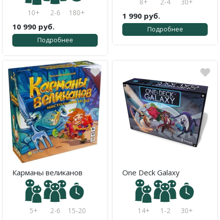
8+
2-4
30+
10+
2-6
180+
1 990 руб.
10 990 руб.
Подробнее
Подробнее
Карманы великанов
One Deck Galaxy
5+
2-6
15-20
14+
1-2
30+