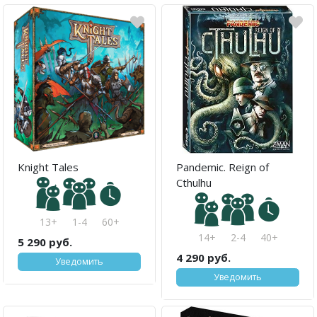
Knight Tales
Pandemic. Reign of
Cthulhu
13+
1-4
60+
14+
2-4
40+
5 290 руб.
4 290 руб.
Уведомить
Уведомить