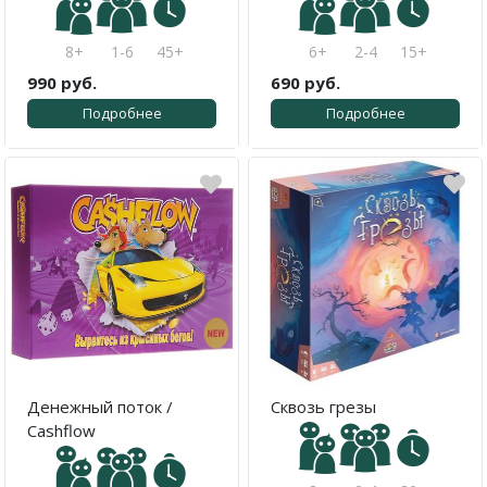
8+
1-6
45+
6+
2-4
15+
990 руб.
690 руб.
Подробнее
Подробнее
Денежный поток /
Сквозь грезы
Cashflow