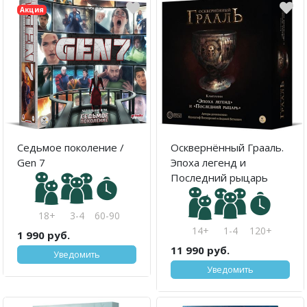
Акция
Седьмое поколение /
Осквернённый Грааль.
Gen 7
Эпоха легенд и
Последний рыцарь
18+
3-4
60-90
14+
1-4
120+
1 990 руб.
11 990 руб.
Уведомить
Уведомить