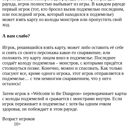
раунда, игрок полностью выбывает из игры. В каждом раунде
первый игрок (тот, кто бросил вызов подземелью последним,
или последний игрок, который находился в подземелье)
может взять карту из колоды монстров или пропустить свой
ход.
А вам слабо?
Игрок, решившийся взять карту, может либо оставить её себе
и снять со своего персонажа какое-то снаряжение, или
положить эту карту лицом вниз в подземелье. Последнее
создаёт колоду подземелья – монстров, с которыми придётся
столкнуться позже. Конечно, можно и спасовать. Как только
спасуют все, кроме одного игрока, этот игрок отправляется в
подземелье… с тем немногим снаряжением, что у него
осталось!
Затем игрок в «Welcome to the Dungeon» переворачивает карты
с колоды подземелий и сражается с монстрами внутри. Если
игрок переживает в подземелье с хотя бы одним очком
здоровья, он побеждает в этом раунде.
Возраст игроков
10+