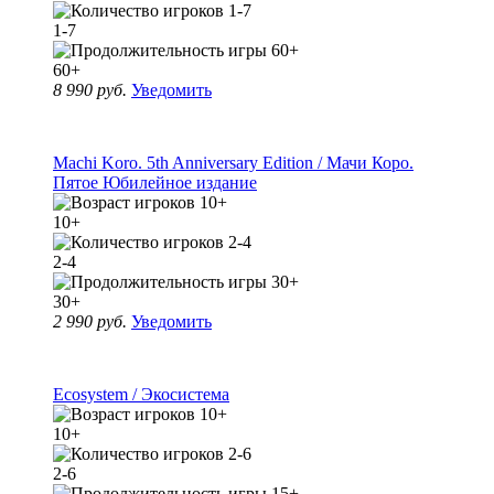
1-7
60+
8 990 руб.
Уведомить
Machi Koro. 5th Anniversary Edition / Мачи Коро.
Пятое Юбилейное издание
10+
2-4
30+
2 990 руб.
Уведомить
Ecosystem / Экосистема
10+
2-6