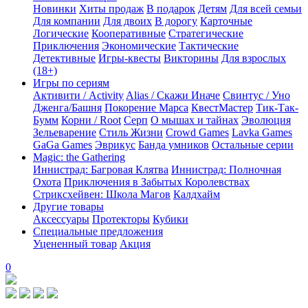
Новинки
Хиты продаж
В подарок
Детям
Для всей семьи
Для компании
Для двоих
В дорогу
Карточные
Логические
Кооперативные
Стратегические
Приключения
Экономические
Тактические
Детективные
Игры-квесты
Викторины
Для взрослых
(18+)
Игры по сериям
Активити / Activity
Alias / Скажи Иначе
Свинтус / Уно
Дженга/Башня
Покорение Марса
КвестМастер
Тик-Так-
Бумм
Корни / Root
Серп
О мышах и тайнах
Эволюция
Зельеварение
Стиль Жизни
Crowd Games
Lavka Games
GaGa Games
Эврикус
Банда умников
Остальные серии
Magic: the Gathering
Иннистрад: Багровая Клятва
Иннистрад: Полночная
Охота
Приключения в Забытых Королевствах
Стриксхейвен: Школа Магов
Калдхайм
Другие товары
Аксессуары
Протекторы
Кубики
Специальные предложения
Уцененный товар
Акция
0