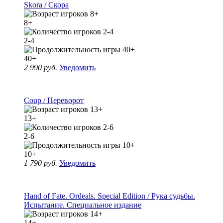
Skora / Скора
8+
2-4
40+
2 990 руб.
Уведомить
Coup / Переворот
13+
2-6
10+
1 790 руб.
Уведомить
Hand of Fate. Ordeals. Special Edition / Рука судьбы.
Испытание. Специальное издание
14+