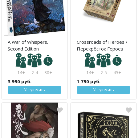
A War of Whispers.
Crossroads of Heroes /
Second Edition
Перекрёсток Героев
14+
2-4
30+
14+
2-5
45+
3 990 руб.
1 790 руб.
Уведомить
Уведомить