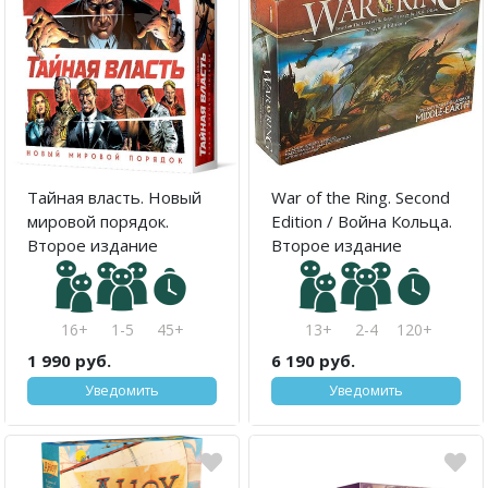
Тайная власть. Новый
War of the Ring. Second
мировой порядок.
Edition / Война Кольца.
Второе издание
Второе издание
16+
1-5
45+
13+
2-4
120+
1 990 руб.
6 190 руб.
Уведомить
Уведомить