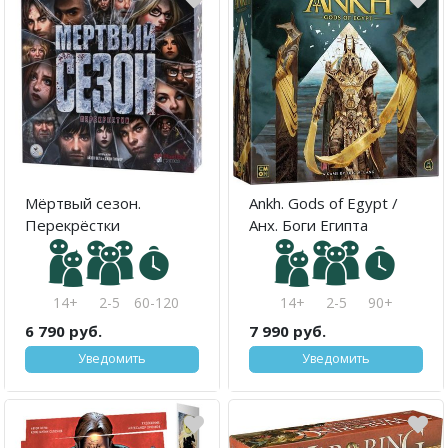
Мёртвый сезон.
Ankh. Gods of Egypt /
Перекрёстки
Анх. Боги Египта
14+
2-5
60-120
14+
2-5
90+
6 790 руб.
7 990 руб.
Уведомить
Уведомить