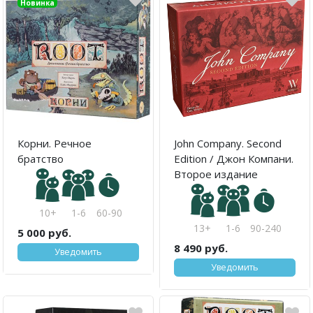
Новинка
Корни. Речное
John Company. Second
братство
Edition / Джон Компани.
Второе издание
10+
1-6
60-90
13+
1-6
90-240
5 000 руб.
8 490 руб.
Уведомить
Уведомить