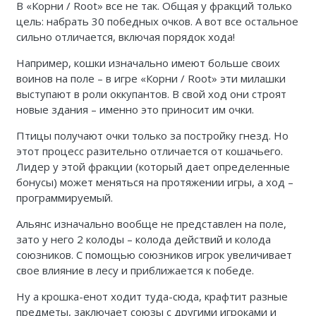
В «Корни / Root» все не так. Общая у фракций только
цель: набрать 30 победных очков. А вот все остальное
сильно отличается, включая порядок хода!
Например, кошки изначально имеют больше своих
воинов на поле – в игре «Корни / Root» эти милашки
выступают в роли оккупантов. В свой ход они строят
новые здания – именно это приносит им очки.
Птицы получают очки только за постройку гнезд. Но
этот процесс разительно отличается от кошачьего.
Лидер у этой фракции (который дает определенные
бонусы) может меняться на протяжении игры, а ход –
программируемый.
Альянс изначально вообще не представлен на поле,
зато у него 2 колоды – колода действий и колода
союзников. С помощью союзников игрок увеличивает
свое влияние в лесу и приближается к победе.
Ну а крошка-енот ходит туда-сюда, крафтит разные
предметы, заключает союзы с другими игроками и