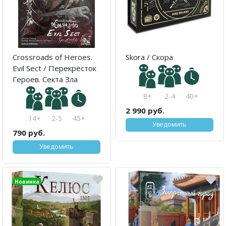
Crossroads of Heroes.
Skora / Скора
Evil Sect / Перекрёсток
Героев. Секта Зла
8+
2-4
40+
2 990 руб.
14+
2-5
45+
Уведомить
790 руб.
Уведомить
Новинка