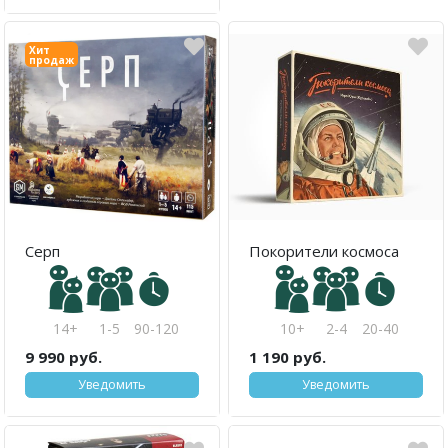
Хит
продаж
Серп
Покорители космоса
14+
1-5
90-120
10+
2-4
20-40
9 990 руб.
1 190 руб.
Уведомить
Уведомить