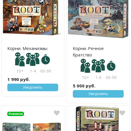
Корни. Механизмы
Корни. Речное
братство
10+
1-4
60-90
10+
1-6
60-90
1 990 руб.
5 000 руб.
Уведомить
Уведомить
Акция
Новинка