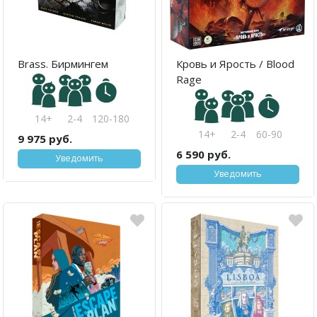
Brass. Бирмингем
Кровь и Ярость / Blood
Rage
14+
2-4
120-180
14+
2-4
60-90
9 975 руб.
6 590 руб.
Уведомить
Уведомить