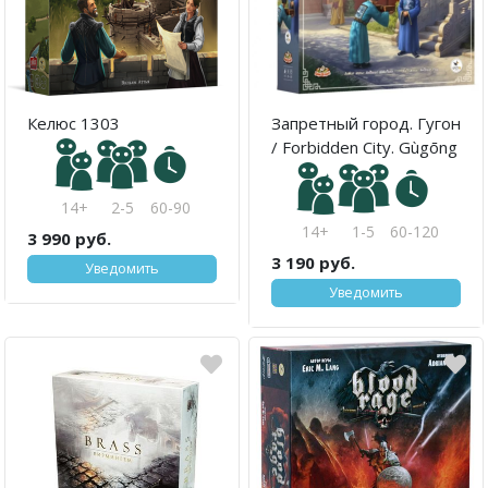
Келюс 1303
Запретный город. Гугон
/ Forbidden City. Gùgōng
14+
2-5
60-90
14+
1-5
60-120
3 990 руб.
3 190 руб.
Уведомить
Уведомить