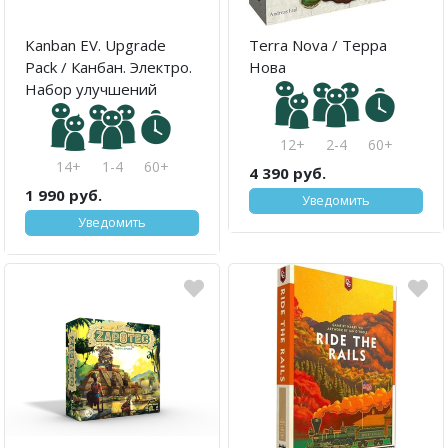
Kanban EV. Upgrade
Terra Nova / Терра
Pack / Канбан. Электро.
Нова
Набор улучшений
12+
2-4
60+
14+
1-4
60+
4 390 руб.
1 990 руб.
Уведомить
Уведомить