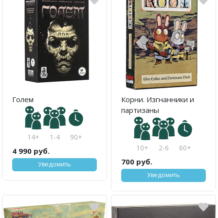
Голем
Корни. Изгнанники и
партизаны
14+
1-4
90+
10+
2-6
60+
4 990 руб.
700 руб.
Уведомить
Уведомить