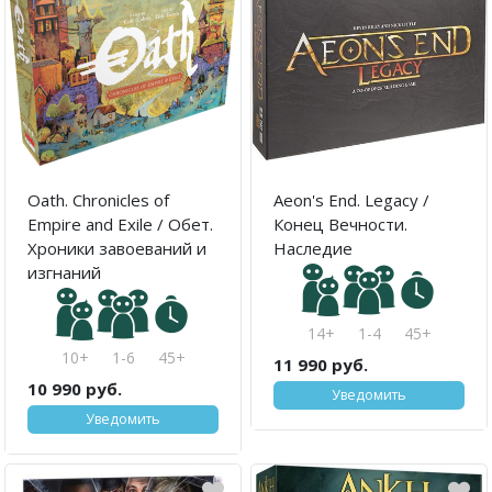
Oath. Chronicles of
Aeon's End. Legacy /
Empire and Exile / Обет.
Конец Вечности.
Хроники завоеваний и
Наследие
изгнаний
14+
1-4
45+
10+
1-6
45+
11 990 руб.
10 990 руб.
Уведомить
Уведомить