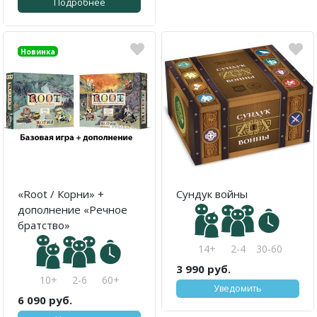
Подробнее
Акция
Новинка
«Root / Корни» +
Сундук войны
дополнение «Речное
братство»
14+
2-4
30-60
3 990 руб.
10+
2-6
60+
Уведомить
6 090 руб.