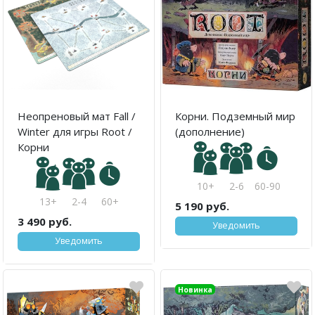
Неопреновый мат Fall /
Корни. Подземный мир
Winter для игры Root /
(дополнение)
Корни
10+
2-6
60-90
13+
2-4
60+
5 190 руб.
3 490 руб.
Уведомить
Уведомить
Новинка