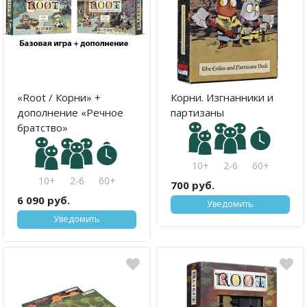
«Root / Корни» +
Корни. Изгнанники и
дополнение «Речное
партизаны
братство»
10+
2-6
60+
10+
2-6
60+
700 руб.
6 090 руб.
Уведомить
Уведомить