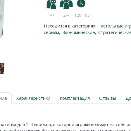
14+
2-4
120-180
Находится в категориях:
Настольные иг
сериям
,
Экономические
,
Стратегически
ние
Характеристики
Комплектация
Отзывы
До
ратегия
для 2-4 игроков, в которой игроки возьмут на себя 
ия победы игроки будут развивать, строить и удерживать н