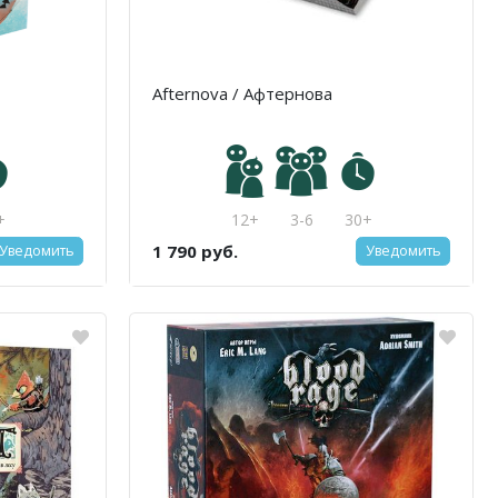
Afternova / Афтернова
+
12+
3-6
30+
1 790 руб.
Уведомить
Уведомить