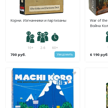
Корни. Изгнанники и партизаны
War of the 
Война Кол
10+
2-6
60+
700 руб.
6 190 руб
Уведомить