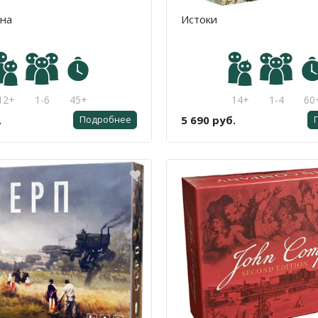
ана
Истоки
12+
1-6
45+
14+
1-4
60
.
5 690 руб.
Подробнее