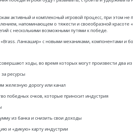
кам активный и комплексный игровой процесс, при этом не 
лением, напоминающем о тяжести и своеобразной красоте 
егий с несколькими возможными путями к победе.
ы «Brass. Ланкашир» с новыми механиками, компонентами и 
 совершают ходы, во время которых могут произвести два и
 за ресурсы
ям железную дорогу или канал
тво победных очков, которые приносит индустрия
ы
умму из банка и снизить свои доходы
цию и «дикую» карту индустрии