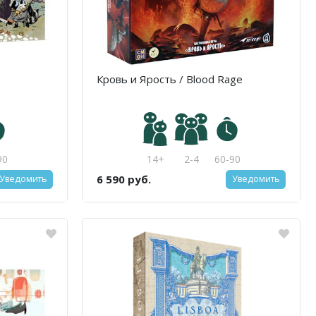
Кровь и Ярость / Blood Rage
90
14+
2-4
60-90
6 590 руб.
Уведомить
Уведомить