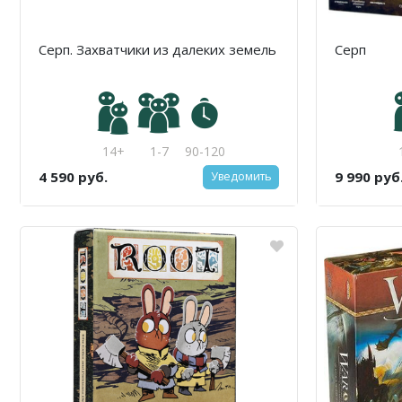
Серп. Захватчики из далеких земель
Серп
14+
1-7
90-120
4 590 руб.
9 990 руб
Уведомить