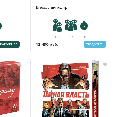
Brass. Ланкашир
+
14+
2-4
120+
12 490 руб.
Подробнее
Уведомить