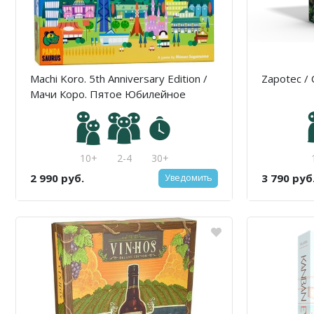
Machi Koro. 5th Anniversary Edition /
Zapotec /
Мачи Коро. Пятое Юбилейное
издание
10+
2-4
30+
2 990 руб.
3 790 руб
Уведомить