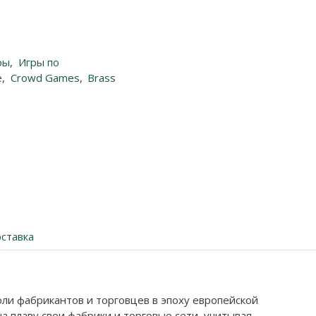
ры
,
Игры по
е
,
Crowd Games
,
Brass
ставка
роли фабрикантов и торговцев в эпоху европейской
а плаву свои фабрики и торговые сети, учитывая