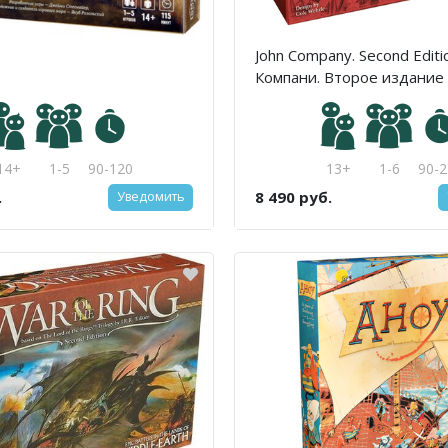
John Company. Second Edit
Компани. Второе издание
14+
1-5
90-120
13+
1-6
90-2
.
8 490 руб.
Уведомить