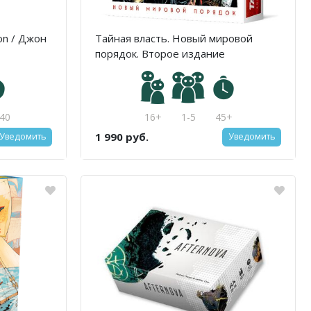
ion / Джон
Тайная власть. Новый мировой
порядок. Второе издание
40
16+
1-5
45+
1 990 руб.
Уведомить
Уведомить