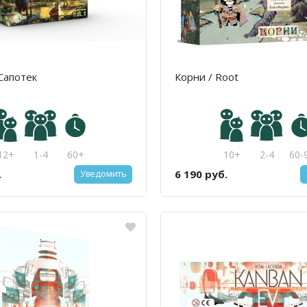
 Сапотек
Корни / Root
12+
1-4
60+
10+
2-4
60-
.
6 190 руб.
Уведомить