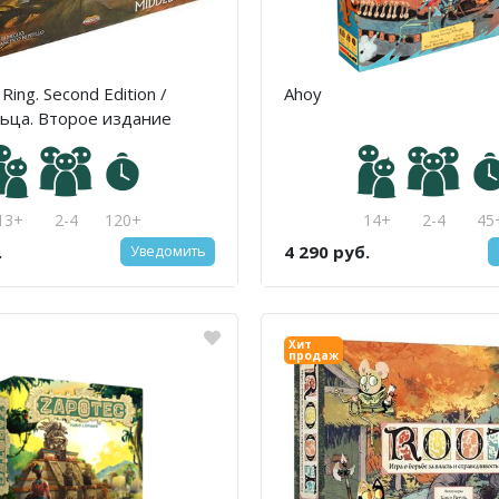
Ring. Second Edition /
Ahoy
ьца. Второе издание
13+
2-4
120+
14+
2-4
45
.
4 290 руб.
Уведомить
Хит
продаж