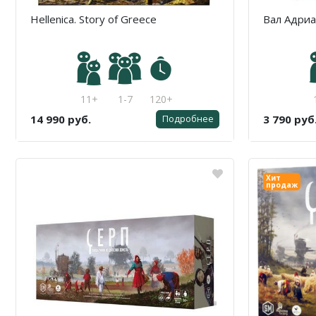
Hellenica. Story of Greece
Вал Адри
11+
1-7
120+
14 990 руб.
3 790 руб
Подробнее
Хит
продаж