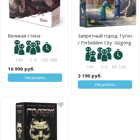
Великая стена
Запретный город. Гугон
/ Forbidden City. Gùgōng
14+
1-4
120-180
14+
1-5
60-120
10 990 руб.
3 190 руб.
Уведомить
Уведомить