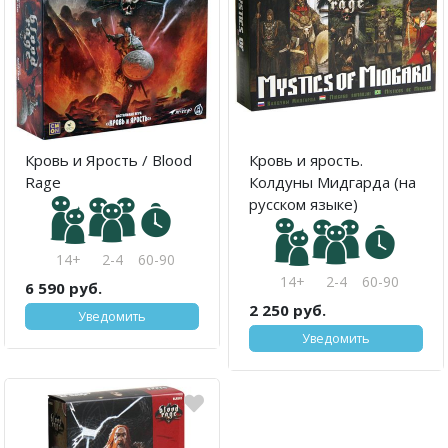
Кровь и Ярость / Blood
Кровь и ярость.
Rage
Колдуны Мидгарда (на
русском языке)
14+
2-4
60-90
14+
2-4
60-90
6 590 руб.
2 250 руб.
Уведомить
Уведомить