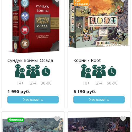
Хит
продаж
Сундук Войны. Осада
Корни / Root
14+
2-4
30-60
10+
2-4
60-90
1 990 руб.
6 190 руб.
Уведомить
Уведомить
Новинка