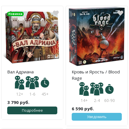
Новинка
Вал Адриана
Кровь и Ярость / Blood
Rage
12+
1-6
45+
14+
2-4
60-90
3 790 руб.
6 590 руб.
Подробнее
Уведомить