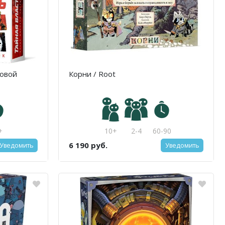
ровой
Корни / Root
+
10+
2-4
60-90
6 190 руб.
Уведомить
Уведомить