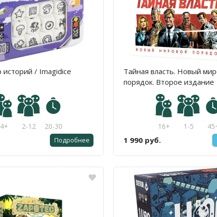
 историй / Imagidice
Тайная власть. Новый ми
порядок. Второе издание
4+
2-12
20-30
16+
1-5
45
1 990 руб.
Подробнее