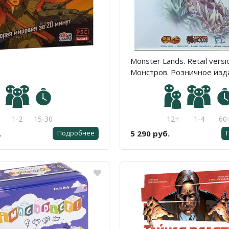
Monster Lands. Retail versi
Монстров. Розничное изд
1-2
15-30
12+
1-4
60
.
5 290 руб.
Подробнее