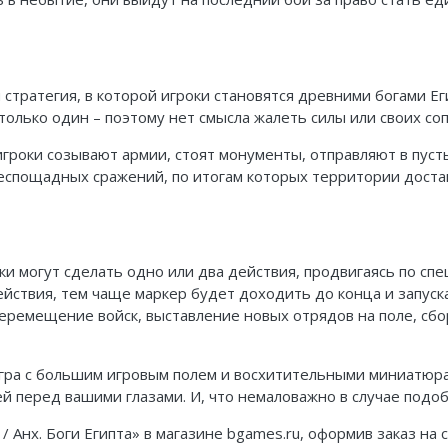
я стратегия, в которой игроки становятся древними богами Е
только один – поэтому нет смысла жалеть силы или своих со
 игроки созывают армии, стоят монументы, отправляют в пус
еспощадных сражений, по итогам которых территории доста
роки могут сделать одно или два действия, продвигаясь по с
ействия, тем чаще маркер будет доходить до конца и запус
перемещение войск, выставление новых отрядов на поле, сб
 игра с большим игровым полем и восхитительными миниатюра
перед вашими глазами. И, что немаловажно в случае подобны
/ Анх. Боги Египта» в магазине bgames.ru, оформив заказ на с