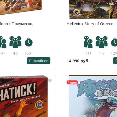
Moon / Полумесяц
Hellenica. Story of Greece
14+
4-5
150+
11+
1-7
12
.
14 990 руб.
Подробнее
Акция