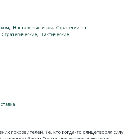
ском
,
Настольные игры
,
Стратегии на
Стратегические
,
Тактические
ставка
их покровителей. Те, кто когда-то олицетворял силу,
инственным богом Египта, про которого люди не