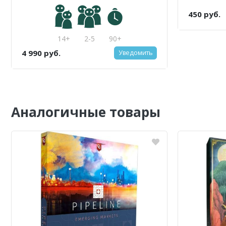
CE (70x120
450 руб.
14+
2-5
90+
4 990 руб.
Уведомить
Аналогичные товары