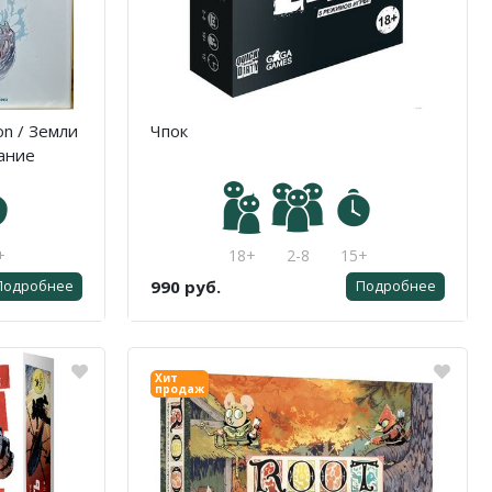
on / Земли
Чпок
ание
+
18+
2-8
15+
990 руб.
Подробнее
Подробнее
Хит
продаж