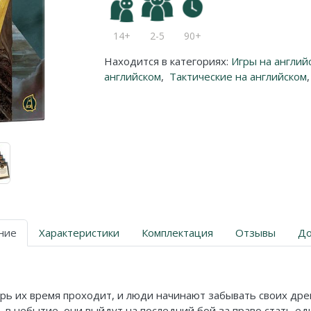
14+
2-5
90+
Находится в категориях:
Игры на англий
английском
,
Тактические на английском
,
ние
Характеристики
Комплектация
Отзывы
До
ь их время проходит, и люди начинают забывать своих древн
в небытие, они выйдут на последний бой за право стать ед