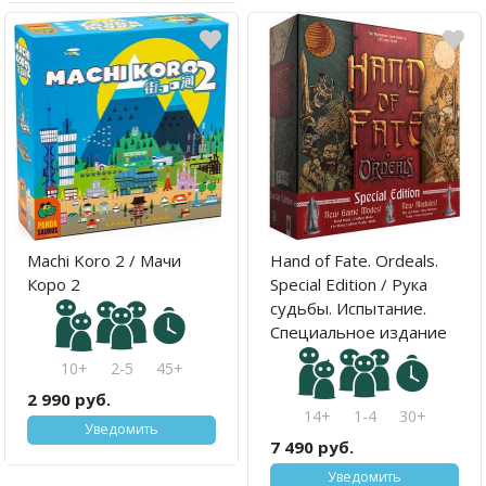
Machi Koro 2 / Мачи
Hand of Fate. Ordeals.
Коро 2
Special Edition / Рука
судьбы. Испытание.
Специальное издание
10+
2-5
45+
2 990 руб.
14+
1-4
30+
Уведомить
7 490 руб.
Уведомить