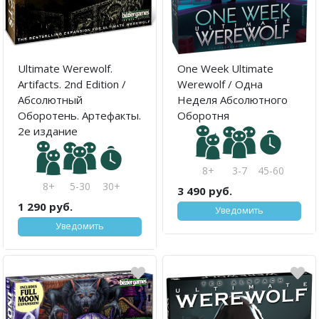
Ultimate Werewolf.
One Week Ultimate
Artifacts. 2nd Edition /
Werewolf / Одна
Абсолютный
Неделя Абсолютного
Оборотень. Артефакты.
Оборотня
2е издание
8+
3-7
45-60
8+
5-30
30+
3 490 руб.
1 290 руб.
Уведомить
Уведомить