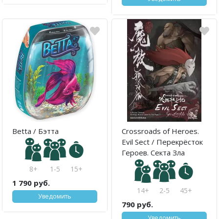
Betta / Бэтта
Crossroads of Heroes.
Evil Sect / Перекрёсток
Героев. Секта Зла
8+
1-5
15+
1 790 руб.
14+
2-5
45+
Уведомить
790 руб.
Уведомить