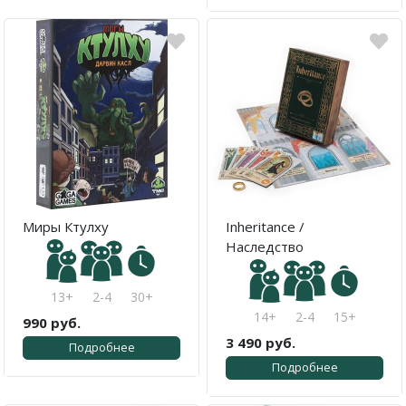
Миры Ктулху
Inheritance /
Наследство
13+
2-4
30+
14+
2-4
15+
990 руб.
3 490 руб.
Подробнее
Подробнее