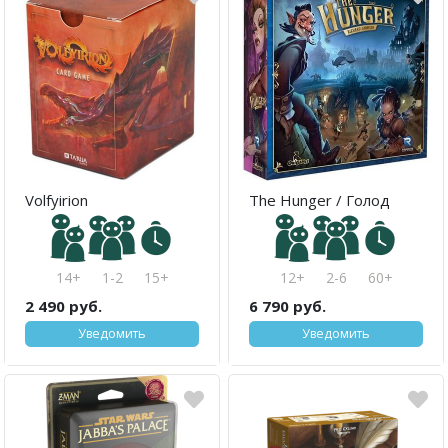
Volfyirion
The Hunger / Голод
14+
1-2
15+
12+
2-6
60+
2 490 руб.
6 790 руб.
Уведомить
Уведомить