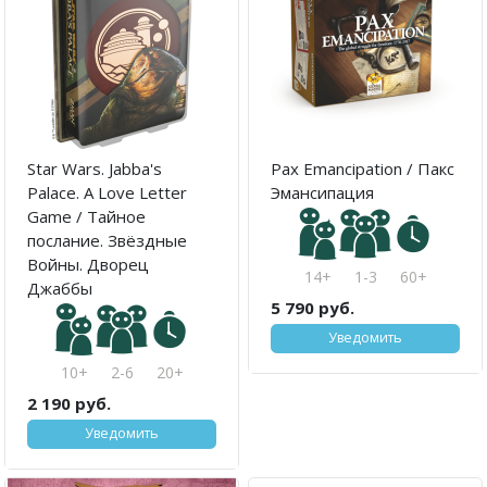
Star Wars. Jabba's
Pax Emancipation / Пакс
Palace. A Love Letter
Эмансипация
Game / Тайное
послание. Звёздные
Войны. Дворец
14+
1-3
60+
Джаббы
5 790 руб.
Уведомить
10+
2-6
20+
2 190 руб.
Уведомить