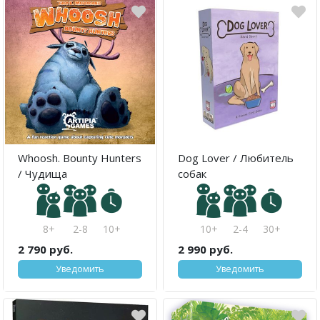
Whoosh. Bounty Hunters
Dog Lover / Любитель
/ Чудища
собак
8+
2-8
10+
10+
2-4
30+
2 790 руб.
2 990 руб.
Уведомить
Уведомить