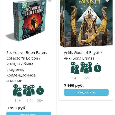
So, You've Been Eaten.
Ankh. Gods of Egypt /
Collector's Edition /
Анх. Боги Египта
Итак, Вы были
съедены.
Коллекционное
14+
2-5
90+
издание
7 990 руб.
Уведомить
14+
1-2
20+
3 990 руб.
Уведомить