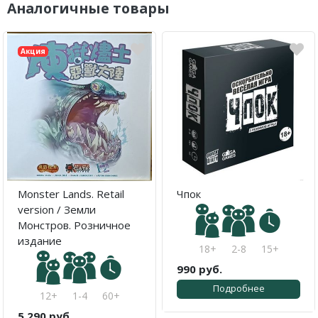
Аналогичные товары
Акция
Monster Lands. Retail
Чпок
version / Земли
Монстров. Розничное
издание
18+
2-8
15+
990 руб.
Подробнее
12+
1-4
60+
5 290 руб.