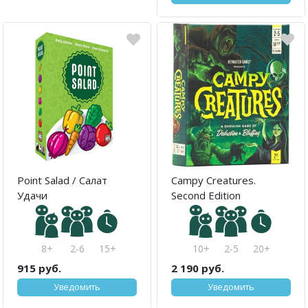
Point Salad / Салат
Campy Creatures.
Удачи
Second Edition
8+
2-6
15+
10+
2-5
20+
915 руб.
2 190 руб.
Уведомить
Уведомить