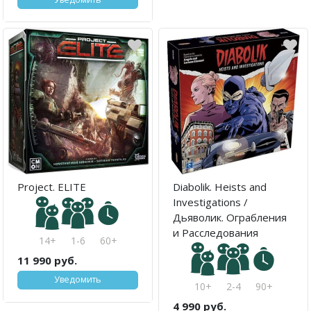
Project. ELITE
Diabolik. Heists and
Investigations /
Дьяволик. Ограбления
и Расследования
14+
1-6
60+
11 990 руб.
Уведомить
10+
2-4
90+
4 990 руб.