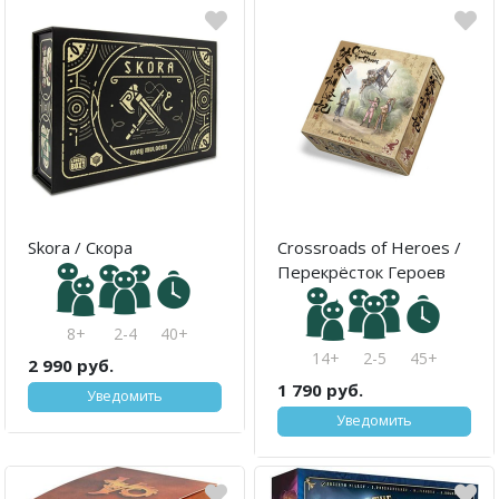
Skora / Скора
Crossroads of Heroes /
Перекрёсток Героев
8+
2-4
40+
14+
2-5
45+
2 990 руб.
1 790 руб.
Уведомить
Уведомить