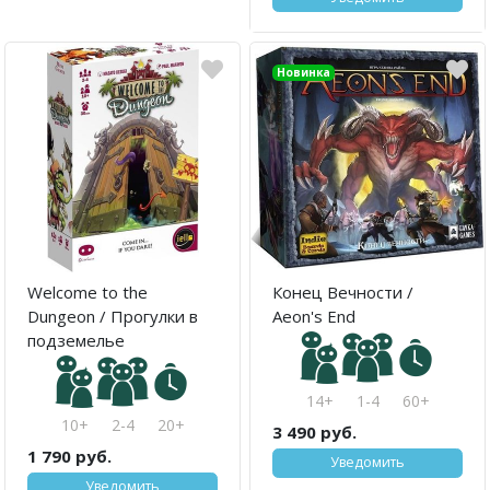
Новинка
Welcome to the
Конец Вечности /
Dungeon / Прогулки в
Aeon's End
подземелье
14+
1-4
60+
10+
2-4
20+
3 490 руб.
1 790 руб.
Уведомить
Уведомить