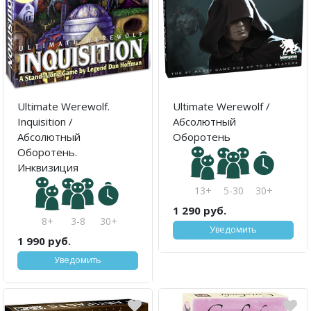
Ultimate Werewolf.
Ultimate Werewolf /
Inquisition /
Абсолютный
Абсолютный
Оборотень
Оборотень.
Инквизиция
13+
5-30
30+
1 290 руб.
8+
3-8
30+
Уведомить
1 990 руб.
Уведомить