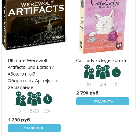
Ultimate Werewolf.
Cat Lady / Леди-кошка
Artifacts. 2nd Edition /
Абсолютный
Оборотень. Артефакты.
8+
2-4
15+
2е издание
2 790 руб.
Уведомить
8+
5-30
30+
1 290 руб.
Уведомить