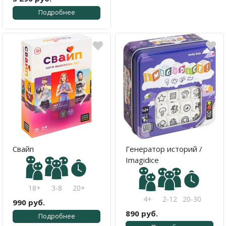
Подробнее
Свайп
Генератор историй /
Imagidice
18+
3-8
20+
4+
2-12
20-30
990 руб.
890 руб.
Подробнее