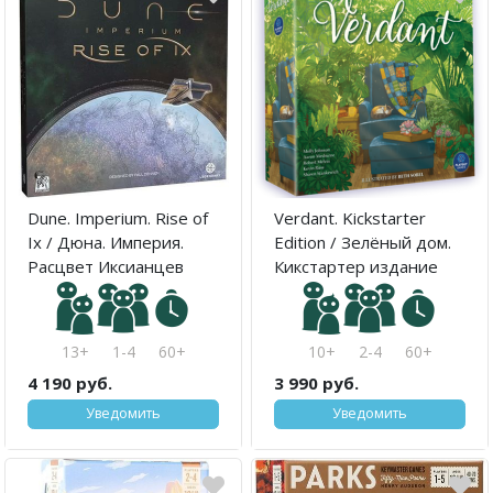
Dune. Imperium. Rise of
Verdant. Kickstarter
Ix / Дюна. Империя.
Edition / Зелёный дом.
Расцвет Иксианцев
Кикстартер издание
13+
1-4
60+
10+
2-4
60+
4 190 руб.
3 990 руб.
Уведомить
Уведомить