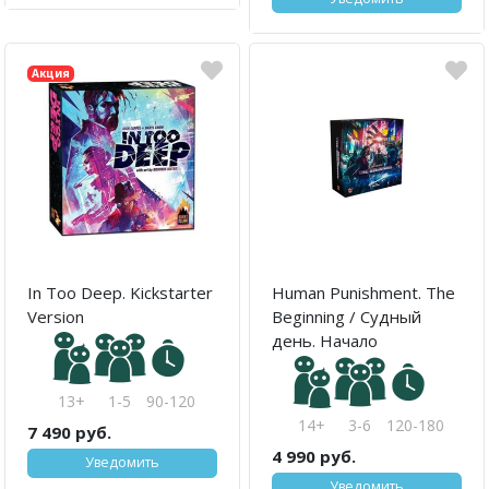
Акция
In Too Deep. Kickstarter
Human Punishment. The
Version
Beginning / Судный
день. Начало
13+
1-5
90-120
14+
3-6
120-180
7 490 руб.
4 990 руб.
Уведомить
Уведомить