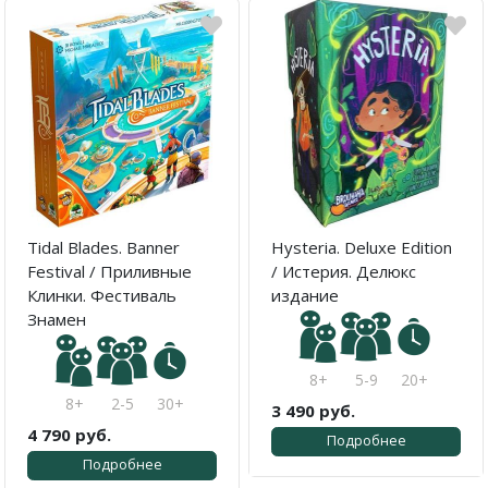
Tidal Blades. Banner
Hysteria. Deluxe Edition
Festival / Приливные
/ Истерия. Делюкс
Клинки. Фестиваль
издание
Знамен
8+
5-9
20+
8+
2-5
30+
3 490 руб.
4 790 руб.
Подробнее
Подробнее