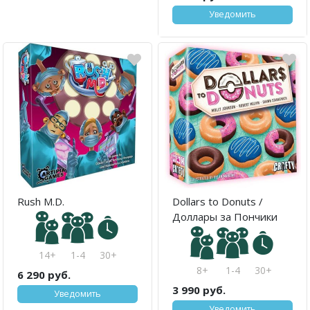
Уведомить
Rush M.D.
Dollars to Donuts /
Доллары за Пончики
14+
1-4
30+
8+
1-4
30+
6 290 руб.
3 990 руб.
Уведомить
Уведомить