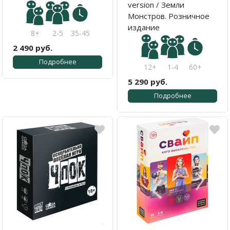
version / Земли
Монстров. Розничное
издание
8+
2-5
35-45
2 490 руб.
Подробнее
12+
1-4
60+
5 290 руб.
Подробнее