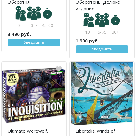
Оборотня
Оборотень. Делюкс
издание
8+
3-7
45-60
13+
5-75
30+
3 490 руб.
1 990 руб.
Уведомить
Уведомить
Ultimate Werewolf.
Libertalia. Winds of