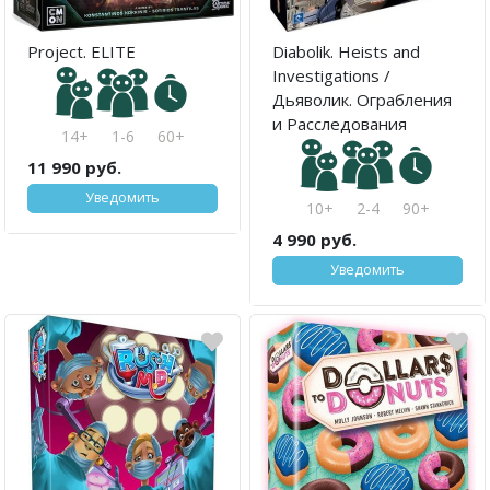
Project. ELITE
Diabolik. Heists and
Investigations /
Дьяволик. Ограбления
и Расследования
14+
1-6
60+
11 990 руб.
Уведомить
10+
2-4
90+
4 990 руб.
Уведомить