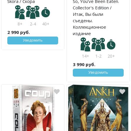
Skora / Скора
So, You've Been Eaten.
Collector's Edition /
Итак, Вы были
съедены.
8+
2-4
40+
Коллекционное
2 990 руб.
издание
Уведомить
14+
1-2
20+
3 990 руб.
Уведомить