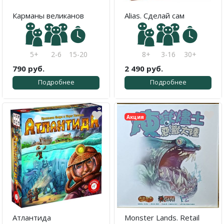
Карманы великанов
Alias. Сделай сам
5+
2-6
15-20
8+
3-16
30+
790 руб.
2 490 руб.
Подробнее
Подробнее
Акция
Атлантида
Monster Lands. Retail