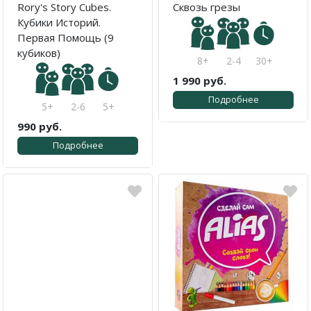
Rory's Story Cubes.
Сквозь грезы
Кубики Историй.
Первая Помощь (9
кубиков)
8+
2-4
30+
1 990 руб.
Подробнее
5+
2-6
5+
990 руб.
Подробнее