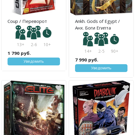
Coup / Переворот
Ankh. Gods of Egypt /
Анх. Боги Египта
13+
2-6
10+
14+
2-5
90+
1 790 руб.
7 990 руб.
Уведомить
Уведомить