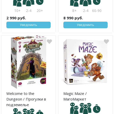
10+
2-4
20+
8+
2-4
60-90
2 990 руб.
8 990 руб.
Уведомить
Уведомить
Welcome to the
Magic Maze /
Dungeon / Прогулки в
МагоМаркет
подземелье