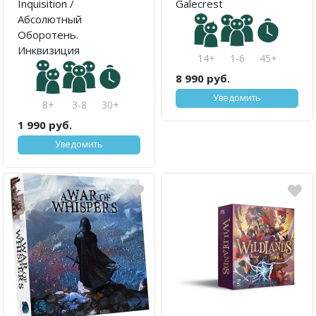
Inquisition /
Galecrest
Абсолютный
Оборотень.
Инквизиция
14+
1-6
45+
8 990 руб.
Уведомить
8+
3-8
30+
1 990 руб.
Уведомить