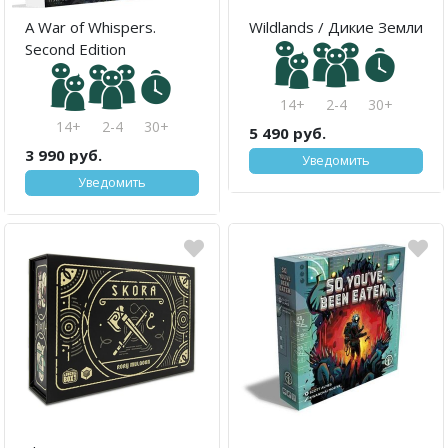
A War of Whispers.
Wildlands / Дикие Земли
Second Edition
14+
2-4
30+
14+
2-4
30+
5 490 руб.
3 990 руб.
Уведомить
Уведомить