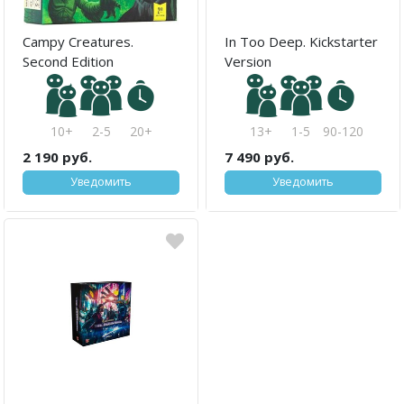
Campy Creatures.
In Too Deep. Kickstarter
Second Edition
Version
10+
2-5
20+
13+
1-5
90-120
2 190 руб.
7 490 руб.
Уведомить
Уведомить