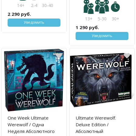
14+
2-4
30-40
2 290 руб.
13+
5-30
30+
Уведомить
1 290 руб.
Уведомить
One Week Ultimate
Ultimate Werewolf.
Werewolf / Одна
Deluxe Edition /
Неделя Абсолютного
Абсолютный