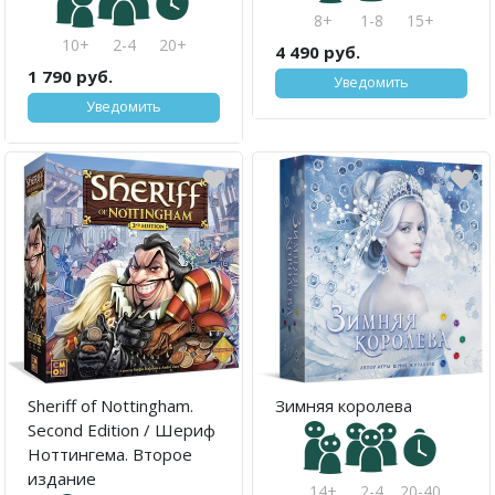
8+
1-8
15+
10+
2-4
20+
4 490 руб.
1 790 руб.
Уведомить
Уведомить
Sheriff of Nottingham.
Зимняя королева
Second Edition / Шериф
Ноттингема. Второе
издание
14+
2-4
20-40