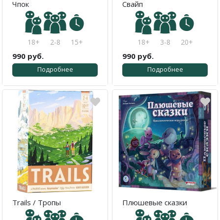
Чпок
Свайп
18+
2-8
15+
18+
3-8
20+
990 руб.
990 руб.
Подробнее
Подробнее
Trails / Тропы
Плюшевые сказки