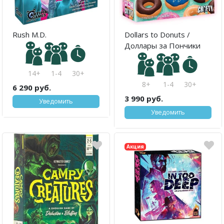
Rush M.D.
Dollars to Donuts /
Доллары за Пончики
14+
1-4
30+
8+
1-4
30+
6 290 руб.
3 990 руб.
Уведомить
Уведомить
Акция