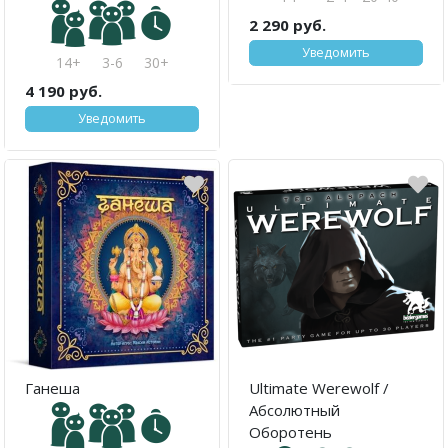
2 290 руб.
Уведомить
14+
3-6
30+
4 190 руб.
Уведомить
Ганеша
Ultimate Werewolf /
Абсолютный
Оборотень