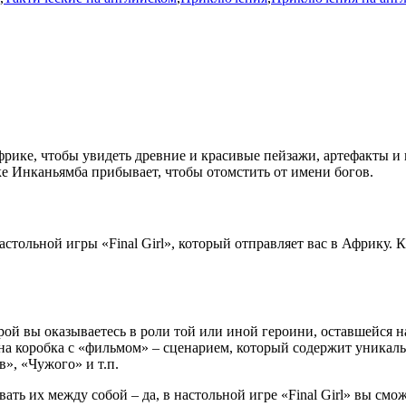
ике, чтобы увидеть древние и красивые пейзажи, артефакты и к
е Инканьямба прибывает, чтобы отомстить от имени богов.
настольной игры «
Final
Girl
», который отправляет вас в Африку. К
торой вы оказываетесь в роли той или иной героини, оставшейся 
дна коробка с «фильмом» – сценарием, который содержит уника
», «Чужого» и т.п.
вать их между собой – да, в настольной игре «Final Girl» вы с