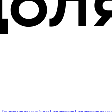
,
Тактические на английском
,
Приключения
,
Приключения на анг