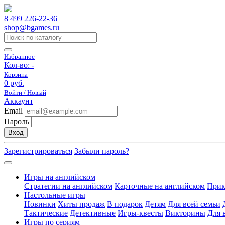
8 499 226-22-36
shop@bgames.ru
Избранное
Кол-во:
-
Корзина
0 руб.
Войти / Новый
Аккаунт
Email
Пароль
Вход
Зарегистрироваться
Забыли пароль?
Игры на английском
Стратегии на английском
Карточные на английском
Прик
Настольные игры
Новинки
Хиты продаж
В подарок
Детям
Для всей семьи
Тактические
Детективные
Игры-квесты
Викторины
Для 
Игры по сериям