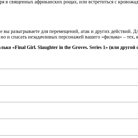
геря в священных африканских рощах, или встретиться с кровож
ые вы разыгрываете для перемещений, атак и других действий. Д
 и спасать незадачливых персонажей вашего «фильма» – тех, кто
 «Final Girl. Slaughter in the Groves. Series 1» (или другой с