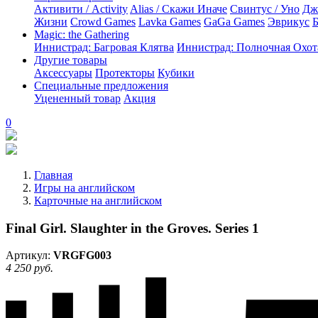
Активити / Activity
Alias / Скажи Иначе
Свинтус / Уно
Дж
Жизни
Crowd Games
Lavka Games
GaGa Games
Эврикус
Б
Magic: the Gathering
Иннистрад: Багровая Клятва
Иннистрад: Полночная Охот
Другие товары
Аксессуары
Протекторы
Кубики
Специальные предложения
Уцененный товар
Акция
0
Главная
Игры на английском
Карточные на английском
Final Girl. Slaughter in the Groves. Series 1
Артикул:
VRGFG003
4 250 руб.