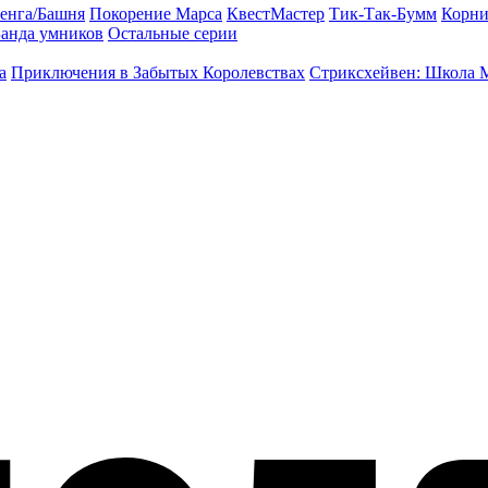
енга/Башня
Покорение Марса
КвестМастер
Тик-Так-Бумм
Корни
анда умников
Остальные серии
а
Приключения в Забытых Королевствах
Стриксхейвен: Школа 