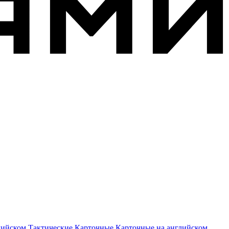
лийском
,
Тактические
,
Карточные
,
Карточные на английском