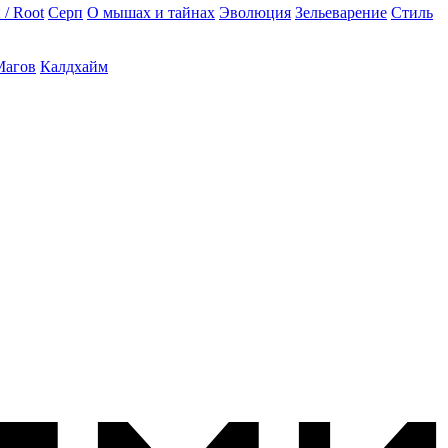
 / Root
Серп
О мышах и тайнах
Эволюция
Зельеварение
Стиль
Магов
Калдхайм