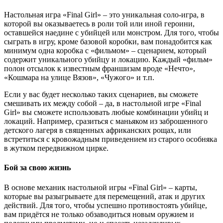
Настольная игра «Final Girl» – это уникальная соло-игра, в
которой вы оказываетесь в роли той или иной героини,
оставшейся наедине с убийцей или монстром. Для того, чтобы
сыграть в игру, кроме базовой коробки, вам понадобится как
минимум одна коробка с «фильмом» – сценарием, который
содержит уникального убийцу и локацию. Каждый «фильм»
полон отсылок к известным франшизам вроде «Нечто»,
«Кошмара на улице Вязов», «Чужого» и т.п.
Если у вас будет несколько таких сценариев, вы сможете
смешивать их между собой – да, в настольной игре «Final
Girl» вы сможете использовать любые комбинации убийц и
локаций. Например, сразиться с маньяком из заброшенного
детского лагеря в священных африканских рощах, или
встретиться с кровожадным приведением из старого особняка
в жутком передвижном цирке.
Бой за свою жизнь
В основе механик настольной игры «Final Girl» – карты,
которые вы разыгрываете для перемещений, атак и других
действий. Для того, чтобы успешно противостоять убийце,
вам придётся не только обзаводиться новым оружием и