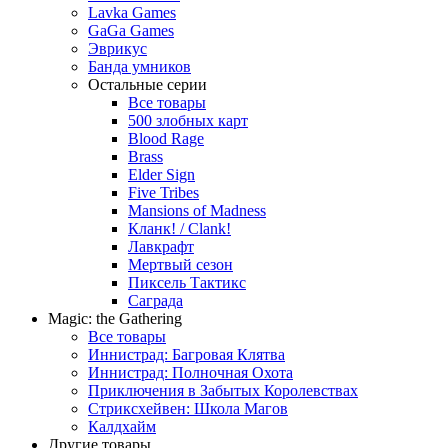
Lavka Games
GaGa Games
Эврикус
Банда умников
Остальные серии
Все товары
500 злобных карт
Blood Rage
Brass
Elder Sign
Five Tribes
Mansions of Madness
Кланк! / Clank!
Лавкрафт
Мертвый сезон
Пиксель Тактикс
Саграда
Magic: the Gathering
Все товары
Иннистрад: Багровая Клятва
Иннистрад: Полночная Охота
Приключения в Забытых Королевствах
Стриксхейвен: Школа Магов
Калдхайм
Другие товары