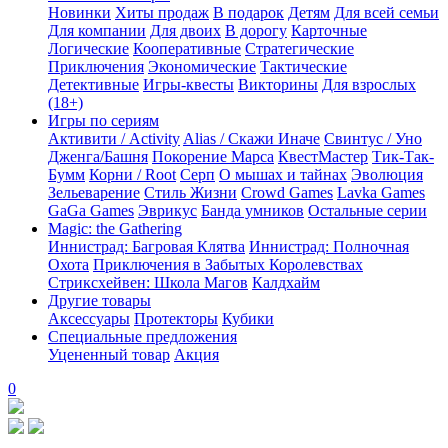
Новинки
Хиты продаж
В подарок
Детям
Для всей семьи
Для компании
Для двоих
В дорогу
Карточные
Логические
Кооперативные
Стратегические
Приключения
Экономические
Тактические
Детективные
Игры-квесты
Викторины
Для взрослых
(18+)
Игры по сериям
Активити / Activity
Alias / Скажи Иначе
Свинтус / Уно
Дженга/Башня
Покорение Марса
КвестМастер
Тик-Так-
Бумм
Корни / Root
Серп
О мышах и тайнах
Эволюция
Зельеварение
Стиль Жизни
Crowd Games
Lavka Games
GaGa Games
Эврикус
Банда умников
Остальные серии
Magic: the Gathering
Иннистрад: Багровая Клятва
Иннистрад: Полночная
Охота
Приключения в Забытых Королевствах
Стриксхейвен: Школа Магов
Калдхайм
Другие товары
Аксессуары
Протекторы
Кубики
Специальные предложения
Уцененный товар
Акция
0