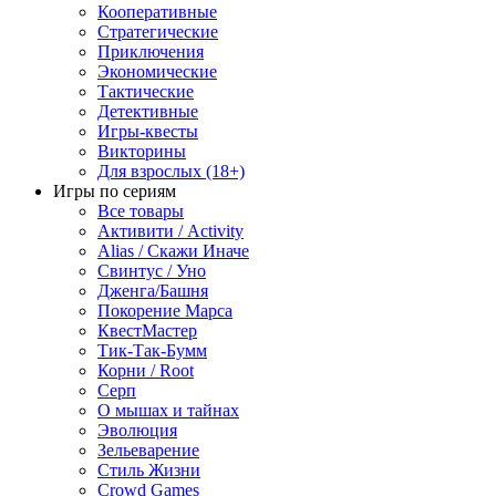
Кооперативные
Стратегические
Приключения
Экономические
Тактические
Детективные
Игры-квесты
Викторины
Для взрослых (18+)
Игры по сериям
Все товары
Активити / Activity
Alias / Скажи Иначе
Свинтус / Уно
Дженга/Башня
Покорение Марса
КвестМастер
Тик-Так-Бумм
Корни / Root
Серп
О мышах и тайнах
Эволюция
Зельеварение
Стиль Жизни
Crowd Games