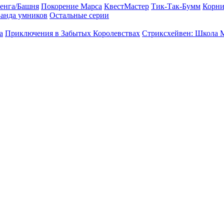
енга/Башня
Покорение Марса
КвестМастер
Тик-Так-Бумм
Корни
анда умников
Остальные серии
а
Приключения в Забытых Королевствах
Стриксхейвен: Школа 