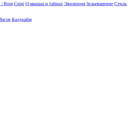
 / Root
Серп
О мышах и тайнах
Эволюция
Зельеварение
Стиль
Магов
Калдхайм