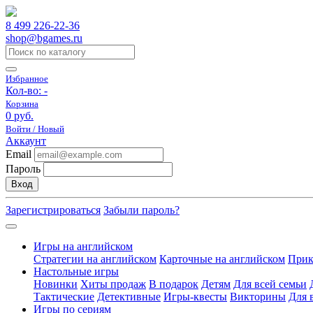
8 499 226-22-36
shop@bgames.ru
Избранное
Кол-во:
-
Корзина
0 руб.
Войти / Новый
Аккаунт
Email
Пароль
Вход
Зарегистрироваться
Забыли пароль?
Игры на английском
Стратегии на английском
Карточные на английском
Прик
Настольные игры
Новинки
Хиты продаж
В подарок
Детям
Для всей семьи
Тактические
Детективные
Игры-квесты
Викторины
Для 
Игры по сериям