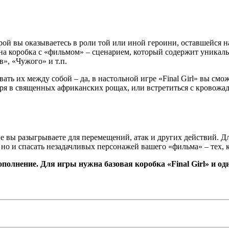
торой вы оказываетесь в роли той или иной героини, оставшейся 
дна коробка с «фильмом» – сценарием, который содержит уника
», «Чужого» и т.п.
вать их между собой – да, в настольной игре «Final Girl» вы с
геря в священных африканских рощах, или встретиться с кровож
ые вы разыгрываете для перемещений, атак и других действий. Д
 и спасать незадачливых персонажей вашего «фильма» – тех, кто
ополнение
.
Для игры нужна базовая коробка «
Final
Girl
» и од