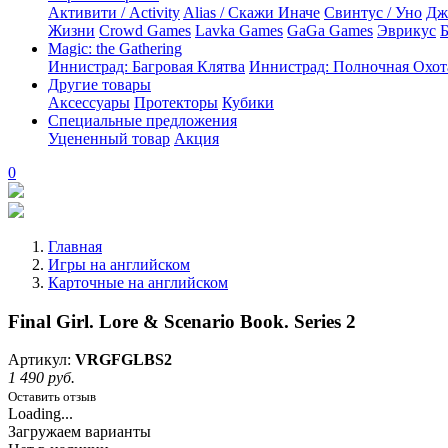
Активити / Activity
Alias / Скажи Иначе
Свинтус / Уно
Дж
Жизни
Crowd Games
Lavka Games
GaGa Games
Эврикус
Б
Magic: the Gathering
Иннистрад: Багровая Клятва
Иннистрад: Полночная Охот
Другие товары
Аксессуары
Протекторы
Кубики
Специальные предложения
Уцененный товар
Акция
0
Главная
Игры на английском
Карточные на английском
Final Girl. Lore & Scenario Book. Series 2
Артикул:
VRGFGLBS2
1 490 руб.
Оставить отзыв
Loading...
Загружаем варианты