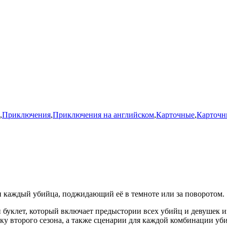
,
Приключения
,
Приключения на английском
,
Карточные
,
Карточн
 и каждый убийца, поджидающий её в темноте или за поворотом.
 буклет, который включает предыстории всех убийц и девушек и
ушку второго сезона, а также сценарии для каждой комбинации 