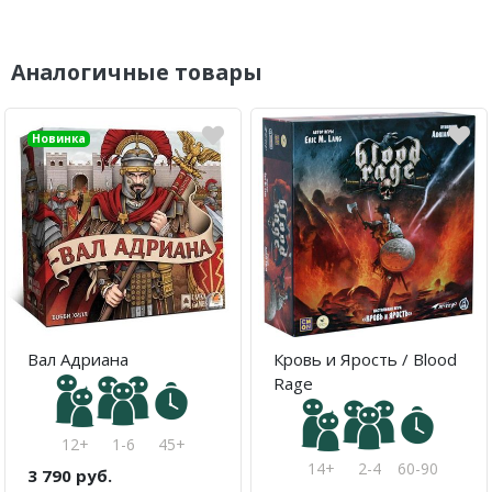
Аналогичные товары
Новинка
Вал Адриана
Кровь и Ярость / Blood
Rage
12+
1-6
45+
14+
2-4
60-90
3 790 руб.