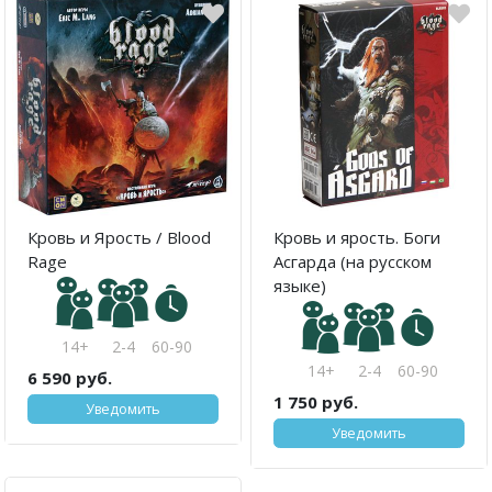
Кровь и Ярость / Blood
Кровь и ярость. Боги
Rage
Асгарда (на русском
языке)
14+
2-4
60-90
14+
2-4
60-90
6 590 руб.
1 750 руб.
Уведомить
Уведомить