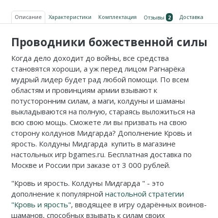
Описание
Характеристики
Комплектация
Доставка
Отзывы
2
Проводники божественной силы
Когда дело доходит до войны, все средства
становятся хороши, а уж перед лицом Рагнарёка
мудрый лидер будет рад любой помощи. По всем
областям и провинциям армии взывают к
потусторонним силам, а маги, колдуны и шаманы
выкладываются на полную, стараясь выложиться на
всю свою мощь. Сможете ли вы призвать на свою
сторону колдунов Мидгарда? Дополнение К
ровь и
ярость. Колдуны Мидгарда
купить в магазине
настольных игр bgames.ru. Бесплатная доставка по
Москве и России при заказе от 3 000 рублей.
"
Кровь и ярость. Колдуны Мидгарда
" - это
дополнение к популярной
настольной стратегии
"Кровь и ярость"
, вводящее в игру одарённых воинов-
шаманов, способных взывать к силам своих