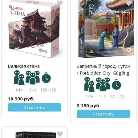
Великая стена
Запретный город. Гугон
/ Forbidden City. Gùgōng
14+
1-4
120-180
14+
1-5
60-120
10 990 руб.
3 190 руб.
Уведомить
Уведомить