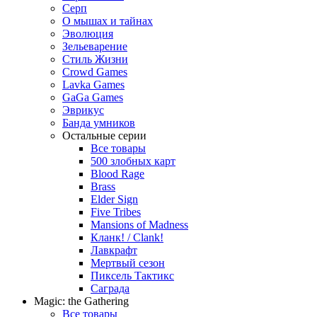
Серп
О мышах и тайнах
Эволюция
Зельеварение
Стиль Жизни
Crowd Games
Lavka Games
GaGa Games
Эврикус
Банда умников
Остальные серии
Все товары
500 злобных карт
Blood Rage
Brass
Elder Sign
Five Tribes
Mansions of Madness
Кланк! / Clank!
Лавкрафт
Мертвый сезон
Пиксель Тактикс
Саграда
Magic: the Gathering
Все товары