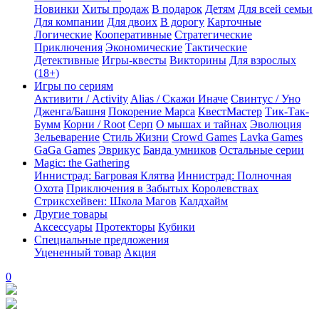
Новинки
Хиты продаж
В подарок
Детям
Для всей семьи
Для компании
Для двоих
В дорогу
Карточные
Логические
Кооперативные
Стратегические
Приключения
Экономические
Тактические
Детективные
Игры-квесты
Викторины
Для взрослых
(18+)
Игры по сериям
Активити / Activity
Alias / Скажи Иначе
Свинтус / Уно
Дженга/Башня
Покорение Марса
КвестМастер
Тик-Так-
Бумм
Корни / Root
Серп
О мышах и тайнах
Эволюция
Зельеварение
Стиль Жизни
Crowd Games
Lavka Games
GaGa Games
Эврикус
Банда умников
Остальные серии
Magic: the Gathering
Иннистрад: Багровая Клятва
Иннистрад: Полночная
Охота
Приключения в Забытых Королевствах
Стриксхейвен: Школа Магов
Калдхайм
Другие товары
Аксессуары
Протекторы
Кубики
Специальные предложения
Уцененный товар
Акция
0