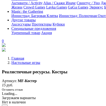
Активити / Activity
Alias / Скажи Иначе
Свинтус / Уно
Дж
Жизни
Crowd Games
Lavka Games
GaGa Games
Эврикус
Б
Magic: the Gathering
Иннистрад: Багровая Клятва
Иннистрад: Полночная Охот
Другие товары
Аксессуары
Протекторы
Кубики
Специальные предложения
Уцененный товар
Акция
0
Главная
Настольные игры
Реалистичные ресурсы. Костры
Артикул:
MF-Костер
15 руб.
Оставить отзыв
Loading...
Загружаем варианты
Нет в наличии