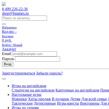
8 499 226-22-36
shop@bgames.ru
Избранное
Кол-во:
-
Корзина
0 руб.
Войти / Новый
Аккаунт
Email
Пароль
Вход
Зарегистрироваться
Забыли пароль?
Игры на английском
Стратегии на английском
Карточные на английском
Прик
Настольные игры
Новинки
Хиты продаж
В подарок
Детям
Для всей семьи
Тактические
Детективные
Игры-квесты
Викторины
Для 
Игры по сериям