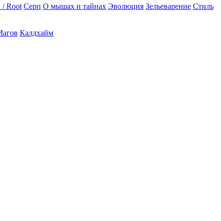
 / Root
Серп
О мышах и тайнах
Эволюция
Зельеварение
Стиль
Магов
Калдхайм