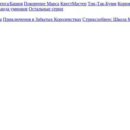
енга/Башня
Покорение Марса
КвестМастер
Тик-Так-Бумм
Корни
анда умников
Остальные серии
а
Приключения в Забытых Королевствах
Стриксхейвен: Школа 