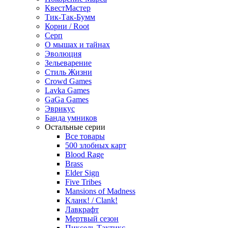
КвестМастер
Тик-Так-Бумм
Корни / Root
Серп
О мышах и тайнах
Эволюция
Зельеварение
Стиль Жизни
Crowd Games
Lavka Games
GaGa Games
Эврикус
Банда умников
Остальные серии
Все товары
500 злобных карт
Blood Rage
Brass
Elder Sign
Five Tribes
Mansions of Madness
Кланк! / Clank!
Лавкрафт
Мертвый сезон
Пиксель Тактикс