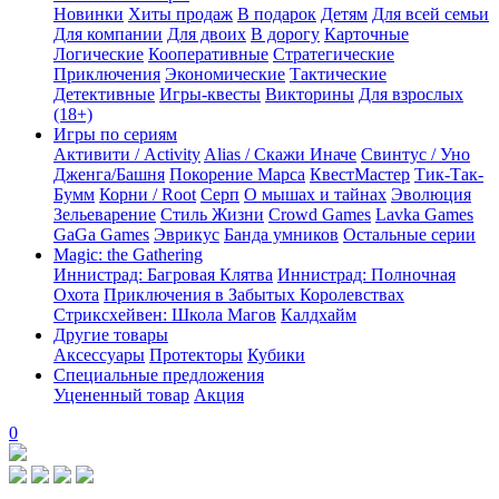
Новинки
Хиты продаж
В подарок
Детям
Для всей семьи
Для компании
Для двоих
В дорогу
Карточные
Логические
Кооперативные
Стратегические
Приключения
Экономические
Тактические
Детективные
Игры-квесты
Викторины
Для взрослых
(18+)
Игры по сериям
Активити / Activity
Alias / Скажи Иначе
Свинтус / Уно
Дженга/Башня
Покорение Марса
КвестМастер
Тик-Так-
Бумм
Корни / Root
Серп
О мышах и тайнах
Эволюция
Зельеварение
Стиль Жизни
Crowd Games
Lavka Games
GaGa Games
Эврикус
Банда умников
Остальные серии
Magic: the Gathering
Иннистрад: Багровая Клятва
Иннистрад: Полночная
Охота
Приключения в Забытых Королевствах
Стриксхейвен: Школа Магов
Калдхайм
Другие товары
Аксессуары
Протекторы
Кубики
Специальные предложения
Уцененный товар
Акция
0