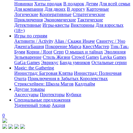
Новинки
Хиты продаж
В подарок
Детям
Для всей семьи
Для компании
Для двоих
В дорогу
Карточные
Логические
Кооперативные
Стратегические
Приключения
Экономические
Тактические
Детективные
Игры-квесты
Викторины
Для взрослых
(18+)
Игры по сериям
Активити / Activity
Alias / Скажи Иначе
Свинтус / Уно
Дженга/Башня
Покорение Марса
КвестМастер
Тик-Так-
Бумм
Корни / Root
Серп
О мышах и тайнах
Эволюция
Зельеварение
Стиль Жизни
Crowd Games
Lavka Games
GaGa Games
Эврикус
Банда умников
Остальные серии
Magic: the Gathering
Иннистрад: Багровая Клятва
Иннистрад: Полночная
Охота
Приключения в Забытых Королевствах
Стриксхейвен: Школа Магов
Калдхайм
Другие товары
Аксессуары
Протекторы
Кубики
Специальные предложения
Уцененный товар
Акция
0