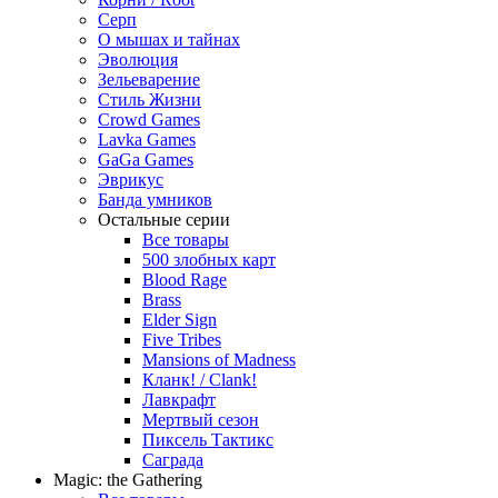
Серп
О мышах и тайнах
Эволюция
Зельеварение
Стиль Жизни
Crowd Games
Lavka Games
GaGa Games
Эврикус
Банда умников
Остальные серии
Все товары
500 злобных карт
Blood Rage
Brass
Elder Sign
Five Tribes
Mansions of Madness
Кланк! / Clank!
Лавкрафт
Мертвый сезон
Пиксель Тактикс
Саграда
Magic: the Gathering