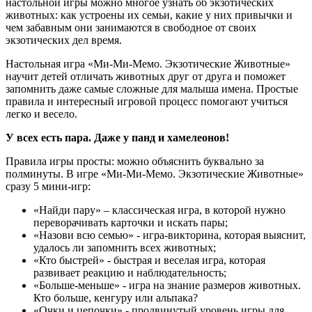
настольной игры можно многое узнать об экзотических
животных: как устроены их семьи, какие у них привычки и
чем забавным они занимаются в свободное от своих
экзотических дел время.
Настольная игра «
Ми-Ми-Мемо. Экзотические Животные
»
научит детей отличать животных друг от друга и поможет
запомнить даже самые сложные для малыша имена. Простые
правила и интересный игровой процесс помогают учиться
легко и весело.
У всех есть пара. Даже у панд и хамелеонов!
Правила игры просты: можно объяснить буквально за
полминуты. В игре «
Ми-Ми-Мемо. Экзотические Животные
»
сразу 5 мини-игр:
«Найди пару» – классическая игра, в которой нужно
переворачивать карточки и искать пары;
«Назови всю семью» - игра-викторина, которая выяснит,
удалось ли запомнить всех животных;
«Кто быстрей» - быстрая и веселая игра, которая
развивает реакцию и наблюдательность;
«Больше-меньше» - игра на знание размеров животных.
Кто больше, кенгуру или альпака?
«Очки и цепочки» - продвинутый уровень игры для