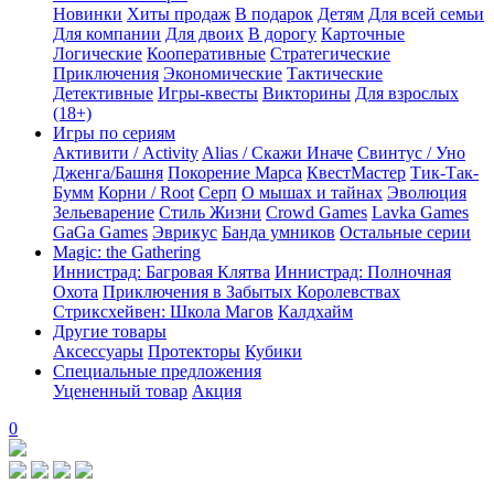
Новинки
Хиты продаж
В подарок
Детям
Для всей семьи
Для компании
Для двоих
В дорогу
Карточные
Логические
Кооперативные
Стратегические
Приключения
Экономические
Тактические
Детективные
Игры-квесты
Викторины
Для взрослых
(18+)
Игры по сериям
Активити / Activity
Alias / Скажи Иначе
Свинтус / Уно
Дженга/Башня
Покорение Марса
КвестМастер
Тик-Так-
Бумм
Корни / Root
Серп
О мышах и тайнах
Эволюция
Зельеварение
Стиль Жизни
Crowd Games
Lavka Games
GaGa Games
Эврикус
Банда умников
Остальные серии
Magic: the Gathering
Иннистрад: Багровая Клятва
Иннистрад: Полночная
Охота
Приключения в Забытых Королевствах
Стриксхейвен: Школа Магов
Калдхайм
Другие товары
Аксессуары
Протекторы
Кубики
Специальные предложения
Уцененный товар
Акция
0