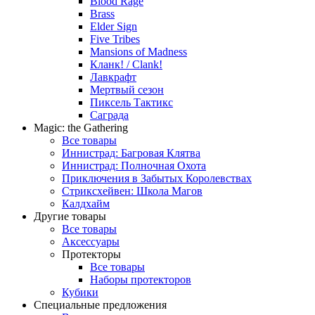
Blood Rage
Brass
Elder Sign
Five Tribes
Mansions of Madness
Кланк! / Clank!
Лавкрафт
Мертвый сезон
Пиксель Тактикс
Саграда
Magic: the Gathering
Все товары
Иннистрад: Багровая Клятва
Иннистрад: Полночная Охота
Приключения в Забытых Королевствах
Стриксхейвен: Школа Магов
Калдхайм
Другие товары
Все товары
Аксессуары
Протекторы
Все товары
Наборы протекторов
Кубики
Специальные предложения