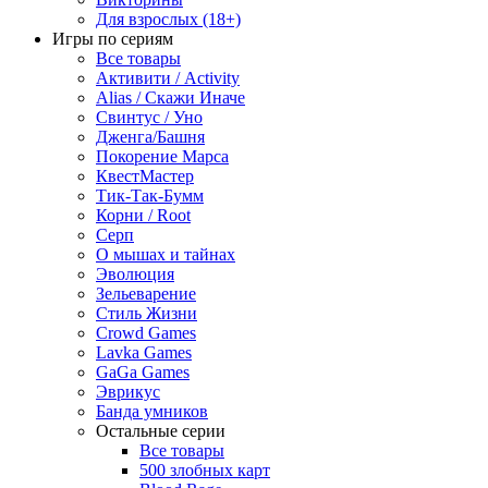
Для взрослых (18+)
Игры по сериям
Все товары
Активити / Activity
Alias / Скажи Иначе
Свинтус / Уно
Дженга/Башня
Покорение Марса
КвестМастер
Тик-Так-Бумм
Корни / Root
Серп
О мышах и тайнах
Эволюция
Зельеварение
Стиль Жизни
Crowd Games
Lavka Games
GaGa Games
Эврикус
Банда умников
Остальные серии
Все товары
500 злобных карт