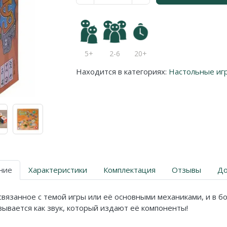
5+
2-6
20+
Находится в категориях:
Настольные иг
ние
Характеристики
Комплектация
Отзывы
До
вязанное с темой игры или её основными механиками, и в бо
азывается как звук, который издают её компоненты!