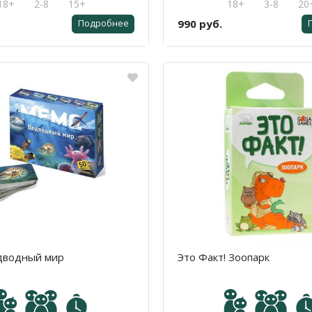
18+
2-8
15+
18+
3-8
20
990 руб.
Подробнее
дводный мир
Это Факт! Зоопарк