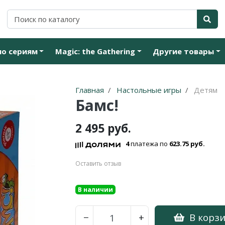
по сериям
Magic: the Gathering
Другие товары
Главная
Настольные игры
Детям
Бамс!
2 495 руб.
4
платежа по
623.75 руб.
Оставить отзыв
В наличии
В корз
−
+