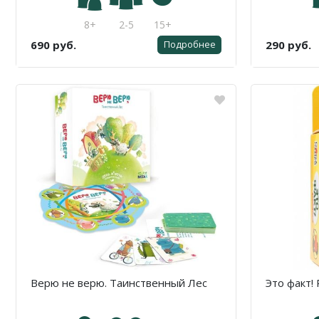
8+
2-5
15+
690 руб.
290 руб.
Подробнее
Верю не верю. Таинственный Лес
Это факт!