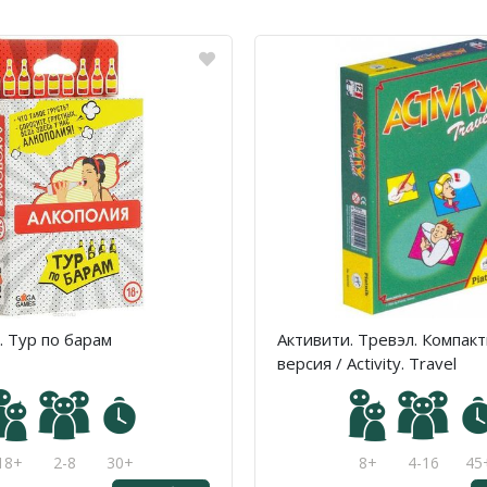
. Тур по барам
Активити. Тревэл. Компак
версия / Activity. Travel
18+
2-8
30+
8+
4-16
45