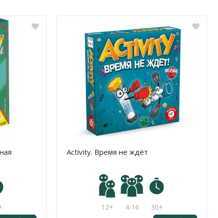
тная
Activity. Время не ждёт
+
12+
4-16
30+