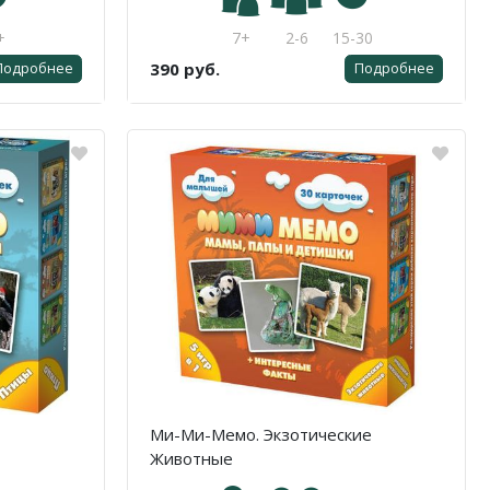
+
7+
2-6
15-30
390 руб.
Подробнее
Подробнее
Ми-Ми-Мемо. Экзотические
Животные