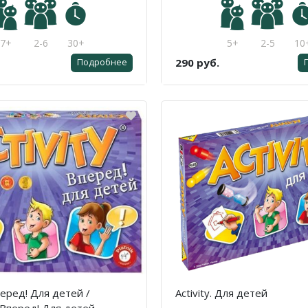
7+
2-6
30+
5+
2-5
10
290 руб.
Подробнее
Вперед! Для детей /
Activity. Для детей
 Вперед! Для детей