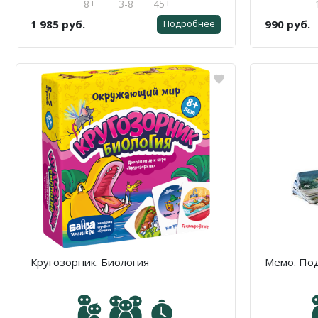
8+
3-8
45+
1 985 руб.
990 руб.
Подробнее
Кругозорник. Биология
Мемо. По