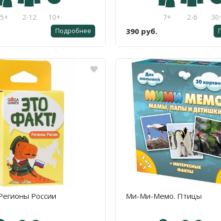
5+
2-12
10+
7+
2-6
30
390 руб.
Подробнее
 Регионы России
Ми-Ми-Мемо. Птицы