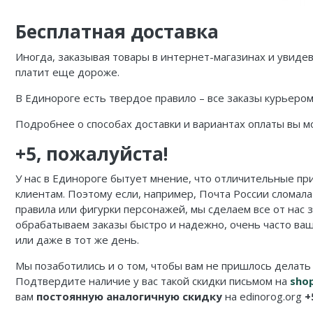
Карточные
Серп
Мертвый сезон
Бесплатная доставка
Логические
О мышах и тайнах
Пиксель Тактикс
Иногда, заказывая товары в интернет-магазинах и увидев
Кооперативные
Эволюция
Саграда
платит еще дороже.
Стратегические
Зельеварение
В Единороге есть твердое правило – все заказы курьеро
Приключения
Стиль Жизни
Подробнее о способах доставки и вариантах оплаты вы 
+5, пожалуйста!
Экономические
Crowd Games
У нас в Единороге бытует мнение, что отличительные пр
Тактические
Lavka Games
клиентам. Поэтому если, например, Почта России сломала
Детективные
GaGa Games
правила или фигурки персонажей, мы сделаем все от нас 
обрабатываем заказы быстро и надежно, очень часто ваш
Игры-квесты
Эврикус
или даже в тот же день.
Мы позаботились и о том, чтобы вам не пришлось делать
Викторины
Банда умников
Подтвердите наличие у вас такой скидки письмом на
sho
вам
постоянную аналогичную скидку
на edinorog.org
+
Для взрослых (18+)
Остальные серии