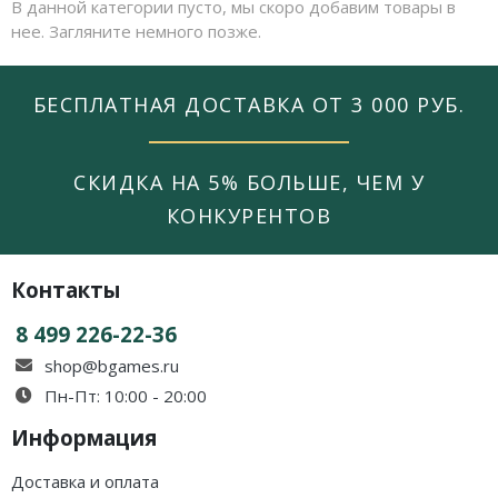
Карточные
Серп
Мертвый сезон
В данной категории пусто, мы скоро добавим товары в
нее. Загляните немного позже.
Логические
О мышах и тайнах
Пиксель Тактикс
Кооперативные
Эволюция
Саграда
БЕСПЛАТНАЯ ДОСТАВКА ОТ 3 000 РУБ.
Стратегические
Зельеварение
СКИДКА НА 5% БОЛЬШЕ, ЧЕМ У
Приключения
Стиль Жизни
КОНКУРЕНТОВ
Экономические
Crowd Games
Тактические
Lavka Games
Контакты
8 499 226-22-36
Детективные
GaGa Games
shop@bgames.ru
Игры-квесты
Эврикус
Пн-Пт: 10:00 - 20:00
Викторины
Банда умников
Информация
Для взрослых (18+)
Остальные серии
Доставка и оплата