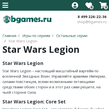
0
0
8 499 226-22-36
Все товары
Все товары
Все товары
Все товары
Все товары
Все товары
shop@bgames.ru
Стратегии на английском
Новинки
Иннистрад: Багровая Клятва
Аксессуары
Наборы протекторов
Уцененный товар
Главная
Игры по сериям
Остальные серии
Карточные на английском
Хиты продаж
Иннистрад: Полночная Охота
Протекторы
Акция
Star Wars Legion
Star Wars Legion
Приключения на английском
В подарок
Приключения в Забытых
Кубики
Королевствах
Кооперативные на английском
Детям
Star Wars Legion
Стриксхейвен: Школа Магов
Семейные на английском
Для всей семьи
Star Wars Legion – настоящий масштабный варгейм по
Калдхайм
вселенной Звездных Воин. Управляйте армиями Империи,
Тактические на английском
Для компании
силами повстанцев, всеми возможными летающими
средствами обоих сторон и в этот раз сами решите, на
Для двоих
чьей стороне Сила.
В дорогу
Star Wars Legion: Core Set