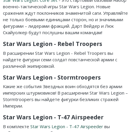
Star Wars Legion: Core Set
- это стартовый базовый набор
Карточные
военно-тактической игры Star Wars Legion. Новые
сражения ждут поклонников знаменитой саги. Управляйте
Логические
не только боевыми единицами сторон, но и значимыми
Кооперативные
фигурами – лидерами фракций. Дарт Вейдер и Люк
Скайуолкер будут послушны вашим командам!
Стратегические
Star Wars Legion - Rebel Troopers
Приключения
В расширении Star Wars Legion - Rebel Troopers вы
найдете фигурки семи солдат повстанческой армии с
Экономические
различной экипировкой.
Тактические
Star Wars Legion - Stormtroopers
Какие же события Звездных воин обходятся без армии
Детективные
имперских штурмовиков! В расширении Star Wars Legion –
Stormtroopers вы найдете фигурки безликих стражей
Игры-квесты
Империи.
Викторины
Star Wars Legion - T-47 Airspeeder
Для взрослых (18+)
В комплекте
Star Wars Legion - T-47 Airspeeder
вы