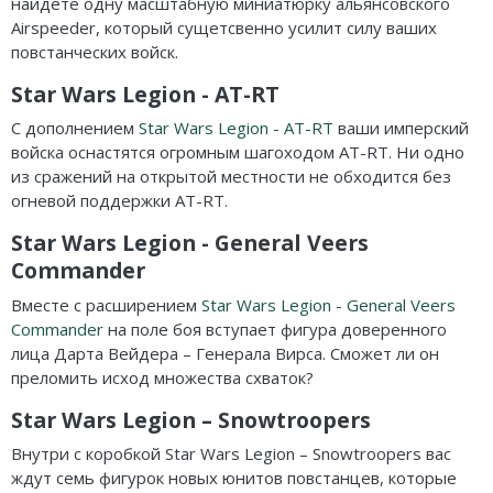
найдете одну масштабную миниатюрку альянсовского
Airspeeder, который сущетсвенно усилит силу ваших
повстанческих войск.
Star Wars Legion - AT-RT
С дополнением
Star Wars Legion - AT-RT
ваши имперский
войска оснастятся огромным шагоходом AT-RT. Ни одно
из сражений на открытой местности не обходится без
огневой поддержки AT-RT.
Star Wars Legion - General Veers
Commander
Вместе с расширением
Star Wars Legion - General Veers
Commander
на поле боя вступает фигура доверенного
лица Дарта Вейдера – Генерала Вирса. Сможет ли он
преломить исход множества схваток?
Star Wars Legion – Snowtroopers
Внутри с коробкой Star Wars Legion – Snowtroopers вас
ждут семь фигурок новых юнитов повстанцев, которые