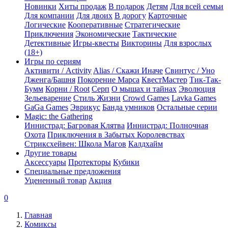
Новинки
Хиты продаж
В подарок
Детям
Для всей семьи
Для компании
Для двоих
В дорогу
Карточные
Логические
Кооперативные
Стратегические
Приключения
Экономические
Тактические
Детективные
Игры-квесты
Викторины
Для взрослых
(18+)
Игры по сериям
Активити / Activity
Alias / Скажи Иначе
Свинтус / Уно
Дженга/Башня
Покорение Марса
КвестМастер
Тик-Так-
Бумм
Корни / Root
Серп
О мышах и тайнах
Эволюция
Зельеварение
Стиль Жизни
Crowd Games
Lavka Games
GaGa Games
Эврикус
Банда умников
Остальные серии
Magic: the Gathering
Иннистрад: Багровая Клятва
Иннистрад: Полночная
Охота
Приключения в Забытых Королевствах
Стриксхейвен: Школа Магов
Калдхайм
Другие товары
Аксессуары
Протекторы
Кубики
Специальные предложения
Уцененный товар
Акция
0
Главная
Комиксы