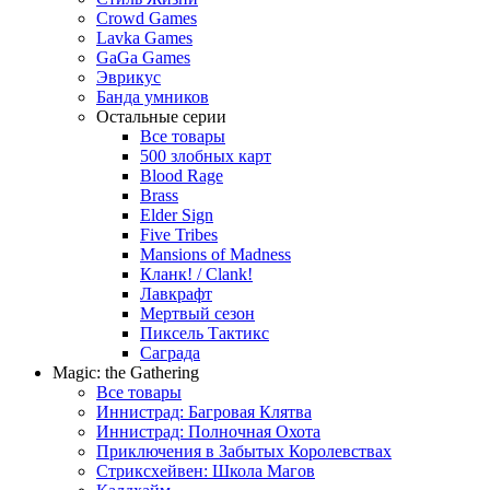
Crowd Games
Lavka Games
GaGa Games
Эврикус
Банда умников
Остальные серии
Все товары
500 злобных карт
Blood Rage
Brass
Elder Sign
Five Tribes
Mansions of Madness
Кланк! / Clank!
Лавкрафт
Мертвый сезон
Пиксель Тактикс
Саграда
Magic: the Gathering
Все товары
Иннистрад: Багровая Клятва
Иннистрад: Полночная Охота
Приключения в Забытых Королевствах
Стриксхейвен: Школа Магов