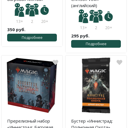
(английский)
13+
2
20+
13+
2
20+
350 руб.
295 руб.
Подробнее
Подробнее
Пререлизный набор
Бустер «Иннистрад:
«Иннистрад: Багровая
Полночная Охота»