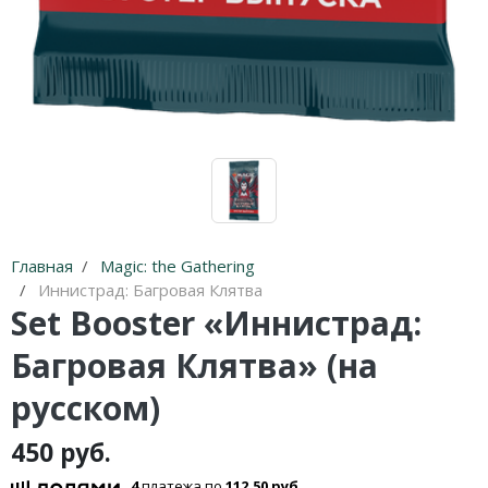
Главная
Magic: the Gathering
Иннистрад: Багровая Клятва
Set Booster «Иннистрад:
Багровая Клятва» (на
русском)
450 руб.
4
платежа по
112.50 руб.