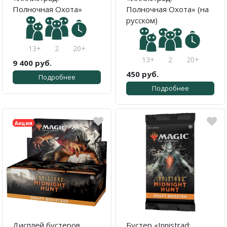
Полночная Охота»
Полночная Охота» (на
русском)
13+
2
20+
13+
2
20+
9 400 руб.
450 руб.
Подробнее
Подробнее
Акция
Дисплей бустеров
Бустер «Innistrad: