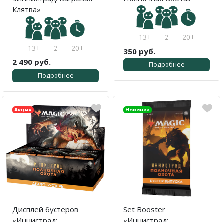
Клятва»
13+
2
20+
13+
2
20+
350 руб.
2 490 руб.
Подробнее
Подробнее
Акция
Новинка
Дисплей бустеров
Set Booster
«Иннистрад:
«Иннистрад: