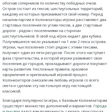
Карточные
обогнав соперников по количеству победных очков.
Остров состоит из гексов, шестиугольных территорий,
Логические
каждому из которых присваивается свой номер. Перед
началом партии в Колонизаторы игроки расставляют два
Кооперативные
стартовых поселения по углам гексов, а две стартовые
дороги - рядом с поселениями на сторонах
Стратегические
шестиугольников. В свой ход игрок кидает два кубика.
Получившееся число указывает на 1 или 2 гекса острова.
Приключения
Игроки, чьи поселения стоят рядом с этими гексами,
получают один из пяти ресурсов. После этого наступает
Экономические
фаза строительства, в которой игроки развивают свои
поселения до городов, прокладывают дороги и покупают
Тактические
карты развития. Несложные правила, красивое
оформление и оригинальный игровой процесс
Детективные
Колонизаторов снискали им любовь игроков со всего
Игры-квесты
света и сделали эту настольную игру настоящей
классикой.
Викторины
Благодаря популярности игры, к базовым Колонизаторам
существует множество дополнений и вариантов.
Города
Для взрослых (18+)
и рыцари
дадут вам возможность сделать свои города