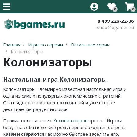
0
0
8 499 226-22-36
Все товары
Все товары
Все товары
Все товары
Все товары
Все товары
shop@bgames.ru
Стратегии на английском
Новинки
Иннистрад: Багровая Клятва
Аксессуары
Наборы протекторов
Уцененный товар
Главная
Игры по сериям
Остальные серии
Карточные на английском
Хиты продаж
Иннистрад: Полночная Охота
Протекторы
Акция
Колонизаторы
Колонизаторы
Приключения на английском
В подарок
Приключения в Забытых
Кубики
Королевствах
Кооперативные на английском
Детям
Настольная игра Колонизаторы
Стриксхейвен: Школа Магов
Семейные на английском
Для всей семьи
Колонизаторы - всемирно известная настольная игра и
Калдхайм
одна из самых популярных экономических стратегий.
Тактические на английском
Для компании
Она выдержала множество изданий и уже второе
десятилетие радует игроков.
Для двоих
Правила классических
Колонизаторов
просты. Игроки
В дорогу
берут на себя нелегкую роль первопроходцев острова
Катан и стараются как можно быстрее заселить его,