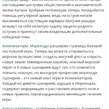
настоящими центрами общественной и экономической
жизни Катана. Храбрым поселенцам теперь понадобится
помощь регулярной армии, ведь на остров начали
высаживаться настоящие варвары! Могучие рыцари
возьмут на себя нелегкую задачу защиты родного
острова и принесут своим владельцам дополнительные
победные очки.
Колонизаторы. Мореходы
расширяют границы базовой
настольной игры. Теперь вы можете отправиться в
морское путешествие, создать могучий флот и открыть
новые земли. Маневренные корабли, опасный морской
пират и 9 новых сценариев ждут тех, кто осмелится
освоить опасную, но выгодную профессию морехода.
Сценарии - это новый опыт игры в Колонизаторов.
Каждый из девяти сценариев, идущих в Мореходах,
содержит информацию о расстановке игрового поля и
новые правила, порой кардинально меняющие течение
игры.
Купцы и варвары
- особенное дополнение с 9 разными