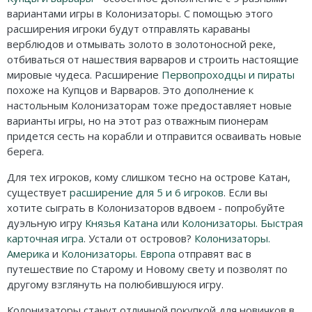
вариантами игры в Колонизаторы. С помощью этого
расширения игроки будут отправлять караваны
верблюдов и отмывать золото в золотоносной реке,
отбиваться от нашествия варваров и строить настоящие
мировые чудеса. Расширение
Первопроходцы и пираты
похоже на Купцов и Варваров. Это дополнение к
настольным Колонизаторам тоже предоставляет новые
варианты игры, но на этот раз отважным пионерам
придется сесть на корабли и отправится осваивать новые
берега.
Для тех игроков, кому слишком тесно на острове Катан,
существует
расширение для 5 и 6 игроков
. Если вы
хотите сыграть в Колонизаторов вдвоем - попробуйте
дуэльную игру
Князья Катана
или
Колонизаторы. Быстрая
карточная игра
. Устали от островов?
Колонизаторы.
Америка
и
Колонизаторы. Европа
отправят вас в
путешествие по Старому и Новому свету и позволят по
другому взглянуть на полюбившуюся игру.
Колонизаторы станут отличной покупкой для новичков в