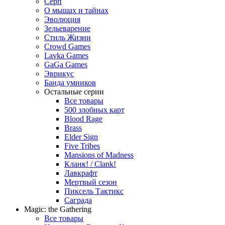
Серп
О мышах и тайнах
Эволюция
Зельеварение
Стиль Жизни
Crowd Games
Lavka Games
GaGa Games
Эврикус
Банда умников
Остальные серии
Все товары
500 злобных карт
Blood Rage
Brass
Elder Sign
Five Tribes
Mansions of Madness
Кланк! / Clank!
Лавкрафт
Мертвый сезон
Пиксель Тактикс
Саграда
Magic: the Gathering
Все товары