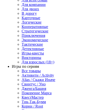
Для всей семьи
Для компании
Для двоих
В дорогу
Карточные
Логические
Кооперативные
Стратегические
Приключения
Экономические
Тактические
Детективные
Игры-квесты
Викторины
Для взрослых (18+)
Игры по сериям
Все товары
Активити / Activity
Alias / Скажи Иначе
Свинтус / Уно
Дженга/Башня
Покорение Марса
КвестМастер
Тик-Так-Бумм
Корни / Root