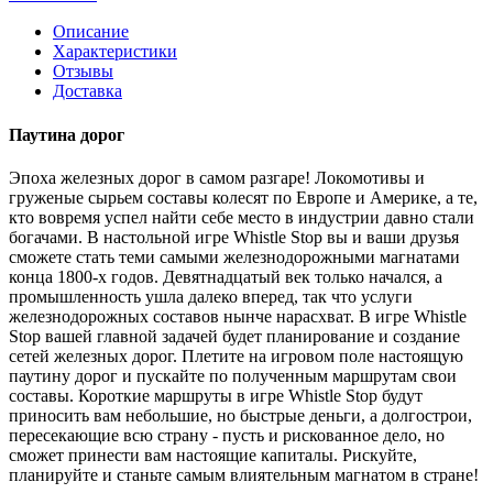
Описание
Характеристики
Отзывы
Доставка
Паутина дорог
Эпоха железных дорог в самом разгаре! Локомотивы и
груженые сырьем составы колесят по Европе и Америке, а те,
кто вовремя успел найти себе место в индустрии давно стали
богачами. В настольной игре Whistle Stop вы и ваши друзья
сможете стать теми самыми железнодорожными магнатами
конца 1800-х годов. Девятнадцатый век только начался, а
промышленность ушла далеко вперед, так что услуги
железнодорожных составов нынче нарасхват. В игре Whistle
Stop вашей главной задачей будет планирование и создание
сетей железных дорог. Плетите на игровом поле настоящую
паутину дорог и пускайте по полученным маршрутам свои
составы. Короткие маршруты в игре Whistle Stop будут
приносить вам небольшие, но быстрые деньги, а долгострои,
пересекающие всю страну - пусть и рискованное дело, но
сможет принести вам настоящие капиталы. Рискуйте,
планируйте и станьте самым влиятельным магнатом в стране!