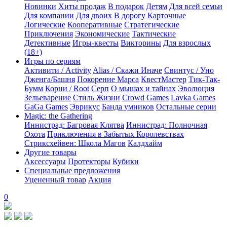
Новинки
Хиты продаж
В подарок
Детям
Для всей семьи
Для компании
Для двоих
В дорогу
Карточные
Логические
Кооперативные
Стратегические
Приключения
Экономические
Тактические
Детективные
Игры-квесты
Викторины
Для взрослых
(18+)
Игры по сериям
Активити / Activity
Alias / Скажи Иначе
Свинтус / Уно
Дженга/Башня
Покорение Марса
КвестМастер
Тик-Так-
Бумм
Корни / Root
Серп
О мышах и тайнах
Эволюция
Зельеварение
Стиль Жизни
Crowd Games
Lavka Games
GaGa Games
Эврикус
Банда умников
Остальные серии
Magic: the Gathering
Иннистрад: Багровая Клятва
Иннистрад: Полночная
Охота
Приключения в Забытых Королевствах
Стриксхейвен: Школа Магов
Калдхайм
Другие товары
Аксессуары
Протекторы
Кубики
Специальные предложения
Уцененный товар
Акция
0