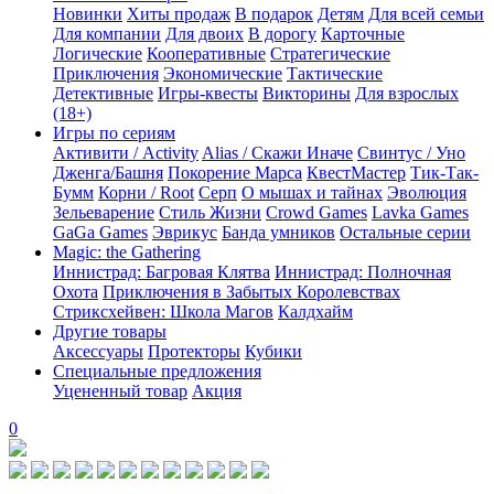
Новинки
Хиты продаж
В подарок
Детям
Для всей семьи
Для компании
Для двоих
В дорогу
Карточные
Логические
Кооперативные
Стратегические
Приключения
Экономические
Тактические
Детективные
Игры-квесты
Викторины
Для взрослых
(18+)
Игры по сериям
Активити / Activity
Alias / Скажи Иначе
Свинтус / Уно
Дженга/Башня
Покорение Марса
КвестМастер
Тик-Так-
Бумм
Корни / Root
Серп
О мышах и тайнах
Эволюция
Зельеварение
Стиль Жизни
Crowd Games
Lavka Games
GaGa Games
Эврикус
Банда умников
Остальные серии
Magic: the Gathering
Иннистрад: Багровая Клятва
Иннистрад: Полночная
Охота
Приключения в Забытых Королевствах
Стриксхейвен: Школа Магов
Калдхайм
Другие товары
Аксессуары
Протекторы
Кубики
Специальные предложения
Уцененный товар
Акция
0