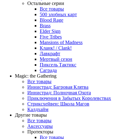
Остальные серии
Все товары
500 злобных карт
Blood Rage
Brass
Elder Sign
Five Tribes
Mansions of Madness
Кланк! / Clank!
Лавкрафт
Мертвый сезон
Пиксель Тактикс
Саграда
Magic: the Gathering
Все товары
Иннистрад: Багровая Клятва
Иннистрад: Полночная Охота
Приключения в Забытых Королевствах
Стриксхейвен: Школа Магов
Калдхайм
Другие товары
Все товары
Аксессуары
Протекторы
Все товары