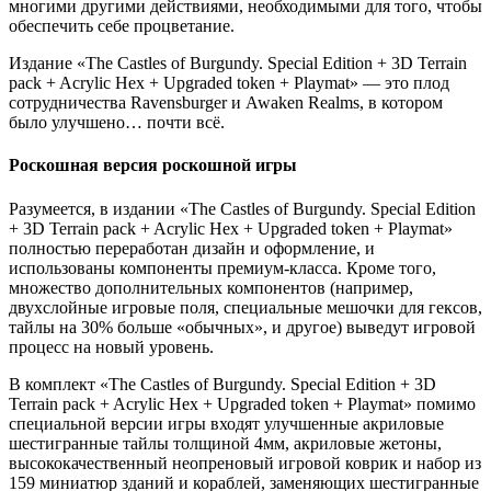
многими другими действиями, необходимыми для того, чтобы
обеспечить себе процветание.
Издание «The Castles of Burgundy. Special Edition + 3D Terrain
pack + Acrylic Hex + Upgraded token + Playmat» — это плод
сотрудничества Ravensburger и Awaken Realms, в котором
было улучшено… почти всё.
Роскошная версия роскошной игры
Разумеется, в издании «The Castles of Burgundy. Special Edition
+ 3D Terrain pack + Acrylic Hex + Upgraded token + Playmat»
полностью переработан дизайн и оформление, и
использованы компоненты премиум-класса. Кроме того,
множество дополнительных компонентов (например,
двухслойные игровые поля, специальные мешочки для гексов,
тайлы на 30% больше «обычных», и другое) выведут игровой
процесс на новый уровень.
В комплект «The Castles of Burgundy. Special Edition + 3D
Terrain pack + Acrylic Hex + Upgraded token + Playmat» помимо
специальной версии игры входят улучшенные акриловые
шестигранные тайлы толщиной 4мм, акриловые жетоны,
высококачественный неопреновый игровой коврик и набор из
159 миниатюр зданий и кораблей, заменяющих шестигранные