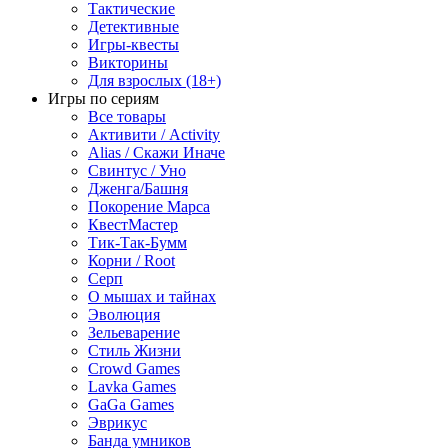
Тактические
Детективные
Игры-квесты
Викторины
Для взрослых (18+)
Игры по сериям
Все товары
Активити / Activity
Alias / Скажи Иначе
Свинтус / Уно
Дженга/Башня
Покорение Марса
КвестМастер
Тик-Так-Бумм
Корни / Root
Серп
О мышах и тайнах
Эволюция
Зельеварение
Стиль Жизни
Crowd Games
Lavka Games
GaGa Games
Эврикус
Банда умников