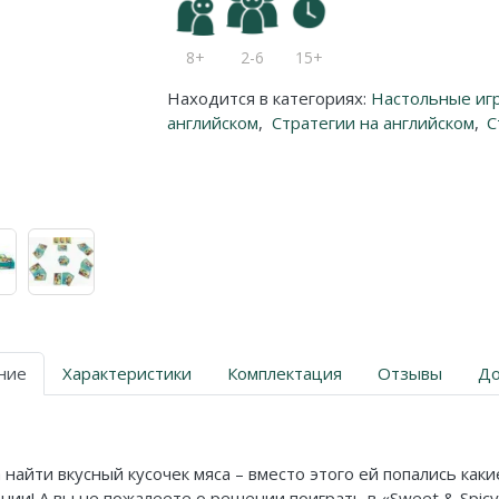
8+
2-6
15+
Находится в категориях:
Настольные иг
английском
,
Стратегии на английском
,
С
ние
Характеристики
Комплектация
Отзывы
До
найти вкусный кусочек мяса – вместо этого ей попались каки
ии! А вы не пожалеете о решении поиграть в «Sweet & Spicy 