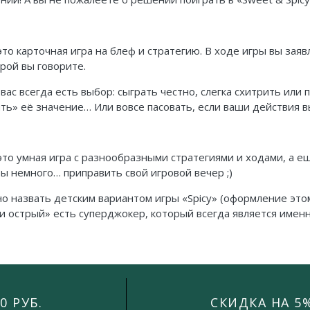
это карточная игра на блеф и стратегию. В ходе игры вы зая
орой вы говорите.
у вас всегда есть выбор: сыграть честно, слегка схитрить ил
ить» её значение… Или вовсе пасовать, если ваши действия 
это умная игра с разнообразными стратегиями и ходами, а е
ы немного… приправить свой игровой вечер ;)
но назвать детским вариантом игры «Spicy» (оформление этом
 и острый» есть суперджокер, который всегда является имен
0 РУБ.
СКИДКА НА 5