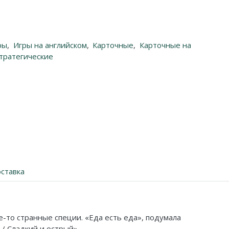
ры
,
Игры на английском
,
Карточные
,
Карточные на
тратегические
ставка
е-то странные специи. «Еда есть еда», подумала
/ Сладкий и острый».