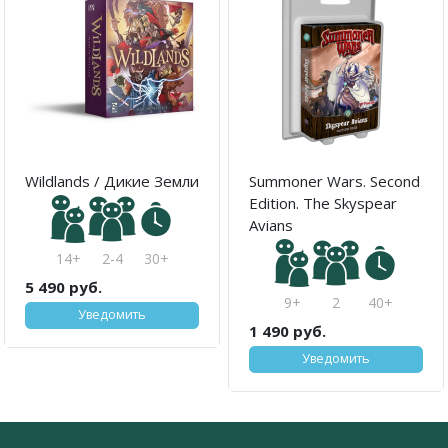
Wildlands / Дикие Земли
Summoner Wars. Second
Edition. The Skyspear
Avians
14+
2-4
30+
5 490 руб.
9+
2
40+
Уведомить
1 490 руб.
Уведомить