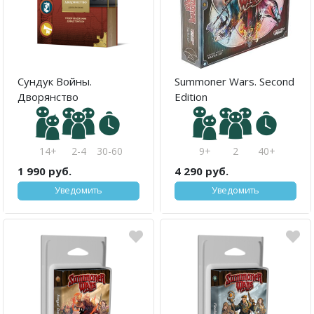
Сундук Войны.
Summoner Wars. Second
Дворянство
Edition
14+
2-4
30-60
9+
2
40+
1 990 руб.
4 290 руб.
Уведомить
Уведомить