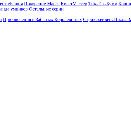
енга/Башня
Покорение Марса
КвестМастер
Тик-Так-Бумм
Корни
анда умников
Остальные серии
а
Приключения в Забытых Королевствах
Стриксхейвен: Школа 
"