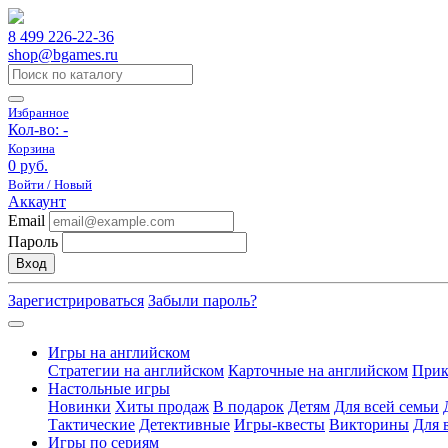
8 499 226-22-36
shop@bgames.ru
Избранное
Кол-во:
-
Корзина
0 руб.
Войти / Новый
Аккаунт
Email
Пароль
Вход
Зарегистрироваться
Забыли пароль?
Игры на английском
Стратегии на английском
Карточные на английском
Прик
Настольные игры
Новинки
Хиты продаж
В подарок
Детям
Для всей семьи
Тактические
Детективные
Игры-квесты
Викторины
Для 
Игры по сериям