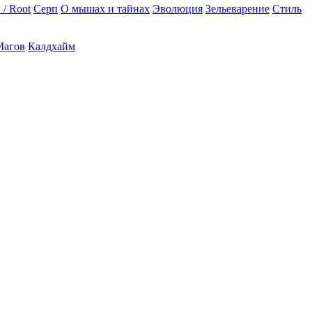
 / Root
Серп
О мышах и тайнах
Эволюция
Зельеварение
Стиль
Магов
Калдхайм