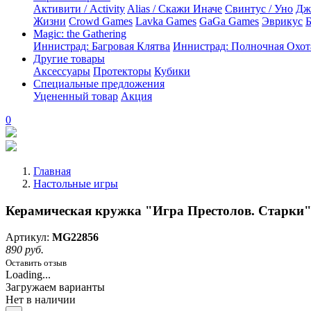
Активити / Activity
Alias / Скажи Иначе
Свинтус / Уно
Дж
Жизни
Crowd Games
Lavka Games
GaGa Games
Эврикус
Б
Magic: the Gathering
Иннистрад: Багровая Клятва
Иннистрад: Полночная Охот
Другие товары
Аксессуары
Протекторы
Кубики
Специальные предложения
Уцененный товар
Акция
0
Главная
Настольные игры
Керамическая кружка "Игра Престолов. Старки
Артикул:
MG22856
890 руб.
Оставить отзыв
Loading...
Загружаем варианты
Нет в наличии