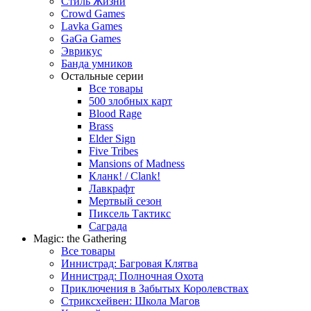
Стиль Жизни
Crowd Games
Lavka Games
GaGa Games
Эврикус
Банда умников
Остальные серии
Все товары
500 злобных карт
Blood Rage
Brass
Elder Sign
Five Tribes
Mansions of Madness
Кланк! / Clank!
Лавкрафт
Мертвый сезон
Пиксель Тактикс
Саграда
Magic: the Gathering
Все товары
Иннистрад: Багровая Клятва
Иннистрад: Полночная Охота
Приключения в Забытых Королевствах
Стриксхейвен: Школа Магов