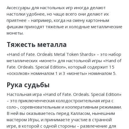
Аксессуары для настольных игр иногда делают
настолки удобнее, но чаще всего они делают их
приятнее – например, когда на смену картонным
фишкам приходят тяжёлые и холодные металлические
монеты.
Тяжесть металла
«Hand of Fate. Ordeals
Metal
Token
Shards
» – это набор
металлических «монет» для настольной игры «
Hand
of
Fate
.
Ordeals
.
Special
Edition
», который содержит 15
«осколков» номиналом 1 и 3 «монеты» номиналом 5.
Рука судьбы
Настольная
игра
«Hand of Fate. Ordeals. Special
Edition
»
– это приключенческая колодостроительная игра с
соло-, соревновательным и кооперативным режимами.
В ней вы оказываетесь перед Калласом, нынешним
мастером Игры, и принимаете участие в странной
игре, в которой с одной стороны – развлечение для