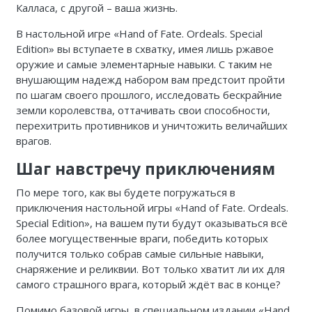
Калласа, с другой – ваша жизнь.
В настольной игре «
Hand
of
Fate
.
Ordeals
.
Special
Edition
» вы вступаете в схватку, имея лишь ржавое
оружие и самые элементарные навыки. С таким не
внушающим надежд набором вам предстоит пройти
по шагам своего прошлого, исследовать бескрайние
земли королевства, оттачивать свои способности,
перехитрить противников и уничтожить величайших
врагов.
Шаг навстречу приключениям
По мере того, как вы будете погружаться в
приключения настольной игры «
Hand
of
Fate
.
Ordeals
.
Special
Edition
», на вашем пути будут оказываться всё
более могущественные враги, победить которых
получится только собрав самые сильные навыки,
снаряжение и реликвии. Вот только хватит ли их для
самого страшного врага, который ждёт вас в конце?
Помимо базовой игры, в специальном издании «
Hand