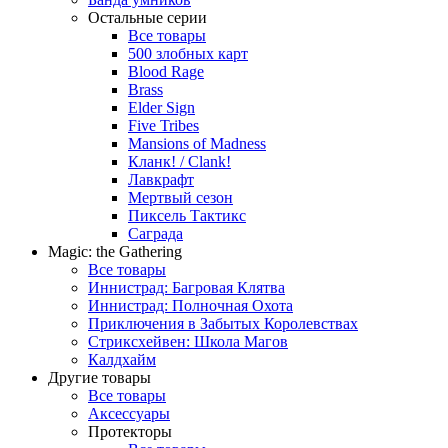
Остальные серии
Все товары
500 злобных карт
Blood Rage
Brass
Elder Sign
Five Tribes
Mansions of Madness
Кланк! / Clank!
Лавкрафт
Мертвый сезон
Пиксель Тактикс
Саграда
Magic: the Gathering
Все товары
Иннистрад: Багровая Клятва
Иннистрад: Полночная Охота
Приключения в Забытых Королевствах
Стриксхейвен: Школа Магов
Калдхайм
Другие товары
Все товары
Аксессуары
Протекторы