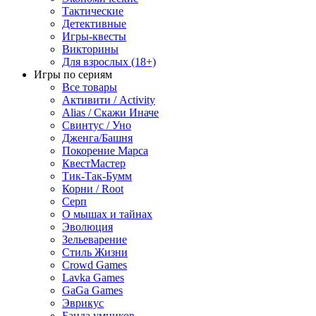
Тактические
Детективные
Игры-квесты
Викторины
Для взрослых (18+)
Игры по сериям
Все товары
Активити / Activity
Alias / Скажи Иначе
Свинтус / Уно
Дженга/Башня
Покорение Марса
КвестМастер
Тик-Так-Бумм
Корни / Root
Серп
О мышах и тайнах
Эволюция
Зельеварение
Стиль Жизни
Crowd Games
Lavka Games
GaGa Games
Эврикус
Банда умников