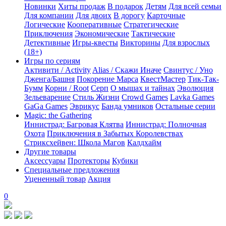
Новинки
Хиты продаж
В подарок
Детям
Для всей семьи
Для компании
Для двоих
В дорогу
Карточные
Логические
Кооперативные
Стратегические
Приключения
Экономические
Тактические
Детективные
Игры-квесты
Викторины
Для взрослых
(18+)
Игры по сериям
Активити / Activity
Alias / Скажи Иначе
Свинтус / Уно
Дженга/Башня
Покорение Марса
КвестМастер
Тик-Так-
Бумм
Корни / Root
Серп
О мышах и тайнах
Эволюция
Зельеварение
Стиль Жизни
Crowd Games
Lavka Games
GaGa Games
Эврикус
Банда умников
Остальные серии
Magic: the Gathering
Иннистрад: Багровая Клятва
Иннистрад: Полночная
Охота
Приключения в Забытых Королевствах
Стриксхейвен: Школа Магов
Калдхайм
Другие товары
Аксессуары
Протекторы
Кубики
Специальные предложения
Уцененный товар
Акция
0