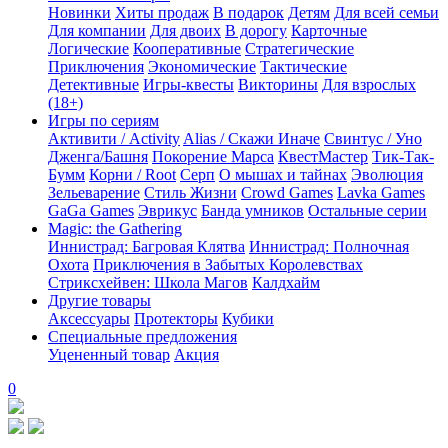
Новинки
Хиты продаж
В подарок
Детям
Для всей семьи
Для компании
Для двоих
В дорогу
Карточные
Логические
Кооперативные
Стратегические
Приключения
Экономические
Тактические
Детективные
Игры-квесты
Викторины
Для взрослых
(18+)
Игры по сериям
Активити / Activity
Alias / Скажи Иначе
Свинтус / Уно
Дженга/Башня
Покорение Марса
КвестМастер
Тик-Так-
Бумм
Корни / Root
Серп
О мышах и тайнах
Эволюция
Зельеварение
Стиль Жизни
Crowd Games
Lavka Games
GaGa Games
Эврикус
Банда умников
Остальные серии
Magic: the Gathering
Иннистрад: Багровая Клятва
Иннистрад: Полночная
Охота
Приключения в Забытых Королевствах
Стриксхейвен: Школа Магов
Калдхайм
Другие товары
Аксессуары
Протекторы
Кубики
Специальные предложения
Уцененный товар
Акция
0