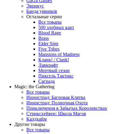
GaGa Games
Эврикус
Банда умников
Остальные серии
Все товары
500 злобных карт
Blood Rage
Brass
Elder Sign
Five Tribes
Mansions of Madness
Кланк! / Clank!
Лавкрафт
Мертвый сезон
Пиксель Тактикс
Саграда
Magic: the Gathering
Все товары
Иннистрад: Багровая Клятва
Иннистрад: Полночная Охота
Приключения в Забытых Королевствах
Стриксхейвен: Школа Магов
Калдхайм
Другие товары
Все товары