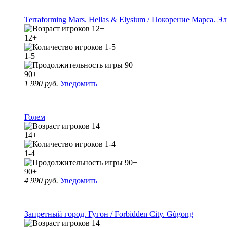
Terraforming Mars. Hellas & Elysium / Покорение Марса. Э
12+
1-5
90+
1 990 руб.
Уведомить
Голем
14+
1-4
90+
4 990 руб.
Уведомить
Запретный город. Гугон / Forbidden City. Gùgōng