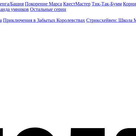
енга/Башня
Покорение Марса
КвестМастер
Тик-Так-Бумм
Корни
анда умников
Остальные серии
а
Приключения в Забытых Королевствах
Стриксхейвен: Школа 