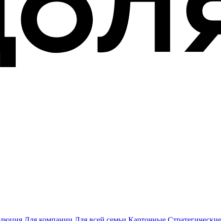
люция
,
Для компании
,
Для всей семьи
,
Карточные
,
Стратегически