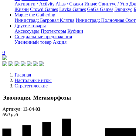
Активити / Activity
Alias / Скажи Иначе
Свинтус / Уно
Дж
Жизни
Crowd Games
Lavka Games
GaGa Games
Эврикус
Б
Magic: the Gathering
Иннистрад: Багровая Клятва
Иннистрад: Полночная Охот
Другие товары
Аксессуары
Протекторы
Кубики
Специальные предложения
Уцененный товар
Акция
0
Главная
Настольные игры
Стратегические
Эволюция. Метаморфозы
Артикул:
13-04-03
690 руб.