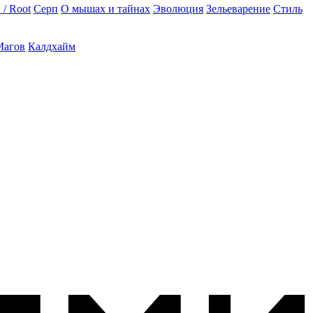
 / Root
Серп
О мышах и тайнах
Эволюция
Зельеварение
Стиль
Магов
Калдхайм