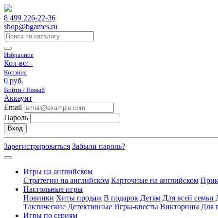
8 499 226-22-36
shop@bgames.ru
Избранное
Кол-во:
-
Корзина
0 руб.
Войти / Новый
Аккаунт
Email
Пароль
Вход
Зарегистрироваться
Забыли пароль?
Игры на английском
Стратегии на английском
Карточные на английском
Прик
Настольные игры
Новинки
Хиты продаж
В подарок
Детям
Для всей семьи
Тактические
Детективные
Игры-квесты
Викторины
Для 
Игры по сериям