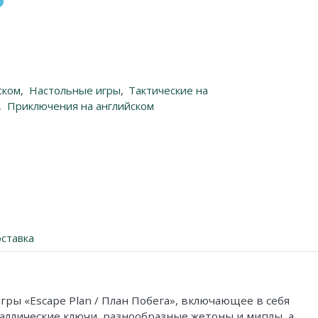
ском
,
Настольные игры
,
Тактические на
,
Приключения на английском
ставка
гры «Escape Plan / План Побега», включающее в себя
аллические ключи, разнообразные жетоны и миплы, а