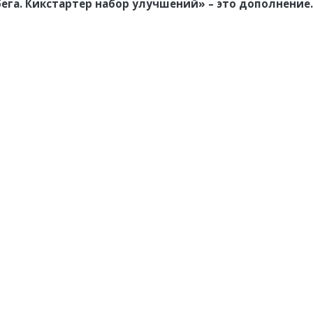
обега. Кикстартер набор улучшений
»
–
это
дополнение