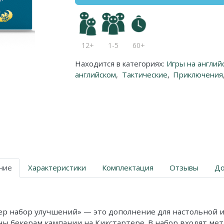
12+
1-5
60+
Находится в категориях:
Игры на англий
английском
,
Тактические
,
Приключения
ние
Характеристики
Комплектация
Отзывы
До
тер набор улучшений
» — это дополнение для настольной и
 бекерам кампании на Кикстартере. В набор входят мет