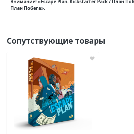
Внимание
!
«
Escape
Plan.
Kickstarter
Pack / План П
План Побега»
.
Сопутствующие товары