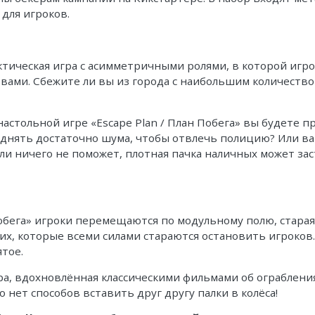
 для игроков.
тактическая игра с асимметричными ролями, в которой иг
вами. Сбежите ли вы из города с наибольшим количество
 настольной игре «Escape Plan / План Побега» вы будете 
однять достаточно шума, чтобы отвлечь полицию? Или в
ли ничего не поможет, плотная пачка наличных может за
Побега» игроки перемещаются по модульному полю, старая
их, которые всеми силами стараются остановить игроков.
ятое.
игра, вдохновлённая классическими фильмами об ограблени
 нет способов вставить друг другу палки в колёса!