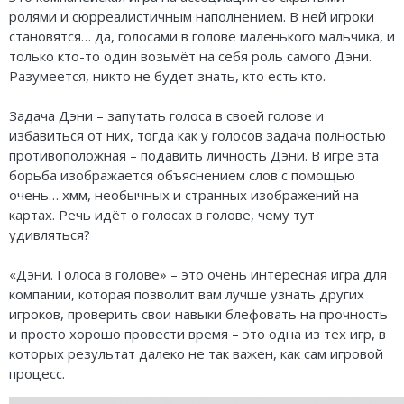
Карточные
Серп
Мертвый сезон
ролями и сюрреалистичным наполнением. В ней игроки
становятся… да, голосами в голове маленького мальчика, и
Логические
О мышах и тайнах
Пиксель Тактикс
только кто-то один возьмёт на себя роль самого Дэни.
Разумеется, никто не будет знать, кто есть кто.
Кооперативные
Эволюция
Саграда
Задача Дэни – запутать голоса в своей голове и
Стратегические
Зельеварение
избавиться от них, тогда как у голосов задача полностью
противоположная – подавить личность Дэни. В игре эта
Приключения
Стиль Жизни
борьба изображается объяснением слов с помощью
Экономические
Crowd Games
очень… хмм, необычных и странных изображений на
картах. Речь идёт о голосах в голове, чему тут
Тактические
Lavka Games
удивляться?
Детективные
GaGa Games
«Дэни. Голоса в голове» – это очень интересная игра для
компании, которая позволит вам лучше узнать других
Игры-квесты
Эврикус
игроков, проверить свои навыки блефовать на прочность
и просто хорошо провести время – это одна из тех игр, в
Викторины
Банда умников
которых результат далеко не так важен, как сам игровой
процесс.
Для взрослых (18+)
Остальные серии