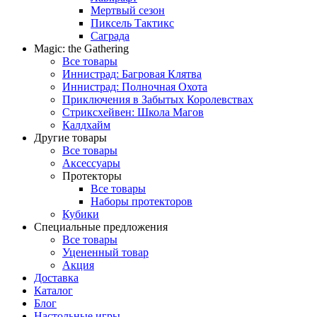
Мертвый сезон
Пиксель Тактикс
Саграда
Magic: the Gathering
Все товары
Иннистрад: Багровая Клятва
Иннистрад: Полночная Охота
Приключения в Забытых Королевствах
Стриксхейвен: Школа Магов
Калдхайм
Другие товары
Все товары
Аксессуары
Протекторы
Все товары
Наборы протекторов
Кубики
Специальные предложения
Все товары
Уцененный товар
Акция
Доставка
Каталог
Блог
Настольные игры