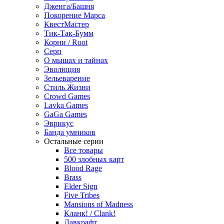
Дженга/Башня
Покорение Марса
КвестМастер
Тик-Так-Бумм
Корни / Root
Серп
О мышах и тайнах
Эволюция
Зельеварение
Стиль Жизни
Crowd Games
Lavka Games
GaGa Games
Эврикус
Банда умников
Остальные серии
Все товары
500 злобных карт
Blood Rage
Brass
Elder Sign
Five Tribes
Mansions of Madness
Кланк! / Clank!
Лавкрафт