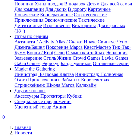
Новинки
Хиты продаж
В подарок
Детям
Для всей семьи
Для компании
Для двоих
В дорогу
Карточные
Логические
Кооперативные
Стратегические
Приключения
Экономические
Тактические
Детективные
Игры-квесты
Викторины
Для взрослых
(18+)
Игры по сериям
Активити / Activity
Alias / Скажи Иначе
Свинтус / Уно
Дженга/Башня
Покорение Марса
КвестМастер
Тик-Так-
Бумм
Корни / Root
Серп
О мышах и тайнах
Эволюция
Зельеварение
Стиль Жизни
Crowd Games
Lavka Games
GaGa Games
Эврикус
Банда умников
Остальные серии
Magic: the Gathering
Иннистрад: Багровая Клятва
Иннистрад: Полночная
Охота
Приключения в Забытых Королевствах
Стриксхейвен: Школа Магов
Калдхайм
Другие товары
Аксессуары
Протекторы
Кубики
Специальные предложения
Уцененный товар
Акция
0
Главная
Новости